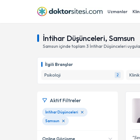
Uzmanlar
Klin
İntihar Düşünceleri, Samsun
Samsun
içinde toplam
3
İntihar Düşünceleri
uygula
İlgili Branşlar
Psikoloji
Klini
2
Aktif Filtreler
İntihar Düşünceleri
Samsun
Ser
Online Görüşme