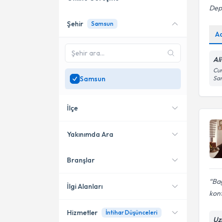
Dep
Şehir
Samsun
Online danışmanlık sunan
A
uzmanları göster
Sadece
Samsun
bölgesinde
Al
uzman ara
Cum
Samsun
Sa
İlçe
Yakınımda Ara
Branşlar
Konumuma yakın uzmanları
Atakum
göster
Bağ
İlkadım
İlgi Alanları
kont
Hizmetler
İntihar Düşünceleri
Psikoloji
Uz