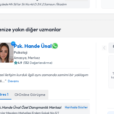
işlenm
ıçdede Mh 56'lar Sk No:46 D:3 K:2 Samsun /İlkadım
enize yakın diğer uzmanlar
Psk. Hande Ünal
Psikoloji
Amasya
, Merkez
4.9
(
132
Değerlendirme)
el iletişim kurduk ilgili aynı zamanda samimi bir yaklaşım
ka
ı...
Devamı
dres
1
Online Görüşme
k.Hande Ünal Özel Danışmanlık Merkezi
Haritada Göster
ılar Meydanı Mahallesi Erdem Sokak No:5/1