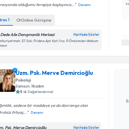
ka
resyonda olduğumu terapiye başlayınca...
Devamı
dres
1
Online Görüşme
i Dede Aile Danışmanlık Merkezi
Haritada Göster
huriyet mah. 57. Sok. Firdevs Apt. Kat :1 no: 11 Ömürevleri Atakum
msun
Randevu T
Uzm. Psk.
Uzm. Psk. Merve Demircioğlu
oluşturun. 
Psikoloji
hazırlandığ
Samsun
, İlkadım
5
(
4
Değerlendirme)
E-posta Ad
B
ımlılık, sadece bir maddeye ya da davranışa olan
rolsüz ihtiyaç...
Devamı
Kişisel
okudum
m. Psk. Merve Demircioğlu
Haritada Göster