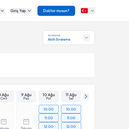
Giriş Yap
Doktor musun?
Sıralama
Akıllı Sıralama
8 Ağu
9 Ağu
10 Ağu
11 Ağu
Cmt
Paz
Pzt
Sal
10:00
10:00
11:00
11:00
12:00
12:00
Takvim
Takvim