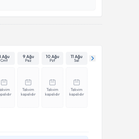
esini kabul ediyorum.
Takvim Talebini Gönder
8 Ağu
9 Ağu
10 Ağu
11 Ağu
Cmt
Paz
Pzt
Sal
Takvim
Takvim
Takvim
Takvim
palıdır
kapalıdır
kapalıdır
kapalıdır