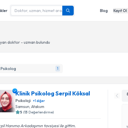
ikler
Blog
Kayıt Ol
yan doktor - uzman bulundu
k Psikolog
1
Klinik Psikolog Serpil Köksal
Psikoloji
+
1
diğer
Samsun
, Atakum
5
(
13
Değerlendirme)
pil Hanıma Arkadaşımın tavsiyesi ile gittim.