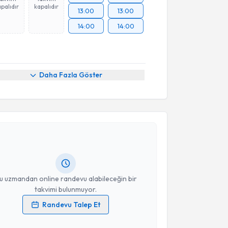
palıdır
kapalıdır
13:00
13:00
14:00
14:00
Daha Fazla Göster
akvimi Talebi
 Merve Demircioğlu
için randevu takvimi talebi
Size bu uzmandan randevu almanız için bir takvim
ında e-posta ile bilgilendireceğiz.
resiniz
u uzmandan online randevu alabileceğin bir
takvimi bulunmuyor.
Randevu Talep Et
 verilerimin işlenmesine ilişkin
Aydınlatma Metni
'ni
 ve kişisel verilerimin belirtilen kapsamda