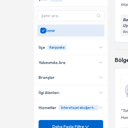
titiz
Ba
Uy
İzmir
Bos
İlçe
Karşıyaka
Bölg
Yakınımda Ara
Branşlar
Konumuma yakın uzmanları
Bornova
göster
Karabağlar
İlgi Alanları
Karşıyaka
Hizmetler
İnterstisyel akciğer hastalıkları
Göğüs Hastalıkları
Tat
Konak
Han
Mezuniyet
Akciğer Embolisi (Akciğer Pıhtı
Daha Fazla Filtre