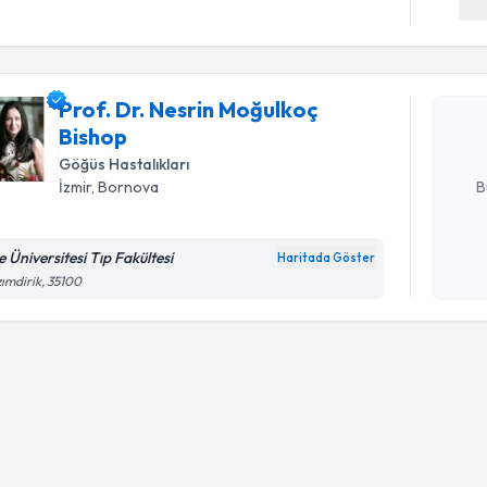
Prof. Dr. 
oluşturun. 
Prof. Dr. Nesrin Moğulkoç
hazırlandığ
Bishop
E-posta Ad
Göğüs Hastalıkları
B
İzmir
, Bornova
e Üniversitesi Tıp Fakültesi
Haritada Göster
Kişisel
ımdirik, 35100
okudum
işlenm