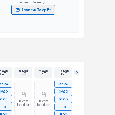
takvimi bulunmuyor.
Randevu Talep Et
 verilerimin işlenmesine ilişkin
Aydınlatma Metni
'ni
 ve kişisel verilerimin belirtilen kapsamda
esini kabul ediyorum.
Takvim Talebini Gönder
7 Ağu
8 Ağu
9 Ağu
10 Ağu
Cum
Cmt
Paz
Pzt
09:00
09:00
09:30
09:30
10:00
10:00
Takvim
Takvim
kapalıdır
kapalıdır
10:30
10:30
11:00
11:00