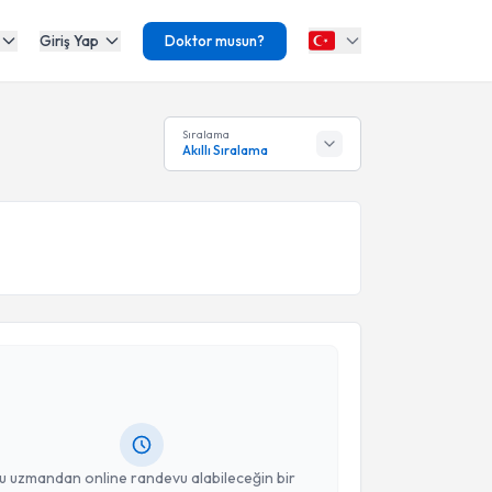
Giriş Yap
Doktor musun?
Sıralama
Akıllı Sıralama
akvimi Talebi
Serdar Berk
için randevu takvimi talebi oluşturun.
andan randevu almanız için bir takvim
ında e-posta ile bilgilendireceğiz.
resiniz
u uzmandan online randevu alabileceğin bir