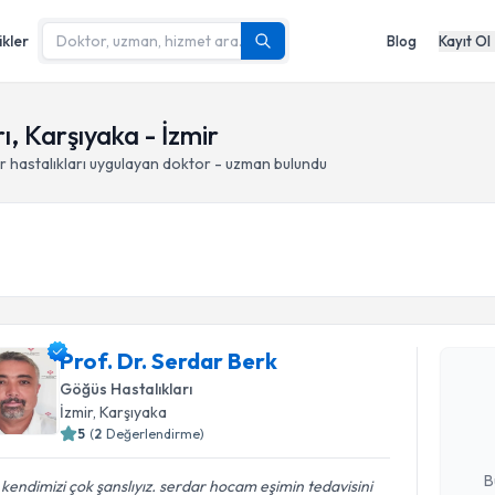
ikler
Blog
Kayıt Ol
rı, Karşıyaka - İzmir
r hastalıkları
uygulayan doktor - uzman bulundu
Randevu T
Prof. Dr. Serdar Berk
Prof. Dr. 
Size bu uzm
Göğüs Hastalıkları
hazırlandığ
İzmir
, Karşıyaka
5
(
2
Değerlendirme)
E-posta Ad
B
 kendimizi çok şanslıyız. serdar hocam eşimin tedavisini