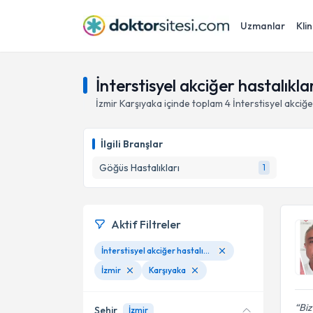
Uzmanlar
Klin
İnterstisyel akciğer hastalıkla
İzmir
Karşıyaka
içinde toplam
4
İnterstisyel akciğe
İlgili Branşlar
Göğüs Hastalıkları
1
Aktif Filtreler
İnterstisyel akciğer hastalıkları
İzmir
Karşıyaka
Biz
Şehir
İzmir