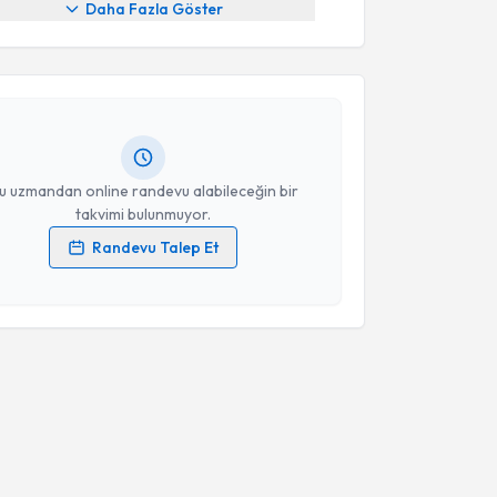
Daha Fazla Göster
Nesrin Moğulkoç Bishop
için randevu takvimi talebi
Size bu uzmandan randevu almanız için bir takvim
ında e-posta ile bilgilendireceğiz.
resiniz
u uzmandan online randevu alabileceğin bir
takvimi bulunmuyor.
Randevu Talep Et
 verilerimin işlenmesine ilişkin
Aydınlatma Metni
'ni
 ve kişisel verilerimin belirtilen kapsamda
esini kabul ediyorum.
Takvim Talebini Gönder