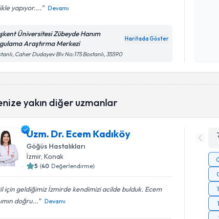
likle yapıyor....
Devamı
Kişisel
şkent Üniversitesi Zübeyde Hanım
okudum
Haritada Göster
gulama Araştırma Merkezi
işlenm
tanlı, Caher Dudayev Blv No:175 Bostanlı, 35590
enize yakın diğer uzmanlar
Uzm. Dr. Ecem Kadıköy
Göğüs Hastalıkları
İzmir
, Konak
5
(
40
Değerlendirme)
il için geldiğimiz İzmirde kendimizi acilde bulduk. Ecem
ımın doğru...
Devamı