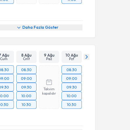
Daha Fazla Göster
7 Ağu
8 Ağu
9 Ağu
10 Ağu
Cum
Cmt
Paz
Pzt
08:30
08:30
08:30
09:00
09:00
09:00
09:30
09:30
09:30
Takvim
kapalıdır
10:00
10:00
10:00
10:30
10:30
10:30
akvimi Talebi