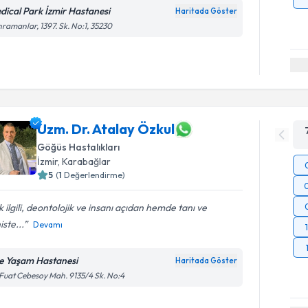
dical Park İzmir Hastanesi
Haritada Göster
ramanlar, 1397. Sk. No:1, 35230
Uzm. Dr. Atalay Özkul
Göğüs Hastalıkları
İzmir
, Karabağlar
5
(
1
Değerlendirme)
 ilgili, deontolojik ve insanı açıdan hemde tanı ve
iste...
Devamı
e Yaşam Hastanesi
Haritada Göster
 Fuat Cebesoy Mah. 9135/4 Sk. No:4
Randevu T