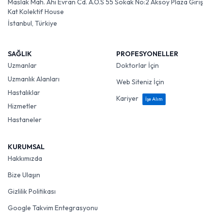
Maslak Mah. Ahi Evran Cd. A.O.S 55 Sokak No:2 Aksoy Plaza Giriş
Kat Kolektif House
İstanbul, Türkiye
SAĞLIK
PROFESYONELLER
Uzmanlar
Doktorlar İçin
Uzmanlık Alanları
Web Siteniz İçin
Hastalıklar
Kariyer
İşe Alım
Hizmetler
Hastaneler
KURUMSAL
Hakkımızda
Bize Ulaşın
Gizlilik Politikası
Google Takvim Entegrasyonu