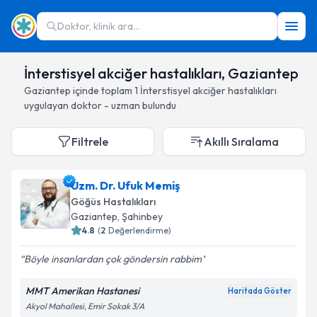
Doktor, klinik ara...
İnterstisyel akciğer hastalıkları, Gaziantep
Gaziantep
içinde toplam
1
İnterstisyel akciğer hastalıkları
uygulayan doktor - uzman bulundu
Filtrele
Akıllı Sıralama
Uzm. Dr. Ufuk Memiş
Göğüs Hastalıkları
Gaziantep
, Şahinbey
4.8
(
2
Değerlendirme)
Böyle insanlardan çok göndersin rabbim
MMT Amerikan Hastanesi
Haritada Göster
Akyol Mahallesi, Emir Sokak 3/A