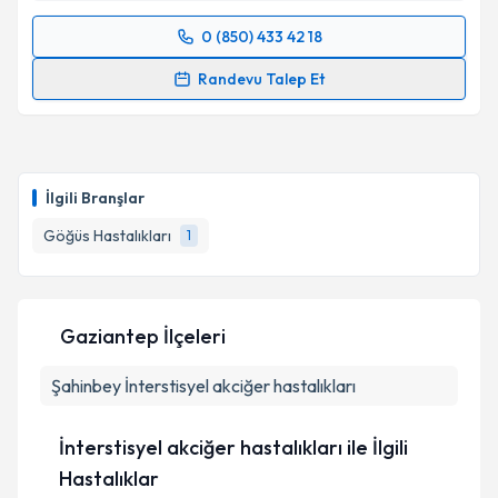
0 (850) 433 42 18
Randevu Takvimi Talebi
Randevu Talep Et
Uzm. Dr. Ufuk Memiş
için randevu takvimi talebi
oluşturun. Size bu uzmandan randevu almanız için bir
takvim hazırlandığında e-posta ile bilgilendireceğiz.
İlgili Branşlar
E-posta Adresiniz
Göğüs Hastalıkları
1
Kişisel verilerimin işlenmesine ilişkin
Aydınlatma
Gaziantep İlçeleri
Metni
'ni okudum ve kişisel verilerimin belirtilen
kapsamda işlenmesini kabul ediyorum.
Şahinbey
İnterstisyel akciğer hastalıkları
Takvim Talebini Gönder
İnterstisyel akciğer hastalıkları ile İlgili
Hastalıklar