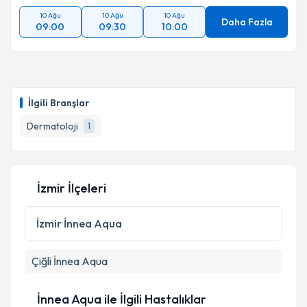
10 Ağu
10 Ağu
10 Ağu
Daha Fazla
09:00
09:30
10:00
İlgili Branşlar
Dermatoloji
1
İzmir İlçeleri
İzmir
İnnea Aqua
Çiğli
İnnea Aqua
İnnea Aqua ile İlgili Hastalıklar