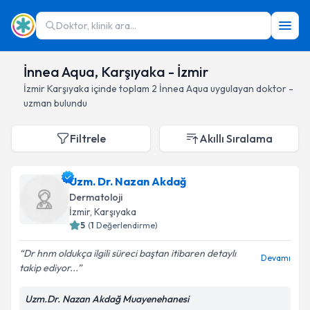
Doktor, klinik ara...
İnnea Aqua, Karşıyaka - İzmir
İzmir
Karşıyaka
içinde toplam
2
İnnea Aqua
uygulayan doktor -
uzman bulundu
Filtrele
Akıllı Sıralama
Uzm. Dr. Nazan Akdağ
Dermatoloji
İzmir
, Karşıyaka
5
(
1
Değerlendirme)
Dr hnm oldukça ilgili süreci baştan itibaren detaylı
Devamı
takip ediyor...
Uzm.Dr. Nazan Akdağ Muayenehanesi