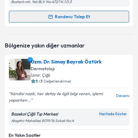
Bostanlı mh. Yalı BLV. No:472/1 K:1 D:3
Randevu Talep Et
Randevu Takvimi Talebi
Uzm. Dr. Nazan Akdağ
için randevu takvimi talebi
Bölgenize yakın diğer uzmanlar
oluşturun. Size bu uzmandan randevu almanız için bir
takvim hazırlandığında e-posta ile bilgilendireceğiz.
Uzm. Dr. Simay Bayrak Öztürk
E-posta Adresiniz
Dermatoloji
İzmir
, Çiğli
5
(
3
Değerlendirme)
Kendisi nazik, her detay ile ilgili bilgi veren, işlemi
Kişisel verilerimin işlenmesine ilişkin
Aydınlatma
Devamı
yaparken...
Metni
'ni okudum ve kişisel verilerimin belirtilen
kapsamda işlenmesini kabul ediyorum.
Bazekol Çiğli Tıp Merkezi
Haritada Göster
Ataşehir Mahallesi 8019/16 Sokak No:4
Takvim Talebini Gönder
En Yakın Saatler