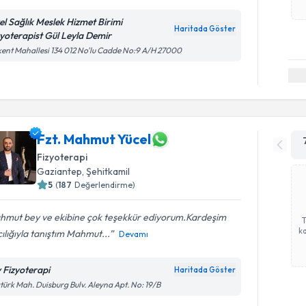
el Sağlık Meslek Hizmet Birimi
Haritada Göster
zyoterapist Gül Leyla Demir
ent Mahallesi 134 012 No'lu Cadde No:9 A/H 27000
Fzt. Mahmut Yücel
Fizyoterapi
Gaziantep
, Şehitkamil
5
(
187
Değerlendirme)
hmut bey ve ekibine çok teşekkür ediyorum.Kardeşim
ka
ılığıyla tanıştım Mahmut...
Devamı
 Fizyoterapi
Haritada Göster
türk Mah. Duisburg Bulv. Aleyna Apt. No: 19/B