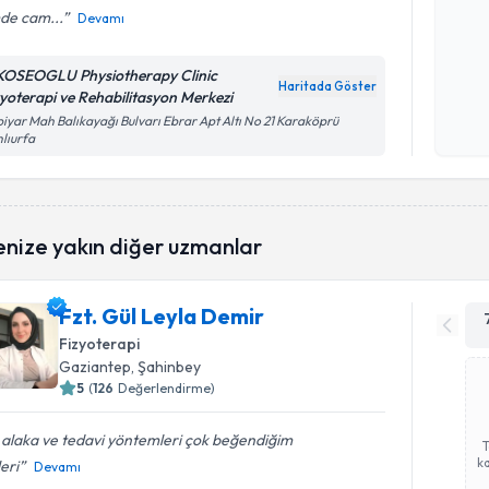
mde cam...
Devamı
Kişisel
KOSEOGLU Physiotherapy Clinic
Haritada Göster
okudum
zyoterapi ve Rehabilitasyon Merkezi
işlenm
iyar Mah Balıkayağı Bulvarı Ebrar Apt Altı No 21 Karaköprü
lıurfa
enize yakın diğer uzmanlar
Fzt. Gül Leyla Demir
Fizyoterapi
Gaziantep
, Şahinbey
5
(
126
Değerlendirme)
i alaka ve tedavi yöntemleri çok beğendiğim
ka
eri
Devamı