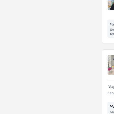
Fi
Tec
Yeş
Bil
Kend
Ma
Kar