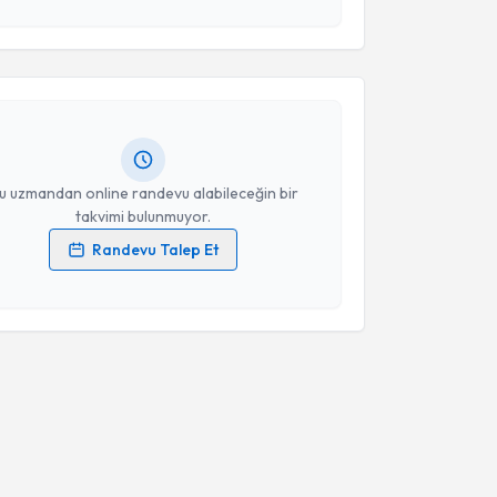
akvimi Talebi
Takvim Talebini Gönder
an Aslan Aybar
için randevu takvimi talebi oluşturun.
andan randevu almanız için bir takvim
ında e-posta ile bilgilendireceğiz.
resiniz
u uzmandan online randevu alabileceğin bir
takvimi bulunmuyor.
Randevu Talep Et
 verilerimin işlenmesine ilişkin
Aydınlatma Metni
'ni
 ve kişisel verilerimin belirtilen kapsamda
esini kabul ediyorum.
Takvim Talebini Gönder