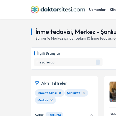
Uzmanlar
Klin
İnme tedavisi, Merkez - Şanlı
Şanlıurfa
Merkez
içinde toplam
10
İnme tedavisi
u
İlgili Branşlar
Fizyoterapi
1
Aktif Filtreler
İnme tedavisi
Şanlıurfa
Merkez
Kad
Şehir
Şanlıurfa