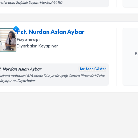
Randevu T
yoterapia Sağlıklı Yaşam Merkezi 44110
Fzt. Nurd
Size bu uzm
Fzt. Nurdan Aslan Aybar
hazırlandığ
Fizyoterapi
E-posta Ad
Diyarbakır
, Kayapınar
B
t. Nurdan Aslan Aybar
Haritada Göster
Kişisel
lekent mahallesi 625 sokak Dünya Kavşağı Centro Plaza Kat:7 No:
Kayapınar, Diyarbakır
okudum
işlenm