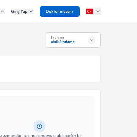
Giriş Yap
Doktor musun?
Sıralama
Akıllı Sıralama
akvimi Talebi
lkadir Köseoğlu
için randevu takvimi talebi oluşturun.
andan randevu almanız için bir takvim
ında e-posta ile bilgilendireceğiz.
resiniz
u uzmandan online randevu alabileceğin bir