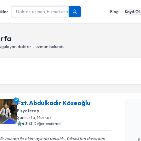
ikler
Blog
Kayıt Ol
urfa
ygulayan doktor - uzman bulundu
Randevu T
Fzt. Abdulkadir Köseoğlu
Fzt. Abdu
Fizyoterapi
Size bu uzm
Şanlıurfa
, Merkez
hazırlandığ
4.8
(
3
Değerlendirme)
E-posta Ad
ir hocam ile ekim ayında tanıştık. Yuksekten duserken
B