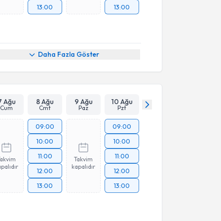
13:00
13:00
Daha Fazla Göster
7 Ağu
8 Ağu
9 Ağu
10 Ağu
Cum
Cmt
Paz
Pzt
09:00
09:00
10:00
10:00
11:00
11:00
Takvim
Takvim
palıdır
kapalıdır
12:00
12:00
13:00
13:00