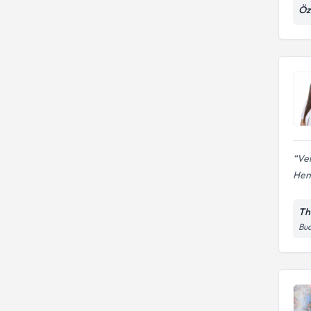
Öz
Ver
Heme
Th
Bud