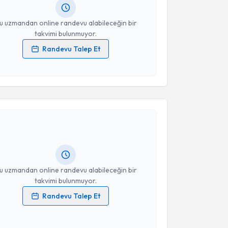
resiniz
u uzmandan online randevu alabileceğin bir
takvimi bulunmuyor.
Randevu Talep Et
 verilerimin işlenmesine ilişkin
Aydınlatma Metni
'ni
 ve kişisel verilerimin belirtilen kapsamda
esini kabul ediyorum.
akvimi Talebi
Takvim Talebini Gönder
e Topal
için randevu takvimi talebi oluşturun. Size bu
ndevu almanız için bir takvim hazırlandığında e-
lgilendireceğiz.
resiniz
u uzmandan online randevu alabileceğin bir
takvimi bulunmuyor.
Randevu Talep Et
 verilerimin işlenmesine ilişkin
Aydınlatma Metni
'ni
 ve kişisel verilerimin belirtilen kapsamda
esini kabul ediyorum.