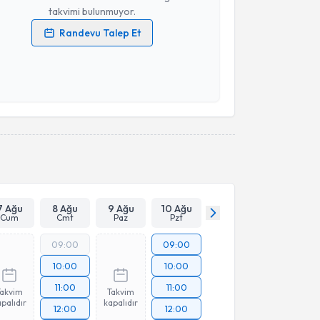
takvimi bulunmuyor.
Randevu Talep Et
 verilerimin işlenmesine ilişkin
Aydınlatma Metni
'ni
 ve kişisel verilerimin belirtilen kapsamda
esini kabul ediyorum.
Takvim Talebini Gönder
7 Ağu
8 Ağu
9 Ağu
10 Ağu
Cum
Cmt
Paz
Pzt
09:00
09:00
10:00
10:00
11:00
11:00
Takvim
Takvim
palıdır
kapalıdır
12:00
12:00