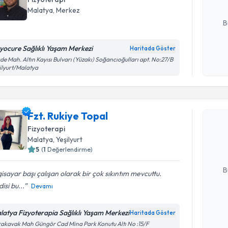
E-posta Ad
Malatya
, Merkez
B
zyocure Sağlıklı Yaşam Merkezi
Haritada Göster
Kişisel
de Mah. Altın Kayısı Bulvarı (Yüzakı) Soğancıoğulları apt. No:27/B
ilyurt/Malatya
okudum
işlenm
Randevu T
Fzt. Rukiye Topal
Fzt. Rukiy
uzmandan ra
Fizyoterapi
posta ile bi
Malatya
, Yeşilyurt
5
(
1
Değerlendirme)
E-posta Ad
B
gisayar başı çalışan olarak bir çok sıkıntım mevcuttu.
isi bu...
Devamı
Kişisel
latya Fizyoterapia Sağlıklı Yaşam Merkezi
Haritada Göster
okudum
akavak Mah Güngör Cad Mina Park Konutu Altı No :15/F
işlenm