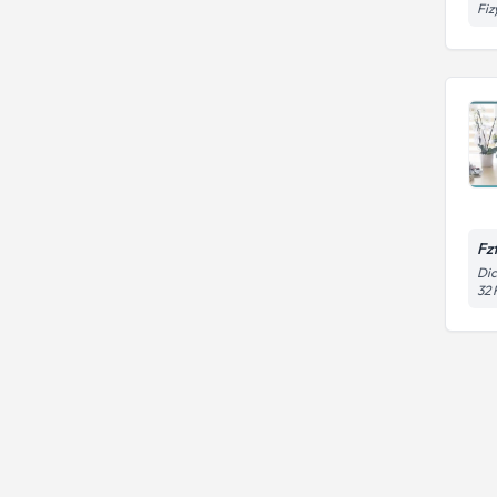
Fiz
Fz
Dic
32 