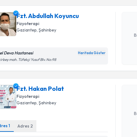
Fzt. Abdu
Size bu uzm
Fzt. Abdullah Koyuncu
hazırlandığ
Fizyoterapi
E-posta Ad
Gaziantep
, Şahinbey
B
el Deva Hastanesi
Haritada Göster
Kişisel
Randevu T
irbey mah. Tüfekçi Yusuf Blv. No:98
okudum
işlenm
Fzt. Haka
uzmandan ra
Fzt. Hakan Polat
posta ile bi
Fizyoterapi
Gaziantep
, Şahinbey
E-posta Ad
B
dres
1
Adres
2
Kişisel