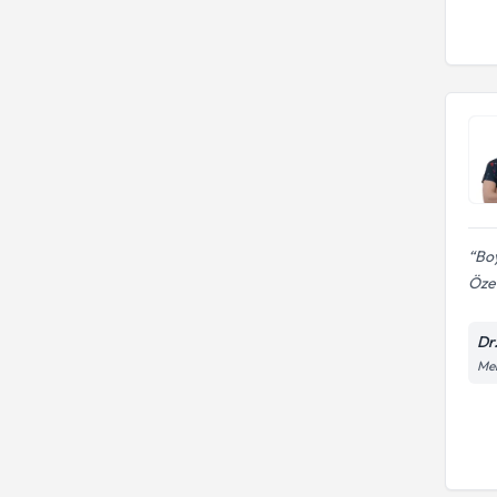
Boy
Özel
Dr
Me