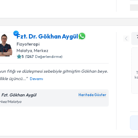
Fzt. Dr. Gökhan Aygül
Fizyoterapi
Malatya
, Merkez
5
(
1247
Değerlendirme)
un fıtığı ve düzleşmesi sebebiyle gitmiştim Gökhan beye.
ka
likle üçüncü...
Devamı
. Fzt. Gökhan Aygül
Haritada Göster
rkez/Malatya
Randevu T