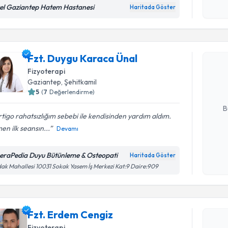
el Gaziantep Hatem Hastanesi
okudum
Haritada Göster
işlenm
Randevu T
Fzt. Duyg
Fzt. Duygu Karaca Ünal
Size bu uzm
Fizyoterapi
hazırlandığ
Gaziantep
, Şehitkamil
5
(
7
Değerlendirme)
E-posta Ad
B
tigo rahatsızlığım sebebi ile kendisinden yardım aldım.
n ilk seansın...
Devamı
Kişisel
okudum
eraPedia Duyu Bütünleme & Osteopati
Haritada Göster
Randevu T
işlenm
ak Mahallesi 10031 Sokak Yasem İş Merkezi Kat:9 Daire:909
Fzt. Erde
bu uzmandan
Fzt. Erdem Cengiz
posta ile bi
Fizyoterapi