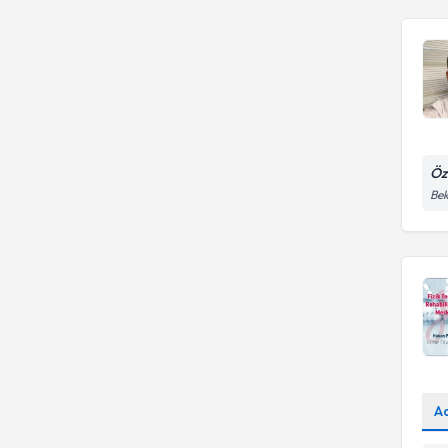
Öz
Bek
A