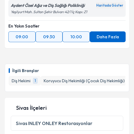
Aydent Özel Ağız ve Diş Sağlığı Polikliniği
Haritada Göster
Yeşilyurt Mah. Sultan Şehir Bulvarı 42/1 İç Kapı: Z1
En Yakın Saatler
09:00
09:30
10:00
Daha Fazla
İlgili Branşlar
Diş Hekimi
Koruyucu Diş Hekimliği (Çocuk Diş Hekimliği)
1
1
Sivas İlçeleri
Sivas
INLEY ONLEY Restorasyonlar