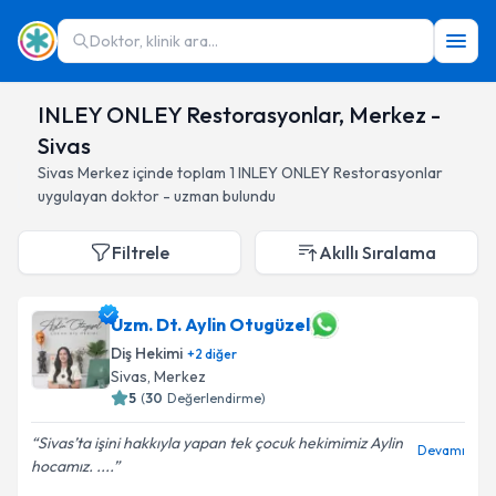
Doktor, klinik ara...
INLEY ONLEY Restorasyonlar, Merkez -
Sivas
Sivas
Merkez
içinde toplam
1
INLEY ONLEY Restorasyonlar
uygulayan doktor - uzman bulundu
Filtrele
Akıllı Sıralama
Uzm. Dt. Aylin Otugüzel
Diş Hekimi
+
2
diğer
Sivas
, Merkez
5
(
30
Değerlendirme)
Sivas’ta işini hakkıyla yapan tek çocuk hekimimiz Aylin
Devamı
hocamız. ....