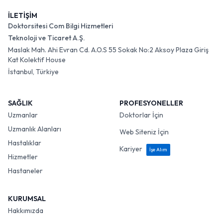
İLETİŞİM
Doktorsitesi Com Bilgi Hizmetleri
Teknoloji ve Ticaret A.Ş.
Maslak Mah. Ahi Evran Cd. A.O.S 55 Sokak No:2 Aksoy Plaza Giriş
Kat Kolektif House
İstanbul, Türkiye
SAĞLIK
PROFESYONELLER
Uzmanlar
Doktorlar İçin
Uzmanlık Alanları
Web Siteniz İçin
Hastalıklar
Kariyer
İşe Alım
Hizmetler
Hastaneler
KURUMSAL
Hakkımızda