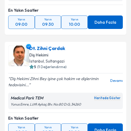
En Yakın Saatler
Yarın
Yarın
Yarın
Daha Fazla
09:00
09:30
10:00
Dt. Zihni Çardak
Diş Hekimi
İstanbul
, Sultangazi
5
(
1
Değerlendirme)
Diş Hekimi Zihni Bey işine çok hakim ve dişlerimin
Devamı
tedavisini...
Medical Park TEM
Haritada Göster
Yunus Emre, Lütfi Aykaç Blv. No:80 D:G, 34260
En Yakın Saatler
Yarın
Yarın
Yarın
Daha Fazla