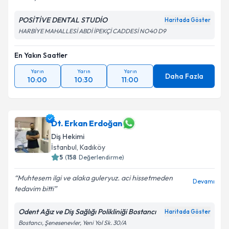
POSİTİVE DENTAL STUDİO
Haritada Göster
HARBİYE MAHALLESİ ABDİ İPEKÇİ CADDESİ NO40 D9
En Yakın Saatler
Yarın
Yarın
Yarın
Daha Fazla
10:00
10:30
11:00
Dt. Erkan Erdoğan
Diş Hekimi
İstanbul
, Kadıköy
5
(
158
Değerlendirme)
Muhtesem ilgi ve alaka guleryuz. aci hissetmeden
Devamı
tedavim bitti
Odent Ağız ve Diş Sağlığı Polikliniği Bostancı
Haritada Göster
Bostancı, Şenesenevler, Yeni Yol Sk. 30/A