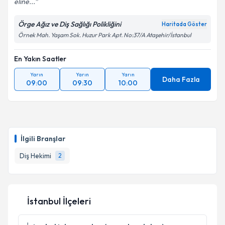
eline...
Örge Ağız ve Diş Sağlığı Polikliğini
Haritada Göster
Örnek Mah. Yaşam Sok. Huzur Park Apt. No:37/A Ataşehir/İstanbul
En Yakın Saatler
Yarın
Yarın
Yarın
Daha Fazla
09:00
09:30
10:00
İlgili Branşlar
Diş Hekimi
2
İstanbul İlçeleri