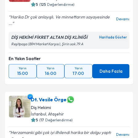
5
(
125
Değerlendirme)
Harika Dr çok anlayışlı. Ve minnettarım sayayesinde
Devamı
...
DİŞ HEKİMİ FİKRET ALTAN DİŞ KLİNİĞİ
Haritada Göster
Reşitpaşa (BİM Market Karşısı), Şirin sok.79 A
En Yakın Saatler
Yarın
Yarın
Yarın
Daha Fazla
15:00
16:00
17:00
Dt. Vesile Örge
Diş Hekimi
İstanbul
, Ataşehir
5
(
17
Değerlendirme)
Herzamanki gibi çok iyi ilhilendi harika bir dolgu yaptı
Devamı