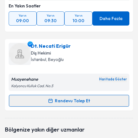
En Yakın Saatler
Yarın
Yarın
Yarın
Daha Fazla
09:00
09:30
10:00
Dt. Necati Erigür
Diş Hekimi
İstanbul
, Beyoğlu
Muayenehane
Haritada Göster
Kalyoncu Kulluk Cad. No:3
Randevu Talep Et
Randevu Takvimi Talebi
Dt. Necati Erigür
için randevu takvimi talebi
Bölgenize yakın diğer uzmanlar
oluşturun. Size bu uzmandan randevu almanız için bir
takvim hazırlandığında e-posta ile bilgilendireceğiz.