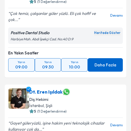
5
(
1
Değerlendirme)
Çok temiz, çalışanlar güler yüzlü. Eli çok hafif ve
Devamı
çok...
Positive Dental Studio
Haritada Göster
Harbiye Mah. Abdi İpekçi Cad. No:40 D:9
En Yakın Saatler
Yarın
Yarın
Yarın
Daha Fazla
09:00
09:30
10:00
Dt. Eren Işıldak
Diş Hekimi
İstanbul
, Şişli
5
(
1
Değerlendirme)
Gayet güleryüzlü, işine hakim yeni teknolojik cihazlar
Devamı
kullanıyor cok da...