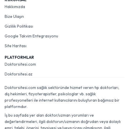
Hakkımızda
Bize Ulaşın
Gizlilik Politikası
Google Takvim Entegrasyonu
Site Haritası
PLATFORMLAR
Doktorsitesi.com
Doktorsitesi.az
Doktorsitesi.com sağlık sektöründe hizmet veren tıp doktorları,
diş hekimleri, fizyoterapistler, psikologlar vb. sağlık
profesyonelleri ile internet kullanıcılarını buluşturan bağımsız bir
platformdur.
İş bu sayfada yer alan doktor/uzman yorumları ve
değerlendirmeleri, ilgili doktorun/uzmanın doğrudan veya dolaylı
emri, talebi, önerisi, tavsiyesi ve/veya ricası olmaksızın, ilgili