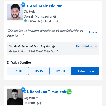
Dt. Anıl Deniz Yıldırım
E-posta Adresiniz
Diş Hekimi
Denizli
, Merkezefendi
5
(
224
Değerlendirme)
Diş çekimi ve implant sürecimde gösterdikleri ilgi ve
Kişisel verilerimin işlenmesine ilişkin
Aydınlatma
Devamı
özen için...
Metni
'ni okudum ve kişisel verilerimin belirtilen
kapsamda işlenmesini kabul ediyorum.
Dt. Anıl Deniz Yıldırım Diş Kliniği
Haritada Göster
Yenişehir Mah. 13.Sok.Ferah Evler No:17
Takvim Talebini Gönder
En Yakın Saatler
09:00
09:15
09:30
Daha Fazla
Dt. Beratkan Timurlenk
Diş Hekimi
İstanbul
, Şişli