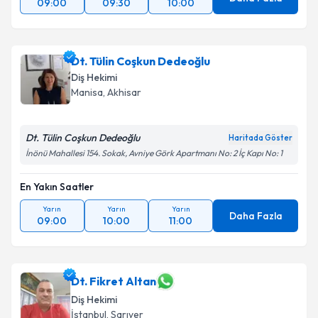
09:00
09:30
10:00
Dt. Tülin Coşkun Dedeoğlu
Diş Hekimi
Manisa
, Akhisar
Dt. Tülin Coşkun Dedeoğlu
Haritada Göster
İnönü Mahallesi 154. Sokak, Avniye Görk Apartmanı No: 2 İç Kapı No: 1
En Yakın Saatler
Yarın
Yarın
Yarın
Daha Fazla
09:00
10:00
11:00
Dt. Fikret Altan
Diş Hekimi
İstanbul
, Sarıyer