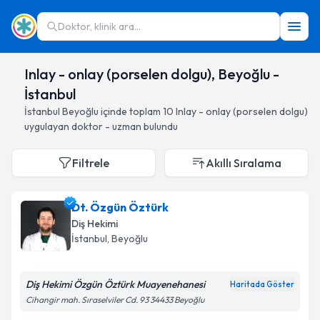
Doktor, klinik ara...
Inlay - onlay (porselen dolgu), Beyoğlu -
İstanbul
İstanbul
Beyoğlu
içinde toplam
10
Inlay - onlay (porselen dolgu)
uygulayan doktor - uzman bulundu
Filtrele
Akıllı Sıralama
Dt. Özgün Öztürk
Diş Hekimi
İstanbul
, Beyoğlu
Diş Hekimi Özgün Öztürk Muayenehanesi
Haritada Göster
Cihangir mah. Sıraselviler Cd. 93 34433 Beyoğlu