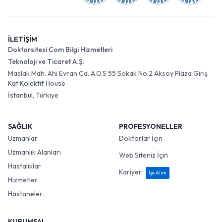
İLETİŞİM
Doktorsitesi Com Bilgi Hizmetleri
Teknoloji ve Ticaret A.Ş.
Maslak Mah. Ahi Evran Cd. A.O.S 55 Sokak No:2 Aksoy Plaza Giriş
Kat Kolektif House
İstanbul, Türkiye
SAĞLIK
PROFESYONELLER
Uzmanlar
Doktorlar İçin
Uzmanlık Alanları
Web Siteniz İçin
Hastalıklar
Kariyer
İşe Alım
Hizmetler
Hastaneler
KURUMSAL