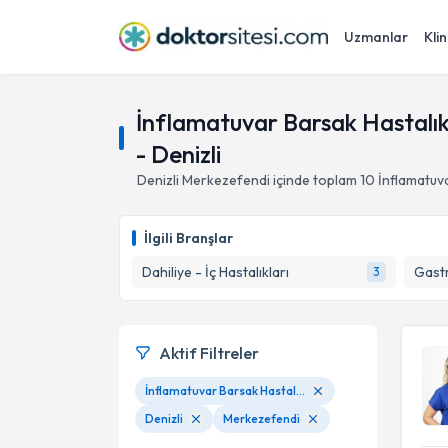
Uzmanlar
Klin
İnflamatuvar Barsak Hastalıkla
- Denizli
Denizli
Merkezefendi
içinde toplam
10
İnflamatuva
İlgili Branşlar
Dahiliye - İç Hastalıkları
Gastr
3
Aktif Filtreler
İnflamatuvar Barsak Hastalıkları (İBH) (Ülseratif kolit, Crohn hastalığı)
Denizli
Merkezefendi