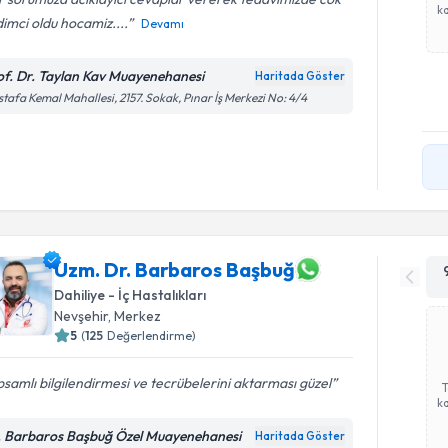
ka
imci oldu hocamiz....
Devamı
of. Dr. Taylan Kav Muayenehanesi
Haritada Göster
tafa Kemal Mahallesi, 2157. Sokak, Pınar İş Merkezi No: 4/4
Uzm. Dr. Barbaros Başbuğ
Dahiliye - İç Hastalıkları
Nevşehir
, Merkez
5
(
125
Değerlendirme)
samlı bilgilendirmesi ve tecrübelerini aktarması güzel
ka
. Barbaros Başbuğ Özel Muayenehanesi
Haritada Göster