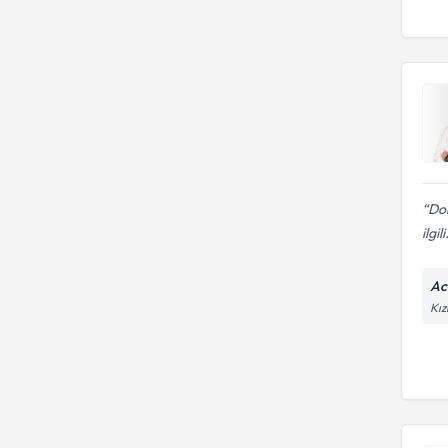
Dok
ilgili
Ac
Kız