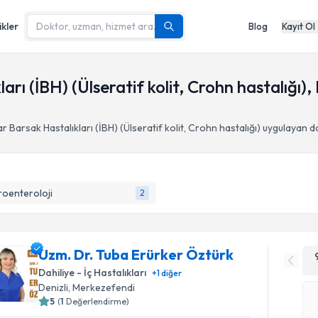
ikler
Blog
Kayıt Ol
rı (İBH) (Ülseratif kolit, Crohn hastalığı)
r Barsak Hastalıkları (İBH) (Ülseratif kolit, Crohn hastalığı)
uygulayan d
oenteroloji
2
Uzm. Dr. Tuba Erürker Öztürk
Dahiliye - İç Hastalıkları
+
1
diğer
Denizli
, Merkezefendi
5
(
1
Değerlendirme)