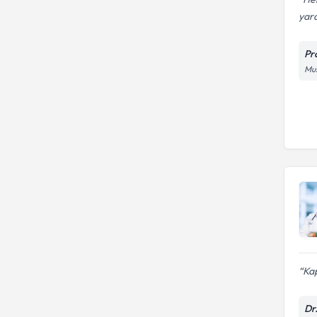
yard
Pr
Mus
Kap
Dr