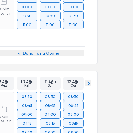
10:00
10:00
10:00
Takvim
palıdır
10:30
10:30
10:30
11:00
11:00
11:00
Daha Fazla Göster
9 Ağu
10 Ağu
11 Ağu
12 Ağu
Paz
Pzt
Sal
Çar
08:30
08:30
08:30
08:45
08:45
08:45
09:00
09:00
09:00
Takvim
palıdır
09:15
09:15
09:15
09:30
09:30
09:30