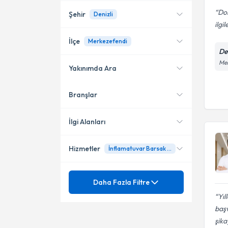
Do
Şehir
Denizli
ilgi
İlçe
Merkezefendi
De
Mer
Yakınımda Ara
Denizli
Branşlar
Konumuma yakın uzmanları
Merkezefendi
göster
İlgi Alanları
Hizmetler
İnflamatuvar Barsak Hastalıkları (İBH) (Ülseratif kolit, Crohn hastalığı)
Dahiliye - İç Hastalıkları
Gastroenteroloji
Mezuniyet
Anemi (kansızlık)
Daha Fazla Filtre
Yıl
Band ligasyonu işlemi
Uzmanlık Alınan Kurum
İnflamatuvar Barsak
baş
Hastalıkları (İBH) (Ülseratif
şika
Endoskopik Mukozal
kolit, Crohn hastalığı)
Abdominal ultrasonografi