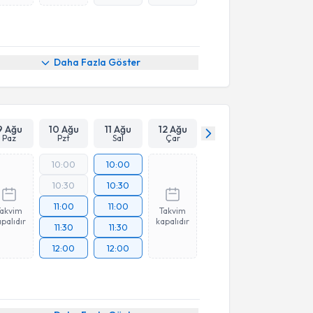
Daha Fazla Göster
9 Ağu
10 Ağu
11 Ağu
12 Ağu
Paz
Pzt
Sal
Çar
10:00
10:00
10:30
10:30
11:00
11:00
Takvim
Takvim
palıdır
kapalıdır
11:30
11:30
12:00
12:00