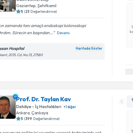
Gaziantep
, Şehitkamil
5
(
23
Değerlendirme)
kın zamanda tanı amaçlı endoskopi kolonoskopi
ka
ırdım. Sürecin en başından...
Devamı
ssan Hospital
Haritada Göster
kent, 2015. Cd. No:13, 27580
Prof. Dr. Taylan Kav
Dahiliye - İç Hastalıkları
+
1
diğer
Ankara
, Çankaya
5
(
399
Değerlendirme)
 sorumuza aciklayici cevaplar vererek tedavimizde cok