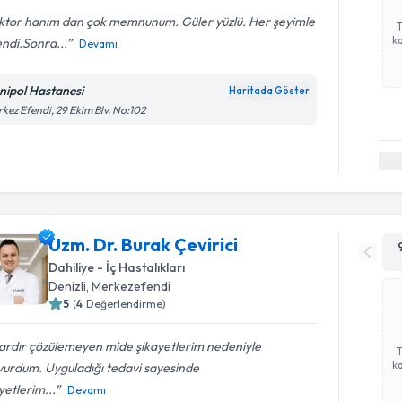
ktor hanım dan çok memnunum. Güler yüzlü. Her şeyimle
ka
lendi.Sonra...
Devamı
nipol Hastanesi
Haritada Göster
kez Efendi, 29 Ekim Blv. No:102
Uzm. Dr. Burak Çevirici
Dahiliye - İç Hastalıkları
Denizli
, Merkezefendi
5
(
4
Değerlendirme)
lardır çözülemeyen mide şikayetlerim nedeniyle
ka
vurdum. Uyguladığı tedavi sayesinde
yetlerim...
Devamı