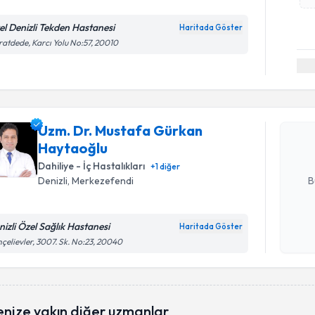
el Denizli Tekden Hastanesi
Haritada Göster
atdede, Karcı Yolu No:57, 20010
Randevu T
Uzm. Dr. 
talebi oluş
Uzm. Dr. Mustafa Gürkan
takvim hazı
Haytaoğlu
E-posta Ad
Dahiliye - İç Hastalıkları
+
1
diğer
B
Denizli
, Merkezefendi
nizli Özel Sağlık Hastanesi
Haritada Göster
Kişisel
çelievler, 3007. Sk. No:23, 20040
okudum
işlenm
enize yakın diğer uzmanlar