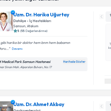
Uzm. Dr. Harika Uğurtay
Dahiliye - İç Hastalıkları
Samsun
, Atakum
5
(
55
Değerlendirme)
 gibi harika bir doktor hem bnm hem babamın
ka
oru...
Devamı
 Medical Park Samsun Hastanesi
Haritada Göster
ar Sinan Mah. Alparslan Bulvarı, No: 17
Uzm. Dr. Ahmet Akbay
Gastroenteroloji