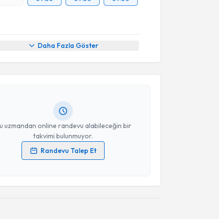
akvimi Talebi
Daha Fazla Göster
Mustafa Gürkan Haytaoğlu
için randevu takvimi
turun. Size bu uzmandan randevu almanız için bir
rlandığında e-posta ile bilgilendireceğiz.
resiniz
u uzmandan online randevu alabileceğin bir
takvimi bulunmuyor.
Randevu Talep Et
 verilerimin işlenmesine ilişkin
Aydınlatma Metni
'ni
 ve kişisel verilerimin belirtilen kapsamda
esini kabul ediyorum.
Takvim Talebini Gönder