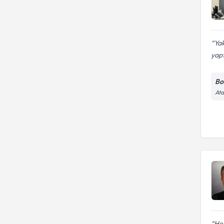
Ya
yapt
Bo
Ata
Her