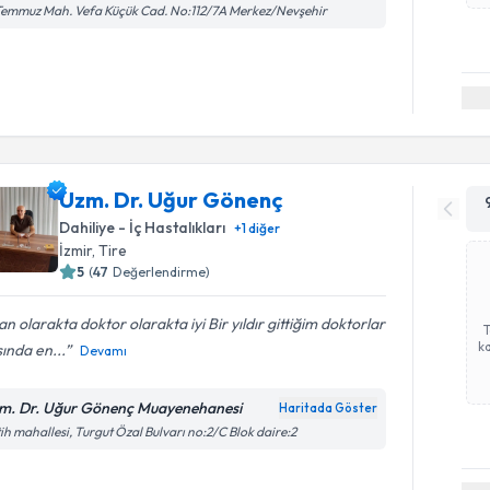
Temmuz Mah. Vefa Küçük Cad. No:112/7A Merkez/Nevşehir
Uzm. Dr. Uğur Gönenç
Dahiliye - İç Hastalıkları
+
1
diğer
İzmir
, Tire
5
(
47
Değerlendirme)
an olarakta doktor olarakta iyi Bir yıldır gittiğim doktorlar
ka
ında en...
Devamı
m. Dr. Uğur Gönenç Muayenehanesi
Haritada Göster
ih mahallesi, Turgut Özal Bulvarı no:2/C Blok daire:2