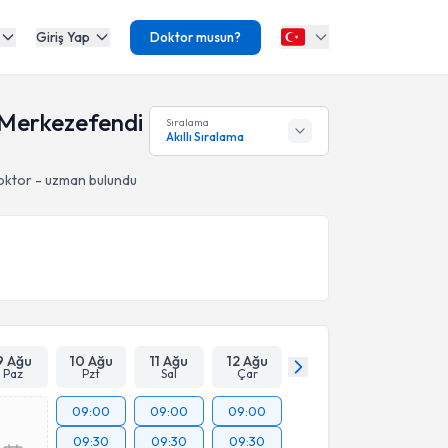
Giriş Yap
Doktor musun?
, Merkezefendi
Sıralama
Akıllı Sıralama
oktor - uzman bulundu
9 Ağu
10 Ağu
11 Ağu
12 Ağu
Paz
Pzt
Sal
Çar
09:00
09:00
09:00
09:30
09:30
09:30