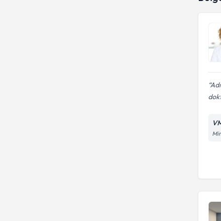
Adı
dokt
VM
Mim