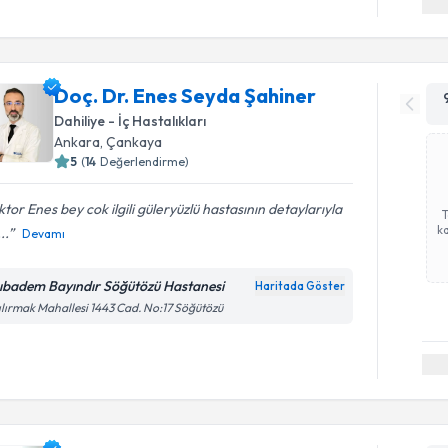
Doç. Dr. Enes Seyda Şahiner
Dahiliye - İç Hastalıkları
Ankara
, Çankaya
5
(
14
Değerlendirme)
tor Enes bey cok ilgili güleryüzlü hastasının detaylarıyla
ka
...
Devamı
ıbadem Bayındır Söğütözü Hastanesi
Haritada Göster
ılırmak Mahallesi 1443 Cad. No:17 Söğütözü