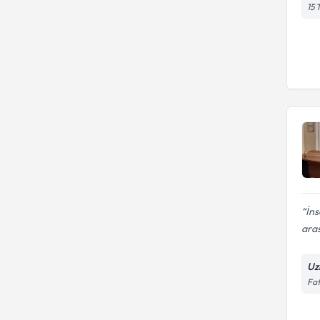
15 
İns
aras
Uz
Fat