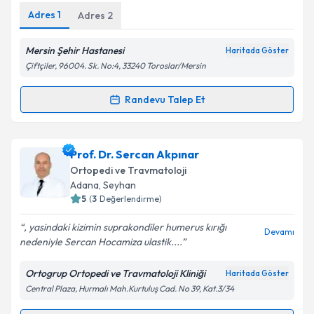
Adres
1
Adres
2
Mersin Şehir Hastanesi
Haritada Göster
Çiftçiler, 96004. Sk. No:4, 33240 Toroslar/Mersin
Randevu Talep Et
Randevu Takvimi Talebi
Dr. Onur Coşkun
için randevu takvimi talebi
Prof. Dr. Sercan Akpınar
oluşturun. Size bu uzmandan randevu almanız için bir
Ortopedi ve Travmatoloji
takvim hazırlandığında e-posta ile bilgilendireceğiz.
Adana
, Seyhan
5
(
3
Değerlendirme)
E-posta Adresiniz
, yasindaki kizimin suprakondiler humerus kırığı
Devamı
nedeniyle Sercan Hocamiza ulastik....
Ortogrup Ortopedi ve Travmatoloji Kliniği
Haritada Göster
Kişisel verilerimin işlenmesine ilişkin
Aydınlatma
Central Plaza, Hurmalı Mah.Kurtuluş Cad. No 39, Kat.3/34
Metni
'ni okudum ve kişisel verilerimin belirtilen
kapsamda işlenmesini kabul ediyorum.