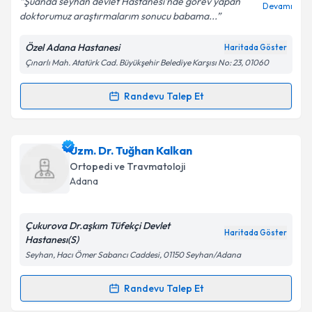
Şuanda seyhan devlet Hastanesi'nde görev yapan
Devamı
doktorumuz araştırmalarım sonucu babama...
Özel Adana Hastanesi
Haritada Göster
Çınarlı Mah. Atatürk Cad. Büyükşehir Belediye Karşısı No: 23, 01060
Kişisel verilerimin işlenmesine ilişkin
Aydınlatma
Metni
'ni okudum ve kişisel verilerimin belirtilen
kapsamda işlenmesini kabul ediyorum.
Randevu Talep Et
Randevu Takvimi Talebi
Takvim Talebini Gönder
Op. Dr. Hüseyin Yıldız
için randevu takvimi talebi
Uzm. Dr. Tuğhan Kalkan
oluşturun. Size bu uzmandan randevu almanız için bir
Ortopedi ve Travmatoloji
takvim hazırlandığında e-posta ile bilgilendireceğiz.
Adana
E-posta Adresiniz
Çukurova Dr.aşkım Tüfekçi Devlet
Haritada Göster
Hastanesı(S)
Seyhan, Hacı Ömer Sabancı Caddesi, 01150 Seyhan/Adana
Kişisel verilerimin işlenmesine ilişkin
Aydınlatma
Metni
'ni okudum ve kişisel verilerimin belirtilen
Randevu Talep Et
Randevu Takvimi Talebi
kapsamda işlenmesini kabul ediyorum.