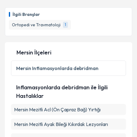
Ass. Dr. Serhat Karapınar
için randevu takvimi
talebi oluşturun. Size bu uzmandan randevu almanız
İlgili Branşlar
için bir takvim hazırlandığında e-posta ile
bilgilendireceğiz.
Ortopedi ve Travmatoloji
1
E-posta Adresiniz
Mersin İlçeleri
Kişisel verilerimin işlenmesine ilişkin
Aydınlatma
Mersin
Inflamasyonlarda debridman
Metni
'ni okudum ve kişisel verilerimin belirtilen
kapsamda işlenmesini kabul ediyorum.
Inflamasyonlarda debridman ile İlgili
Hastalıklar
Takvim Talebini Gönder
Mersin Mezitli Acl (Ön Çapraz Bağ) Yırtığı
Mersin Mezitli Ayak Bileği Kıkırdak Lezyonları