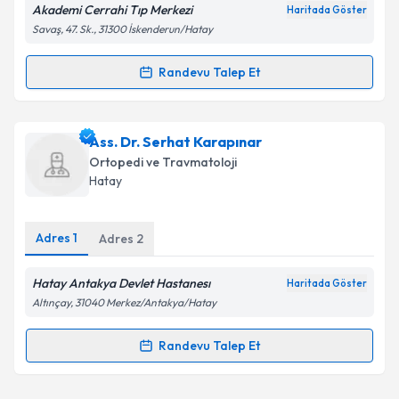
Akademi Cerrahi Tıp Merkezi
Haritada Göster
Savaş, 47. Sk., 31300 İskenderun/Hatay
Kişisel verilerimin işlenmesine ilişkin
Aydınlatma
Metni
'ni okudum ve kişisel verilerimin belirtilen
Randevu Talep Et
Randevu Takvimi Talebi
kapsamda işlenmesini kabul ediyorum.
Takvim Talebini Gönder
Dr. Mehmet Emin Şahin
için randevu takvimi talebi
Ass. Dr. Serhat Karapınar
oluşturun. Size bu uzmandan randevu almanız için bir
Ortopedi ve Travmatoloji
takvim hazırlandığında e-posta ile bilgilendireceğiz.
Hatay
E-posta Adresiniz
Adres
1
Adres
2
Hatay Antakya Devlet Hastanesı
Haritada Göster
Kişisel verilerimin işlenmesine ilişkin
Aydınlatma
Altınçay, 31040 Merkez/Antakya/Hatay
Metni
'ni okudum ve kişisel verilerimin belirtilen
kapsamda işlenmesini kabul ediyorum.
Randevu Talep Et
Randevu Takvimi Talebi
Takvim Talebini Gönder