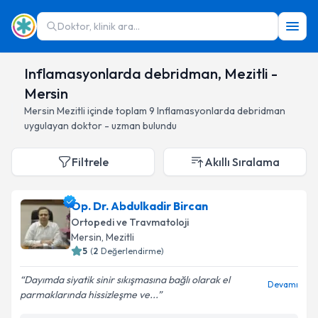
Doktor, klinik ara...
Inflamasyonlarda debridman, Mezitli -
Mersin
Mersin
Mezitli
içinde toplam
9
Inflamasyonlarda debridman
uygulayan doktor - uzman bulundu
Filtrele
Akıllı Sıralama
Op. Dr. Abdulkadir Bircan
Ortopedi ve Travmatoloji
Mersin
, Mezitli
5
(
2
Değerlendirme)
Dayımda siyatik sinir sıkışmasına bağlı olarak el
Devamı
parmaklarında hissizleşme ve...