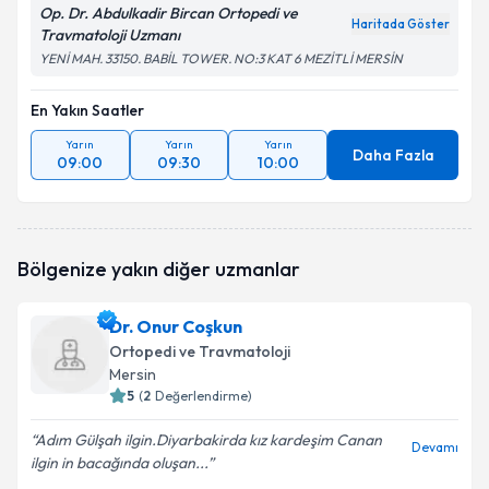
Op. Dr. Abdulkadir Bircan Ortopedi ve
Haritada Göster
Travmatoloji Uzmanı
YENİ MAH. 33150. BABİL TOWER. NO:3 KAT 6 MEZİTLİ MERSİN
En Yakın Saatler
Yarın
Yarın
Yarın
Daha Fazla
09:00
09:30
10:00
Bölgenize yakın diğer uzmanlar
Dr. Onur Coşkun
Ortopedi ve Travmatoloji
Mersin
5
(
2
Değerlendirme)
Adım Gülşah ilgin.Diyarbakirda kız kardeşim Canan
Devamı
ilgin in bacağında oluşan...