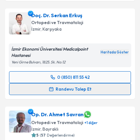
Doç. Dr. Serkan Erkuş
Ortopedi ve Travmatoloji
İzmir
, Karşıyaka
İzmir Ekonomi Üniversitesi Medicalpoint
Haritada Göster
Hastanesi
Yeni Girne Bulvarı, 1825. Sk. No:12
0 (850) 811 55 42
Randevu Takvimi Talebi
Randevu Talep Et
Doç. Dr. Serkan Erkuş
için randevu takvimi talebi
oluşturun. Size bu uzmandan randevu almanız için bir
takvim hazırlandığında e-posta ile bilgilendireceğiz.
Op. Dr. Ahmet Savran
Ortopedi ve Travmatoloji
+
1
diğer
E-posta Adresiniz
İzmir
, Bayraklı
5
(
57
Değerlendirme)