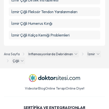
İzmir Çiğli Dirsek İnstabilitesi
İzmir Çiğli Fleksör Tendon Yaralanmaları
İzmir Çiğli Humerus Kırığı
İzmir Çiğli Kalça Kemiği Problemleri
Ana Sayfa
Inflamasyonlarda Debridman
İzmir
Çiğli
Videolar
Blog
Online Terapi
Online Diyet
SERTİFİKA VE ENTEGRASYONLAR