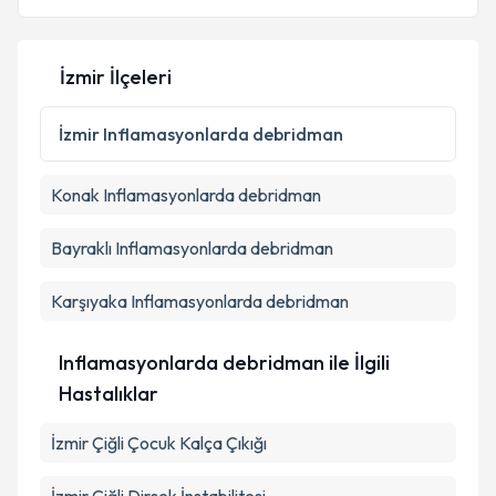
E-posta Adresiniz
İzmir İlçeleri
Kişisel verilerimin işlenmesine ilişkin
Aydınlatma
İzmir
Inflamasyonlarda debridman
Metni
'ni okudum ve kişisel verilerimin belirtilen
kapsamda işlenmesini kabul ediyorum.
Konak
Inflamasyonlarda debridman
Takvim Talebini Gönder
Bayraklı
Inflamasyonlarda debridman
Karşıyaka
Inflamasyonlarda debridman
Inflamasyonlarda debridman ile İlgili
Hastalıklar
İzmir Çiğli Çocuk Kalça Çıkığı