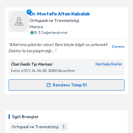
Takvim Talebini Gönder
Dr. Çetin Kayaalp
için randevu takvimi talebi
Dr. Mustafa Altan Kabalak
oluşturun. Size bu uzmandan randevu almanız için bir
Ortopedi ve Travmatoloji
takvim hazırlandığında e-posta ile bilgilendireceğiz.
Manisa
5
(
1
Değerlendirme)
E-posta Adresiniz
Allah'ıma şükürler olsun! Beni böyle bilgili ve yetenekli
Devamı
Doktor'la karşılaştırdığı...
Özel Gediz Tıp Merkezi
Haritada Göster
Kişisel verilerimin işlenmesine ilişkin
Aydınlatma
İnönü, 670/1. Sk. No:58, 35380 Buca/İzmir
Metni
'ni okudum ve kişisel verilerimin belirtilen
kapsamda işlenmesini kabul ediyorum.
Randevu Talep Et
Randevu Takvimi Talebi
Takvim Talebini Gönder
Dr. Mustafa Altan Kabalak
için randevu takvimi
talebi oluşturun. Size bu uzmandan randevu almanız
İlgili Branşlar
için bir takvim hazırlandığında e-posta ile
bilgilendireceğiz.
Ortopedi ve Travmatoloji
1