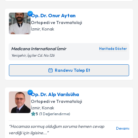
Op. Dr. Burak Önvural
için randevu takvimi talebi
oluşturun. Size bu uzmandan randevu almanız için bir
Op. Dr. Onur Aytan
takvim hazırlandığında e-posta ile bilgilendireceğiz.
Ortopedi ve Travmatoloji
E-posta Adresiniz
İzmir
, Konak
Medicana International İzmir
Haritada Göster
Yenişehir, İşçiler Cd. No:126
Kişisel verilerimin işlenmesine ilişkin
Aydınlatma
Metni
'ni okudum ve kişisel verilerimin belirtilen
Randevu Talep Et
kapsamda işlenmesini kabul ediyorum.
Randevu Takvimi Talebi
Takvim Talebini Gönder
Op. Dr. Onur Aytan
için randevu takvimi talebi
Op. Dr. Alp Varılsüha
oluşturun. Size bu uzmandan randevu almanız için bir
Ortopedi ve Travmatoloji
takvim hazırlandığında e-posta ile bilgilendireceğiz.
İzmir
, Konak
5
(
1
Değerlendirme)
E-posta Adresiniz
Hocamıza sormuş olduğum soruma hemen cevap
Devamı
verdiği için ilgisine...