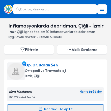
Doktor, klinik ara...
Inflamasyonlarda debridman, Çiğli - İzmir
İzmir
Çiğli
içinde toplam
10
Inflamasyonlarda debridman
uygulayan doktor - uzman bulundu
Filtrele
Akıllı Sıralama
Op. Dr. Baran Şen
Ortopedi ve Travmatoloji
İzmir
, Çiğli
Kent Hastanesi
Haritada Göster
8229/1 Sokak No:56
Randevu Talep Et