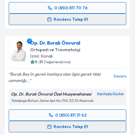
0 (850) 811 70 76
Randevu Takvimi Talebi
Randevu Talep Et
Op. Dr. Mustafa Özcan
için randevu takvimi talebi
oluşturun. Size bu uzmandan randevu almanız için bir
Op. Dr. Burak Önvural
takvim hazırlandığında e-posta ile bilgilendireceğiz.
Ortopedi ve Travmatoloji
E-posta Adresiniz
İzmir
, Konak
5
(
31
Değerlendirme)
Burak Bey'in gerek hastaya olan ilgisi gerek tıbbi
Devamı
uzmanlığı...
Kişisel verilerimin işlenmesine ilişkin
Aydınlatma
Metni
'ni okudum ve kişisel verilerimin belirtilen
Op. Dr. Burak Önvural Özel Muayenehanesi
Haritada Göster
kapsamda işlenmesini kabul ediyorum.
Talatpaşa Bulvarı.Sema Apt.No.75 K.3 D.10 Alsancak
Takvim Talebini Gönder
0 (850) 811 31 62
Randevu Takvimi Talebi
Randevu Talep Et