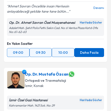
Ahmet Savran Öncelikle insan Herkesin
Devamı
anlayabileceği şekilde tane tane bütün...
Kişisel verilerimin işlenmesine ilişkin
Aydınlatma
Metni
'ni okudum ve kişisel verilerimin belirtilen
Op. Dr. Ahmet Savran Özel Muayenehanesi
Haritada Göster
kapsamda işlenmesini kabul ediyorum.
Adalet Mah. Şehit Polis Fethi Sekin Cad. No: 6 Ventus Plaza Kat:6 Ofis
No: 61-62-63
Takvim Talebini Gönder
En Yakın Saatler
09:00
09:30
10:00
Daha Fazla
Op. Dr. Mustafa Özcan
Ortopedi ve Travmatoloji
İzmir
, Konak
İzmir Özel Gazi Hastanesi
Haritada Göster
Kahramanlar Mah. 1421 Sok. No: 29