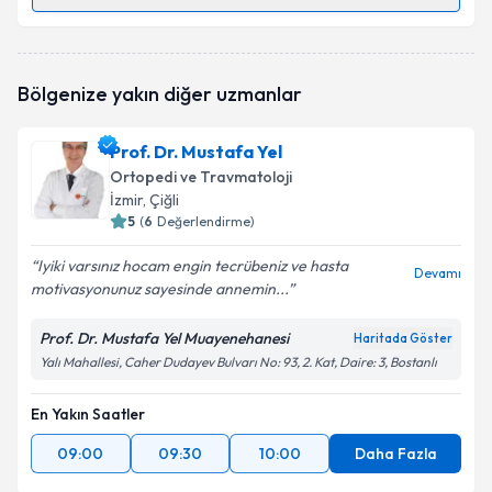
Randevu Takvimi Talebi
Op. Dr. Baran Şen
için randevu takvimi talebi
Bölgenize yakın diğer uzmanlar
oluşturun. Size bu uzmandan randevu almanız için bir
takvim hazırlandığında e-posta ile bilgilendireceğiz.
Prof. Dr. Mustafa Yel
E-posta Adresiniz
Ortopedi ve Travmatoloji
İzmir
, Çiğli
5
(
6
Değerlendirme)
Iyiki varsınız hocam engin tecrübeniz ve hasta
Kişisel verilerimin işlenmesine ilişkin
Aydınlatma
Devamı
motivasyonunuz sayesinde annemin...
Metni
'ni okudum ve kişisel verilerimin belirtilen
kapsamda işlenmesini kabul ediyorum.
Prof. Dr. Mustafa Yel Muayenehanesi
Haritada Göster
Yalı Mahallesi, Caher Dudayev Bulvarı No: 93, 2. Kat, Daire: 3, Bostanlı
Takvim Talebini Gönder
En Yakın Saatler
09:00
09:30
10:00
Daha Fazla