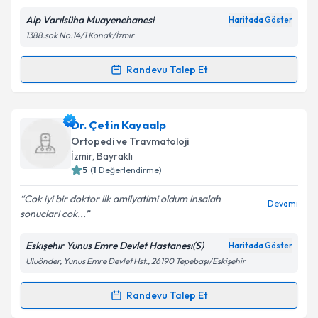
Alp Varılsüha Muayenehanesi
Haritada Göster
Kişisel verilerimin işlenmesine ilişkin
Aydınlatma
1388.sok No:14/1 Konak/İzmir
Metni
'ni okudum ve kişisel verilerimin belirtilen
kapsamda işlenmesini kabul ediyorum.
Randevu Talep Et
Randevu Takvimi Talebi
Takvim Talebini Gönder
Op. Dr. Alp Varılsüha
için randevu takvimi talebi
Dr. Çetin Kayaalp
oluşturun. Size bu uzmandan randevu almanız için bir
Ortopedi ve Travmatoloji
takvim hazırlandığında e-posta ile bilgilendireceğiz.
İzmir
, Bayraklı
5
(
1
Değerlendirme)
E-posta Adresiniz
Cok iyi bir doktor ilk amilyatimi oldum insalah
Devamı
sonuclari cok...
Eskışehır Yunus Emre Devlet Hastanesı(S)
Haritada Göster
Kişisel verilerimin işlenmesine ilişkin
Aydınlatma
Uluönder, Yunus Emre Devlet Hst., 26190 Tepebaşı/Eskişehir
Metni
'ni okudum ve kişisel verilerimin belirtilen
kapsamda işlenmesini kabul ediyorum.
Randevu Talep Et
Randevu Takvimi Talebi