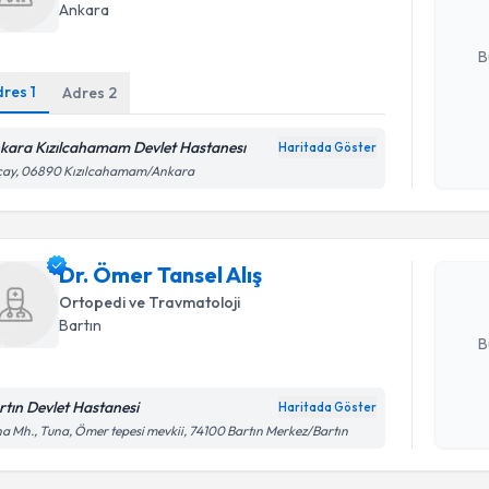
Ankara
E-posta Ad
B
dres
1
Adres
2
Kişisel
kara Kızılcahamam Devlet Hastanesı
Haritada Göster
Randevu T
okudum
çay, 06890 Kızılcahamam/Ankara
işlenm
Dr. Ömer T
bu uzmandan
Dr. Ömer Tansel Alış
posta ile bi
Ortopedi ve Travmatoloji
E-posta Ad
Bartın
B
rtın Devlet Hastanesi
Haritada Göster
Kişisel
a Mh., Tuna, Ömer tepesi mevkii, 74100 Bartın Merkez/Bartın
okudum
Randevu T
işlenm