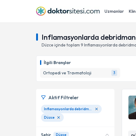
Uzmanlar
Klin
Inflamasyonlarda debridman
Düzce
içinde toplam
9
Inflamasyonlarda debridm
İlgili Branşlar
Ortopedi ve Travmatoloji
3
Aktif Filtreler
Inflamasyonlarda debridman
Düzce
Şehir
Düzce