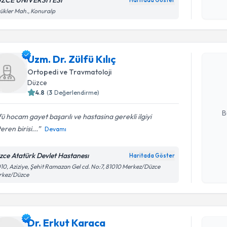
ZCE ÜNİVERSİTESİ
Haritada Göster
Kişisel
ükler Mah., Konuralp
okudum
Randevu T
işlenm
Uzm. Dr. Zülfü Kılıç
Uzm. Dr. Z
bu uzmandan
Ortopedi ve Travmatoloji
posta ile bi
Düzce
4.8
(
3
Değerlendirme)
E-posta Ad
B
fü hocam gayet başarılı ve hastasina gerekli ilgiyi
eren birisi...
Devamı
Kişisel
zce Atatürk Devlet Hastanesı
Haritada Göster
okudum
10, Aziziye, Şehit Ramazan Gel cd. No:7, 81010 Merkez/Düzce
işlenm
rkez/Düzce
Randevu T
Dr. Erkut Karaca
Dr. Erkut