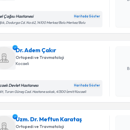
el Çağsu Hastanesi
Haritada Göster
Randevu T
Kişisel
lık, Dodurga Cd. No:62, 14100 Merkez/Bolu Merkez/Bolu
okudum
işlenm
Dr. Adem 
uzmandan ra
Dr. Adem Çakır
posta ile bi
Ortopedi ve Travmatoloji
E-posta Ad
Kocaeli
B
caelı Devlet Hastanesı
Haritada Göster
Kişisel
it, Turan Güneş Cad. Hastane sokak, 41300 İzmit/Kocaeli
Randevu T
okudum
işlenm
Uzm. Dr. 
Uzm. Dr. Meftun Karataş
Size bu uzm
hazırlandığ
Ortopedi ve Travmatoloji