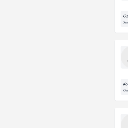
Öz
Sağ
Ko
Ced