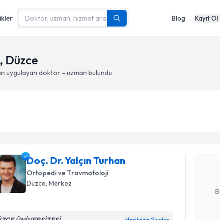
ikler
Blog
Kayıt Ol
, Düzce
an
uygulayan doktor - uzman bulundu
Randevu T
Doç. Dr. Y
Size bu uzm
Doç. Dr. Yalçın Turhan
hazırlandığ
Ortopedi ve Travmatoloji
E-posta Ad
Düzce
, Merkez
B