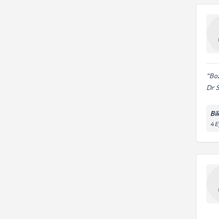
Bo
Dr S
Bi
4 E