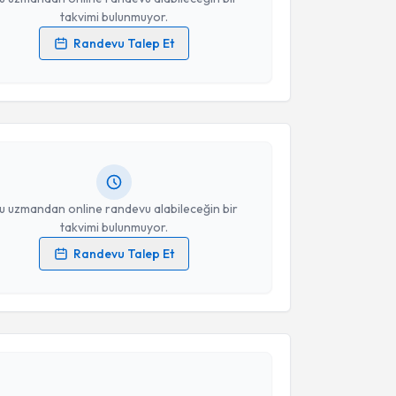
takvimi bulunmuyor.
Randevu Talep Et
akvimi Talebi
 verilerimin işlenmesine ilişkin
Aydınlatma Metni
'ni
 ve kişisel verilerimin belirtilen kapsamda
esini kabul ediyorum.
Çakır
için randevu takvimi talebi oluşturun. Size bu
ndevu almanız için bir takvim hazırlandığında e-
lgilendireceğiz.
Takvim Talebini Gönder
resiniz
u uzmandan online randevu alabileceğin bir
takvimi bulunmuyor.
Randevu Talep Et
 verilerimin işlenmesine ilişkin
Aydınlatma Metni
'ni
akvimi Talebi
 ve kişisel verilerimin belirtilen kapsamda
esini kabul ediyorum.
Meftun Karataş
için randevu takvimi talebi oluşturun.
Takvim Talebini Gönder
andan randevu almanız için bir takvim
ında e-posta ile bilgilendireceğiz.