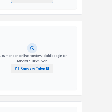
 verilerimin işlenmesine ilişkin
Aydınlatma Metni
'ni
 ve kişisel verilerimin belirtilen kapsamda
akvimi Talebi
esini kabul ediyorum.
Takvim Talebini Gönder
ülfü Kılıç
için randevu takvimi talebi oluşturun. Size
 randevu almanız için bir takvim hazırlandığında e-
lgilendireceğiz.
resiniz
u uzmandan online randevu alabileceğin bir
takvimi bulunmuyor.
Randevu Talep Et
 verilerimin işlenmesine ilişkin
Aydınlatma Metni
'ni
 ve kişisel verilerimin belirtilen kapsamda
esini kabul ediyorum.
akvimi Talebi
Takvim Talebini Gönder
 Karaca
için randevu takvimi talebi oluşturun. Size bu