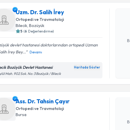
Uzm. Dr. S
Uzm. Dr. Salih İrey
bu uzmandan
Ortopedi ve Travmatoloji
posta ile bi
Bilecik
, Bozüyük
5
(
6
Değerlendirme)
E-posta Ad
B
züyük devlet hastanesi doktorlarından ortopedi Uzman
alih İrey Bey...
Devamı
Kişisel
okudum
lecik Bozüyük Devlet Hastanesi
Haritada Göster
Randevu T
işlenm
ylül Mah. 902 Sok. No: 3 Bozüyük / Bilecik
Ass. Dr. T
bu uzmandan
Ass. Dr. Tahsin Çayır
posta ile bi
Ortopedi ve Travmatoloji
E-posta Ad
Bursa
B