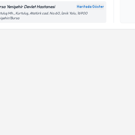
rsa Yenişehir Devlet Hastanesi
Haritada Göster
Kişisel
tuluş Mh., Kurtuluş, Atatürk cad. No:60, İznik Yolu, 16900
işehir/Bursa
okudum
işlenm