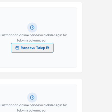
alih İrey
için randevu takvimi talebi oluşturun. Size
Takvim Talebini Gönder
 randevu almanız için bir takvim hazırlandığında e-
lgilendireceğiz.
resiniz
u uzmandan online randevu alabileceğin bir
takvimi bulunmuyor.
Randevu Talep Et
 verilerimin işlenmesine ilişkin
Aydınlatma Metni
'ni
 ve kişisel verilerimin belirtilen kapsamda
akvimi Talebi
esini kabul ediyorum.
Takvim Talebini Gönder
ahsin Çayır
için randevu takvimi talebi oluşturun. Size
 randevu almanız için bir takvim hazırlandığında e-
lgilendireceğiz.
resiniz
u uzmandan online randevu alabileceğin bir
takvimi bulunmuyor.