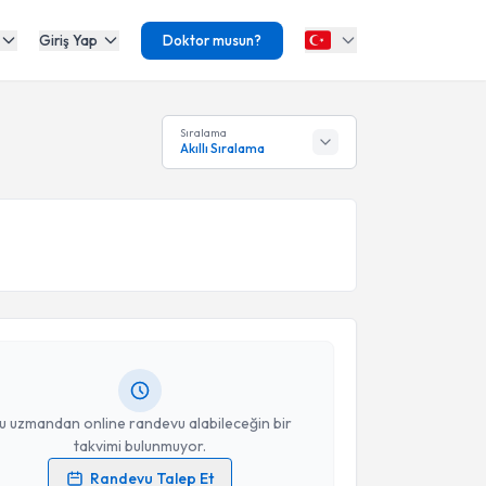
Giriş Yap
Doktor musun?
Sıralama
Akıllı Sıralama
akvimi Talebi
alçın Turhan
için randevu takvimi talebi oluşturun.
andan randevu almanız için bir takvim
ında e-posta ile bilgilendireceğiz.
resiniz
u uzmandan online randevu alabileceğin bir
takvimi bulunmuyor.
Randevu Talep Et