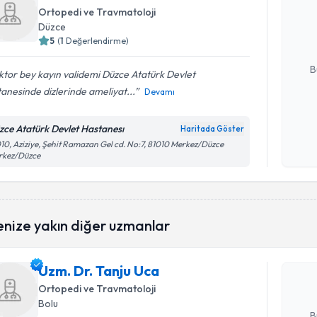
uzmandan ra
Ortopedi ve Travmatoloji
posta ile bi
Düzce
5
(
1
Değerlendirme)
E-posta Ad
B
tor bey kayın validemi Düzce Atatürk Devlet
anesinde dizlerinde ameliyat...
Devamı
Kişisel
zce Atatürk Devlet Hastanesı
Haritada Göster
okudum
10, Aziziye, Şehit Ramazan Gel cd. No:7, 81010 Merkez/Düzce
işlenm
rkez/Düzce
Randevu T
enize yakın diğer uzmanlar
Uzm. Dr. 
bu uzmandan
Uzm. Dr. Tanju Uca
posta ile bi
Ortopedi ve Travmatoloji
E-posta Ad
Bolu
B