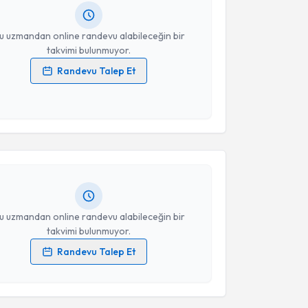
resiniz
u uzmandan online randevu alabileceğin bir
takvimi bulunmuyor.
Randevu Talep Et
 verilerimin işlenmesine ilişkin
Aydınlatma Metni
'ni
akvimi Talebi
 ve kişisel verilerimin belirtilen kapsamda
esini kabul ediyorum.
ansel Alış
için randevu takvimi talebi oluşturun. Size
Takvim Talebini Gönder
 randevu almanız için bir takvim hazırlandığında e-
lgilendireceğiz.
resiniz
u uzmandan online randevu alabileceğin bir
takvimi bulunmuyor.
Randevu Talep Et
 verilerimin işlenmesine ilişkin
Aydınlatma Metni
'ni
 ve kişisel verilerimin belirtilen kapsamda
akvimi Talebi
esini kabul ediyorum.