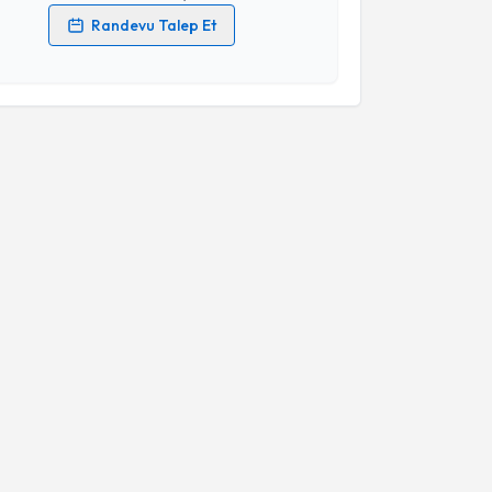
Randevu Talep Et
 verilerimin işlenmesine ilişkin
Aydınlatma Metni
'ni
 ve kişisel verilerimin belirtilen kapsamda
esini kabul ediyorum.
Takvim Talebini Gönder