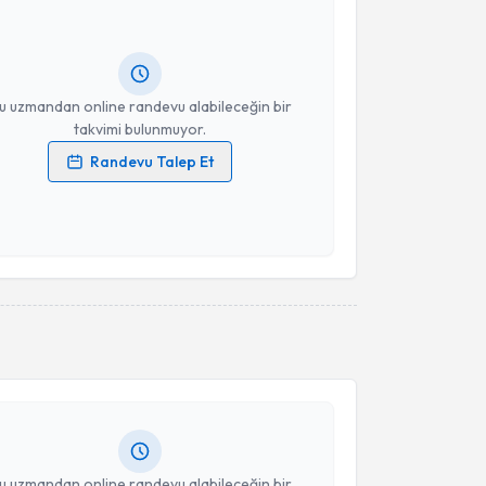
ndevu almanız için bir takvim hazırlandığında e-
lgilendireceğiz.
resiniz
u uzmandan online randevu alabileceğin bir
takvimi bulunmuyor.
Randevu Talep Et
 verilerimin işlenmesine ilişkin
Aydınlatma Metni
'ni
 ve kişisel verilerimin belirtilen kapsamda
esini kabul ediyorum.
Takvim Talebini Gönder
akvimi Talebi
Tanju Uca
için randevu takvimi talebi oluşturun. Size
 randevu almanız için bir takvim hazırlandığında e-
lgilendireceğiz.
resiniz
u uzmandan online randevu alabileceğin bir