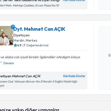
t. Servet Tekin Beslenme ve Diyet Kliniği
Haritada Göster
Kişisel
Mart Mah. Mehtap Caddesi, Ercan Plaza No:10
okudum
Randevu T
işlenm
Dyt. Mehmet Can AÇIK
Dyt. Mehm
Size bu uzm
Diyetisyen
hazırlandığ
Mardin
, Merkez
4.9
(
7
Değerlendirme)
E-posta Ad
B
i ve alaka cok iyiydi birebir ilgilendiler istedigim kiloya
.
Devamı
Kişisel
yetisyen Mehmet Can AÇIK
Haritada Göster
okudum
iozan Cad. Valiozan Bulvarı No:3 Mardin İl Sağlık Müdürlüğü
işlenm
şısı
enize yakın diğer uzmanlar