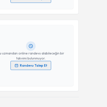
 verilerimin işlenmesine ilişkin
Aydınlatma Metni
'ni
 ve kişisel verilerimin belirtilen kapsamda
akvimi Talebi
esini kabul ediyorum.
Takvim Talebini Gönder
et Can AÇIK
için randevu takvimi talebi oluşturun.
andan randevu almanız için bir takvim
ında e-posta ile bilgilendireceğiz.
resiniz
u uzmandan online randevu alabileceğin bir
takvimi bulunmuyor.
Randevu Talep Et
 verilerimin işlenmesine ilişkin
Aydınlatma Metni
'ni
 ve kişisel verilerimin belirtilen kapsamda
esini kabul ediyorum.
Takvim Talebini Gönder