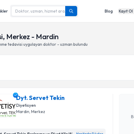
ikler
Blog
Kayıt Ol
si, Merkez - Mardin
enme tedavisi
uygulayan doktor - uzman bulundu
Randevu T
Dyt. Serve
uzmandan ra
Dyt. Servet Tekin
posta ile bi
Diyetisyen
E-posta Ad
Mardin
, Merkez
B