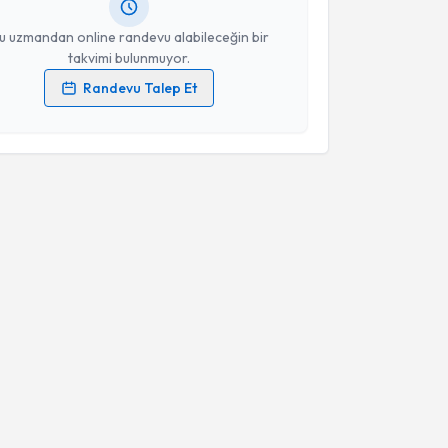
resiniz
u uzmandan online randevu alabileceğin bir
takvimi bulunmuyor.
Randevu Talep Et
 verilerimin işlenmesine ilişkin
Aydınlatma Metni
'ni
 ve kişisel verilerimin belirtilen kapsamda
esini kabul ediyorum.
Takvim Talebini Gönder