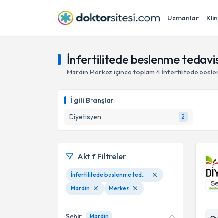
Uzmanlar
Klin
İnfertilitede beslenme tedavi
Mardin
Merkez
içinde toplam
4
İnfertilitede besl
İlgili Branşlar
Diyetisyen
2
Aktif Filtreler
İnfertilitede beslenme tedavisi
Mardin
Merkez
Şehir
Mardin