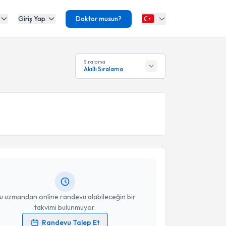
Giriş Yap
Doktor musun?
Sıralama
Akıllı Sıralama
akvimi Talebi
t Tekin
için randevu takvimi talebi oluşturun. Size bu
ndevu almanız için bir takvim hazırlandığında e-
lgilendireceğiz.
resiniz
u uzmandan online randevu alabileceğin bir
takvimi bulunmuyor.
Randevu Talep Et