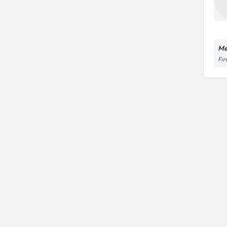
Me
Fır