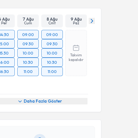
6 Ağu
7 Ağu
8 Ağu
9 Ağu
Per
Cum
Cmt
Paz
14:30
09:00
09:00
15:00
09:30
09:30
15:30
10:00
10:00
Takvim
kapalıdır
16:00
10:30
10:30
16:30
11:00
11:00
akvimi Talebi
Daha Fazla Göster
 Uğurcan Başhan
için randevu takvimi talebi
Size bu uzmandan randevu almanız için bir takvim
ında e-posta ile bilgilendireceğiz.