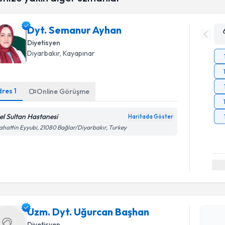
Dyt. Semanur Ayhan
Diyetisyen
Diyarbakır
, Kayapınar
dres
1
Online Görüşme
el Sultan Hastanesi
Haritada Göster
ahattin Eyyubi, 21080 Bağlar/Diyarbakır, Turkey
Randevu T
Uzm. Dyt.
oluşturun. 
Uzm. Dyt. Uğurcan Başhan
hazırlandığ
Diyetisyen