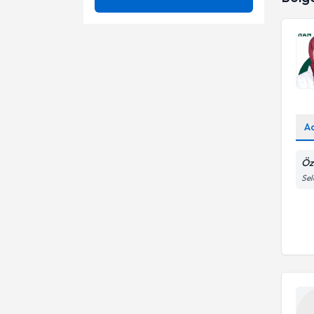
Alkali Diyet
Ünvan
Anoreksiye ve blumia
hastalarında beslenme
Aralıklı Oruç Diyeti
Aromaterapi
LEFKE AVRUPA UNIVERSITESI
Aşırı Kilo Alımı
Bariatrik diyetisyen
Dyt.
Bağırsak Enfeksiyonu
Besin alerjisi takibi
A
Bariatrik Diyetisyen
Besin intolerans testi
Öz
Bebek Beslenmesi
Beslenme durumu
Sel
değerlendirilmesi
Besin Hazırlama Ve Pişirme
Beslenme planı
Teknikleri
Besinler Hakkında Herşey
Beslenme Takibi
Besinlerin Saklanma Koşulları
Çocuk Beslenmesi
Çocuk ve ergenlerde kilo
kontrolü