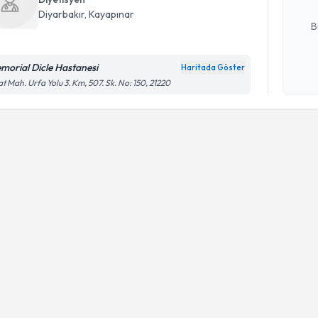
E-posta Ad
Diyarbakır
, Kayapınar
B
morial Dicle Hastanesi
Haritada Göster
Kişisel
at Mah. Urfa Yolu 3. Km, 507. Sk. No: 150, 21220
okudum
işlenm