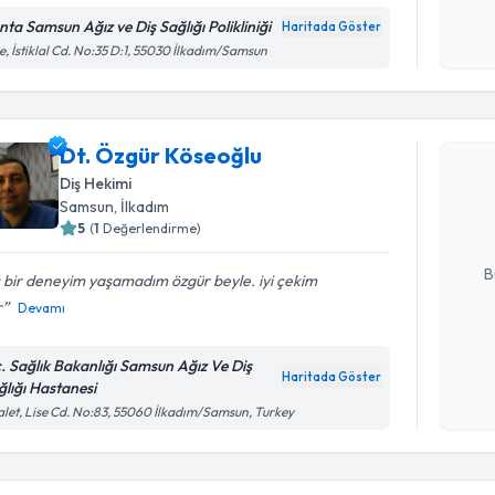
Kişisel
okudum
nta Samsun Ağız ve Diş Sağlığı Polikliniği
Haritada Göster
işlenm
e, İstiklal Cd. No:35 D:1, 55030 İlkadım/Samsun
Randevu T
Dt. Özgür Köseoğlu
Dt. Özgür
bu uzmandan
Diş Hekimi
posta ile bi
Samsun
, İlkadım
5
(
1
Değerlendirme)
E-posta Ad
B
 bir deneyim yaşamadım özgür beyle. iyi çekim
r
Devamı
Kişisel
c. Sağlık Bakanlığı Samsun Ağız Ve Diş
okudum
Haritada Göster
ğlığı Hastanesi
işlenm
let, Lise Cd. No:83, 55060 İlkadım/Samsun, Turkey
Randevu T