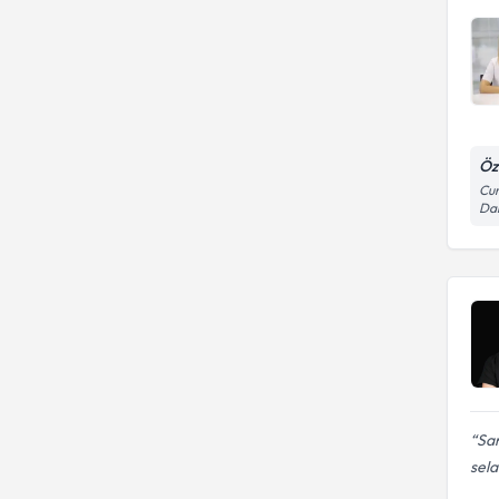
Öz
Cum
Dai
Sam
sela