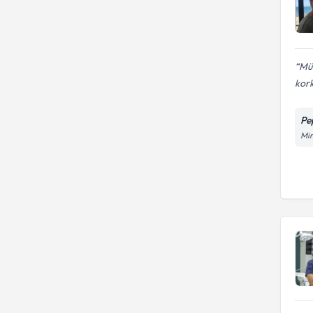
Müm
kork
Pe
Mim