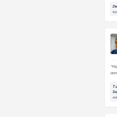
De
Kal
Hiç
ypy
T.
Sa
Ada