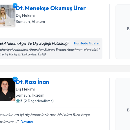
oluşturun. 
Dt. Menekşe Okumuş Ürer
hazırlandığ
Diş Hekimi
E-posta Ad
Samsun
, Atakum
B
el Atakum Ağız Ve Diş Sağlığı Polikliniği
Haritada Göster
Kişisel
huriyet Mahallesi Alparslan Bulvarı Erman Apartmanı No:6 Kat:1
re:4 (Türkiş Et Lokantası Üstü)
okudum
Randevu T
işlenm
Dt. Rıza İ
Dt. Rıza İnan
uzmandan ra
Diş Hekimi
posta ile bi
Samsun
, İlkadım
5
(
2
Değerlendirme)
E-posta Ad
B
sun'un en iyi diş hekimlerinden biri olan Rıza beye
mlarımı...
Devamı