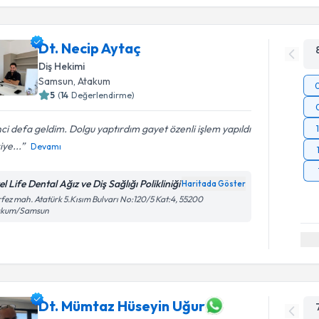
Dt. Necip Aytaç
Diş Hekimi
Samsun
, Atakum
5
(
14
Değerlendirme)
nci defa geldim. Dolgu yaptırdım gayet özenli işlem yapıldı
iye...
Devamı
l Life Dental Ağız ve Diş Sağlığı Polikliniği
Haritada Göster
fez mah. Atatürk 5.Kısım Bulvarı No:120/5 Kat:4, 55200
akum/Samsun
Dt. Mümtaz Hüseyin Uğur