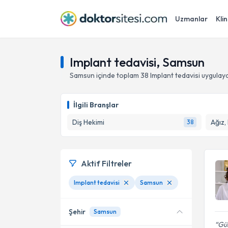
Uzmanlar
Klin
Implant tedavisi, Samsun
Samsun
içinde toplam
38
Implant tedavisi
uygulaya
İlgili Branşlar
Diş Hekimi
Ağız,
38
Aktif Filtreler
Implant tedavisi
Samsun
Şehir
Samsun
Gül