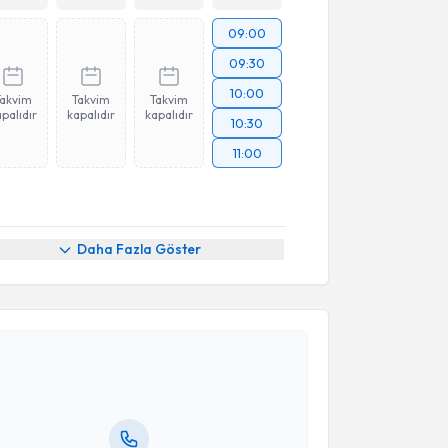
09:00
09:30
10:00
Takvim
Takvim
Takvim
palıdır
kapalıdır
kapalıdır
10:30
11:00
Daha Fazla Göster
akvimi Talebi
Emre Harbalioğlu
için randevu takvimi talebi
Size bu uzmandan randevu almanız için bir takvim
ında e-posta ile bilgilendireceğiz.
resiniz