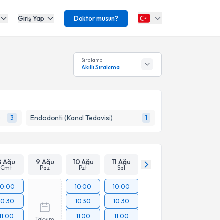
Giriş Yap
Doktor musun?
Sıralama
Akıllı Sıralama
)
Endodonti (Kanal Tedavisi)
3
1
8 Ağu
9 Ağu
10 Ağu
11 Ağu
Cmt
Paz
Pzt
Sal
10:00
10:00
10:00
10:30
10:30
10:30
11:00
11:00
11:00
Takvim