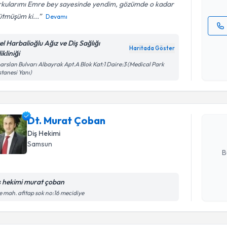
rkularımı Emre bey sayesinde yendim, gözümde o kadar
tmüşüm ki...
Devamı
Kişisel
el Harbalioğlu Ağız ve Diş Sağlığı
Haritada Göster
okudum
ikliniği
işlenm
Randevu T
arslan Bulvarı Albayrak Apt.A Blok Kat:1 Daire:3 (Medical Park
tanesi Yanı)
Dt. Murat
uzmandan ra
Dt. Murat Çoban
posta ile bi
Diş Hekimi
E-posta Ad
Samsun
B
ş hekimi murat çoban
Randevu T
Kişisel
e mah. afitap sok no:16 mecidiye
okudum
işlenm
Dt. Menek