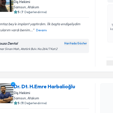
Diş Hekimi
Samsun
, Atakum
5
(
7
Değerlendirme)
taz bey’e implant yaptırdım. İlk başta endişeliydim
ka
ularım vardı benim...
Devamı
puza Dental
Haritada Göster
ar Sinan Mah, Atatürk Bulv. No:264/7 Kat:2
Randevu T
Dr. Dt. H.Emre Harbalioğlu
Dr. Dt. H.
Diş Hekimi
oluşturun. 
Samsun
, Atakum
hazırlandığ
5
(
11
Değerlendirme)
E-posta Ad