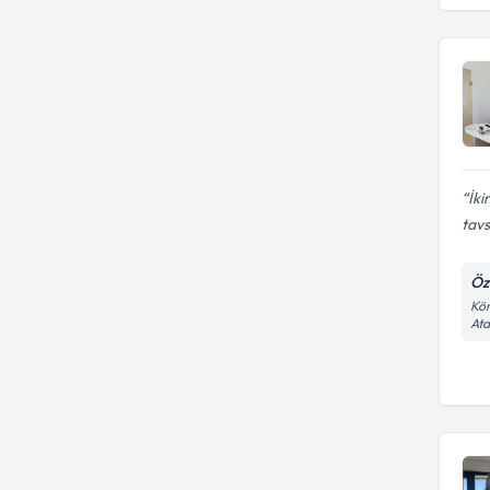
ÜNİVERSİTESİ
İki
tavs
Öze
Kör
At