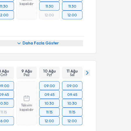
kapalıdır
11:30
11:30
11:30
12:00
12:00
12:00
Daha Fazla Göster
8 Ağu
9 Ağu
10 Ağu
11 Ağu
Cmt
Paz
Pzt
Sal
09:00
09:00
09:00
09:45
09:45
09:45
10:30
10:30
10:30
Takvim
kapalıdır
11:15
11:15
11:15
16:00
12:00
12:00