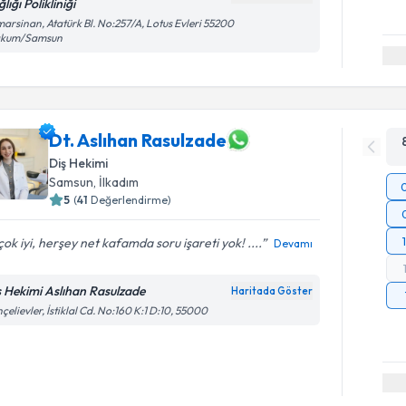
lığı Polikliniği
arsinan, Atatürk Bl. No:257/A, Lotus Evleri 55200
akum/Samsun
Dt. Aslıhan Rasulzade
Diş Hekimi
Samsun
, İlkadım
5
(
41
Değerlendirme)
 çok iyi, herşey net kafamda soru işareti yok! ....
Devamı
ş Hekimi Aslıhan Rasulzade
Haritada Göster
çelievler, İstiklal Cd. No:160 K:1 D:10, 55000