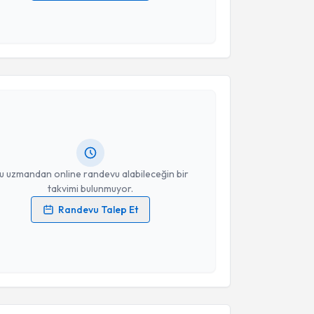
 verilerimin işlenmesine ilişkin
Aydınlatma Metni
'ni
 ve kişisel verilerimin belirtilen kapsamda
esini kabul ediyorum.
akvimi Talebi
Takvim Talebini Gönder
 Köseoğlu
için randevu takvimi talebi oluşturun. Size
 randevu almanız için bir takvim hazırlandığında e-
lgilendireceğiz.
resiniz
u uzmandan online randevu alabileceğin bir
takvimi bulunmuyor.
Randevu Talep Et
 verilerimin işlenmesine ilişkin
Aydınlatma Metni
'ni
 ve kişisel verilerimin belirtilen kapsamda
esini kabul ediyorum.
akvimi Talebi
Takvim Talebini Gönder