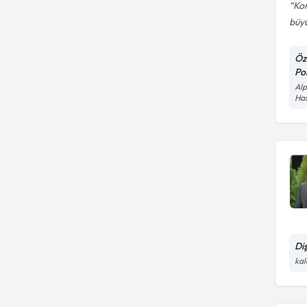
Ko
büyü
Öz
Pol
Alp
Has
Di
kal