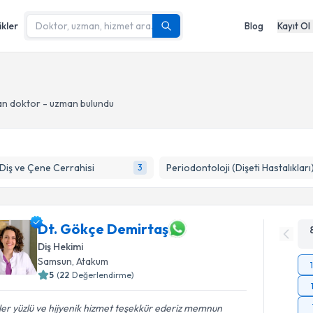
ikler
Blog
Kayıt Ol
n doktor - uzman bulundu
 Diş ve Çene Cerrahisi
Periodontoloji (Dişeti Hastalıkları
3
Dt. Gökçe Demirtaş
Diş Hekimi
Samsun
, Atakum
5
(
22
Değerlendirme)
er yüzlü ve hijyenik hizmet teşekkür ederiz memnun