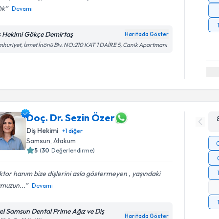
ık
Devamı
ş Hekimi Gökçe Demirtaş
Haritada Göster
huriyet, İsmet İnönü Blv. NO:210 KAT 1 DAİRE 5, Canik Apartmanı
Doç. Dr. Sezin Özer
Diş Hekimi
+
1
diğer
Samsun
, Atakum
5
(
30
Değerlendirme)
tor hanım bize dişlerini asla göstermeyen , yaşındaki
umuzun...
Devamı
el Samsun Dental Prime Ağız ve Diş
Haritada Göster