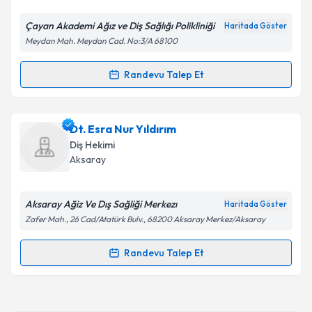
E-posta Adresiniz
Çayan Akademi Ağız ve Diş Sağlığı Polikliniği
Haritada Göster
Meydan Mah. Meydan Cad. No:3/A 68100
Kişisel verilerimin işlenmesine ilişkin
Aydınlatma
Randevu Talep Et
Randevu Takvimi Talebi
Metni
'ni okudum ve kişisel verilerimin belirtilen
kapsamda işlenmesini kabul ediyorum.
Uzm. Dt. Hakan Dinç
için randevu takvimi talebi
Dt. Esra Nur Yıldırım
oluşturun. Size bu uzmandan randevu almanız için bir
Takvim Talebini Gönder
Diş Hekimi
takvim hazırlandığında e-posta ile bilgilendireceğiz.
Aksaray
E-posta Adresiniz
Aksaray Ağiz Ve Dış Sağliği Merkezı
Haritada Göster
Zafer Mah., 26 Cad/Atatürk Bulv., 68200 Aksaray Merkez/Aksaray
Kişisel verilerimin işlenmesine ilişkin
Aydınlatma
Randevu Talep Et
Randevu Takvimi Talebi
Metni
'ni okudum ve kişisel verilerimin belirtilen
kapsamda işlenmesini kabul ediyorum.
Dt. Esra Nur Yıldırım
için randevu takvimi talebi