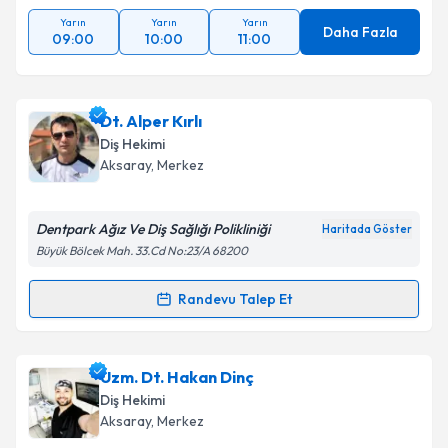
Yarın
Yarın
Yarın
Daha Fazla
09:00
10:00
11:00
Dt. Alper Kırlı
Diş Hekimi
Aksaray
, Merkez
Dentpark Ağız Ve Diş Sağlığı Polikliniği
Haritada Göster
Büyük Bölcek Mah. 33.Cd No:23/A 68200
Randevu Talep Et
Randevu Takvimi Talebi
Dt. Alper Kırlı
için randevu takvimi talebi oluşturun.
Uzm. Dt. Hakan Dinç
Size bu uzmandan randevu almanız için bir takvim
Diş Hekimi
hazırlandığında e-posta ile bilgilendireceğiz.
Aksaray
, Merkez