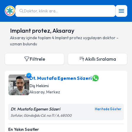
Doktor, klinik ara...
Implant protez, Aksaray
Aksaray
içinde toplam
4
Implant protez
uygulayan doktor -
uzman bulundu
Filtrele
Akıllı Sıralama
Dt. Mustafa Egemen Sözeri
Diş Hekimi
Aksaray
, Merkez
Dt. Mustafa Egemen Sözeri
Haritada Göster
Sofular, Gündoğdu Cd. no:11 / A, 68000
En Yakın Saatler