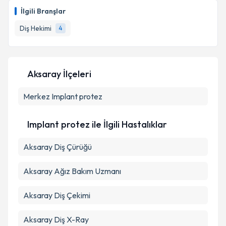
oluşturun. Size bu uzmandan randevu almanız için bir
Takvim Talebini Gönder
İlgili Branşlar
takvim hazırlandığında e-posta ile bilgilendireceğiz.
Diş Hekimi
4
E-posta Adresiniz
Aksaray İlçeleri
Kişisel verilerimin işlenmesine ilişkin
Aydınlatma
Merkez
Metni
Implant protez
'ni okudum ve kişisel verilerimin belirtilen
kapsamda işlenmesini kabul ediyorum.
Implant protez ile İlgili Hastalıklar
Takvim Talebini Gönder
Aksaray Diş Çürüğü
Aksaray Ağız Bakım Uzmanı
Aksaray Diş Çekimi
Aksaray Diş X-Ray