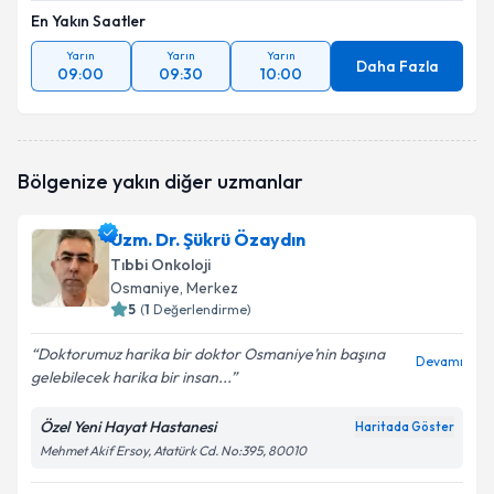
En Yakın Saatler
Yarın
Yarın
Yarın
Daha Fazla
09:00
09:30
10:00
Bölgenize yakın diğer uzmanlar
Uzm. Dr. Şükrü Özaydın
Tıbbi Onkoloji
Osmaniye
, Merkez
5
(
1
Değerlendirme)
Doktorumuz harika bir doktor Osmaniye’nin başına
Devamı
gelebilecek harika bir insan...
Özel Yeni Hayat Hastanesi
Haritada Göster
Mehmet Akif Ersoy, Atatürk Cd. No:395, 80010