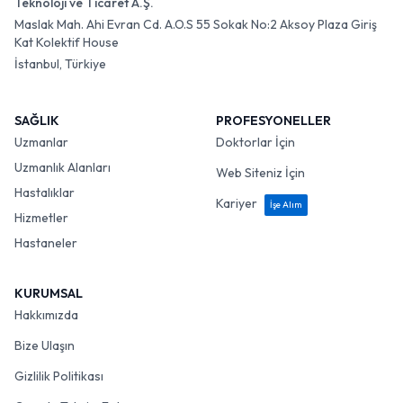
Teknoloji ve Ticaret A.Ş.
Maslak Mah. Ahi Evran Cd. A.O.S 55 Sokak No:2 Aksoy Plaza Giriş
Kat Kolektif House
İstanbul, Türkiye
SAĞLIK
PROFESYONELLER
Uzmanlar
Doktorlar İçin
Uzmanlık Alanları
Web Siteniz İçin
Hastalıklar
Kariyer
İşe Alım
Hizmetler
Hastaneler
KURUMSAL
Hakkımızda
Bize Ulaşın
Gizlilik Politikası