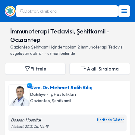
Doktor, klinik ara...
İmmunoterapi Tedavisi, Şehitkamil -
Gaziantep
Gaziantep
Şehitkamil
içinde toplam
2
İmmunoterapi Tedavisi
uygulayan doktor - uzman bulundu
Filtrele
Akıllı Sıralama
Uzm. Dr. Mehmet Salih Kılıç
Dahiliye - İç Hastalıkları
Gaziantep
, Şehitkamil
Bossan Hospital
Haritada Göster
Atakent, 2015. Cd. No:13