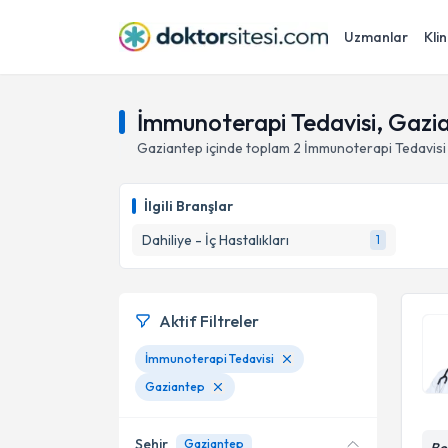
Uzmanlar
Klin
İmmunoterapi Tedavisi, Gazi
Gaziantep
içinde toplam
2
İmmunoterapi Tedavisi
İlgili Branşlar
Dahiliye - İç Hastalıkları
1
Aktif Filtreler
İmmunoterapi Tedavisi
Gaziantep
Şehir
Gaziantep