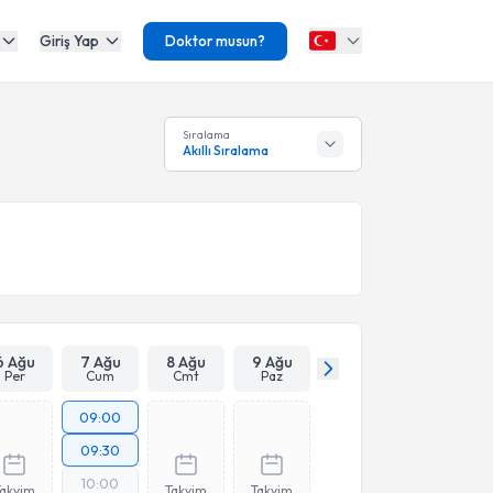
Giriş Yap
Doktor musun?
Sıralama
Akıllı Sıralama
6 Ağu
7 Ağu
8 Ağu
9 Ağu
Per
Cum
Cmt
Paz
09:00
09:30
10:00
Takvim
Takvim
Takvim