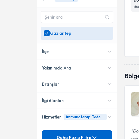
Bo
Ata
Gaziantep
İlçe
Yakınımda Ara
Bölg
Branşlar
Konumuma yakın uzmanları
Şehitkamil
göster
İlgi Alanları
Hizmetler
İmmunoterapi Tedavisi
Dahiliye - İç Hastalıkları
Do
Mezuniyet
Kapsamlı Yaşlılık
Daha Fazla Filtre
gele