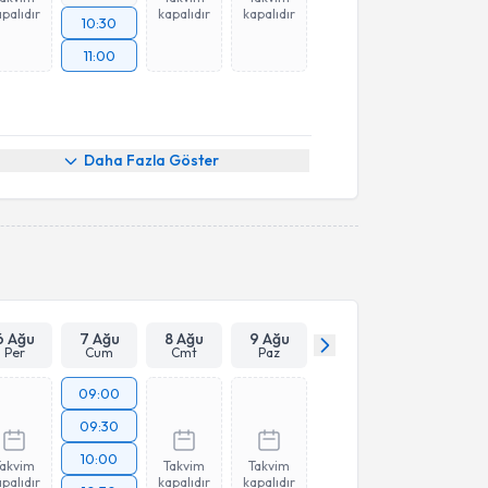
palıdır
kapalıdır
kapalıdır
10:30
11:00
Daha Fazla Göster
6 Ağu
7 Ağu
8 Ağu
9 Ağu
Per
Cum
Cmt
Paz
09:00
09:30
10:00
Takvim
Takvim
Takvim
palıdır
kapalıdır
kapalıdır