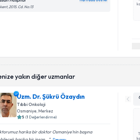
ssan Hospital
Haritada Göster
ka
kent, 2015. Cd. No:13
enize yakın diğer uzmanlar
Uzm. Dr. Şükrü Özaydın
Tıbbi Onkoloji
Osmaniye
, Merkez
5
(
1
Değerlendirme)
ktorumuz harika bir doktor Osmaniye’nin başına
ka
bilecek harika bir insan...
Devamı