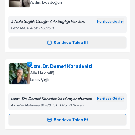
takvim hazırlandığında e-posta ile bilgilendireceğiz.
Aydın
, Bozdoğan
E-posta Adresiniz
3 Nolu Sağlık Ocağı- Aile Sağlığı Merkezi
Haritada Göster
Fatih Mh. 1114. Sk. Pk:09020
Kişisel verilerimin işlenmesine ilişkin
Aydınlatma
Randevu Talep Et
Randevu Takvimi Talebi
Metni
'ni okudum ve kişisel verilerimin belirtilen
kapsamda işlenmesini kabul ediyorum.
Uzm. Dr. Özgür Şakir Beller
için randevu takvimi
Uzm. Dr. Demet Karadenizli
talebi oluşturun. Size bu uzmandan randevu almanız
Takvim Talebini Gönder
Aile Hekimliği
için bir takvim hazırlandığında e-posta ile
İzmir
, Çiğli
bilgilendireceğiz.
E-posta Adresiniz
Uzm. Dr. Demet Karadenizli Muayenehanesi
Haritada Göster
Ataşehir Mahallesi 8211/8 Sokak No: 23 Daire: 1
Randevu Talep Et
Randevu Takvimi Talebi
Kişisel verilerimin işlenmesine ilişkin
Aydınlatma
Metni
'ni okudum ve kişisel verilerimin belirtilen