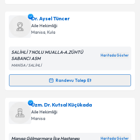
Dr. Aysel Tüncer
Aile Hekimliği
Manisa
, Kula
SALİHLİ 7 NOLU MUALLA-A.ZÜHTÜ
Haritada Göster
SABANCI ASM
MANİSA / SALİHLİ
Randevu Talep Et
Randevu Takvimi Talebi
Dr. Aysel Tüncer
için randevu takvimi talebi
Uzm. Dr. Kutsal Küçükada
oluşturun. Size bu uzmandan randevu almanız için bir
Aile Hekimliği
takvim hazırlandığında e-posta ile bilgilendireceğiz.
Manisa
E-posta Adresiniz
Manısa Gölmarmara İlçe Hastanesı
Haritada Göster