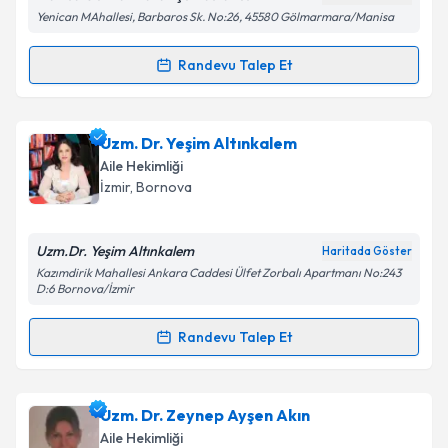
Yenican MAhallesi, Barbaros Sk. No:26, 45580 Gölmarmara/Manisa
Kişisel verilerimin işlenmesine ilişkin
Aydınlatma
Randevu Talep Et
Randevu Takvimi Talebi
Metni
'ni okudum ve kişisel verilerimin belirtilen
kapsamda işlenmesini kabul ediyorum.
Uzm. Dr. Kutsal Küçükada
için randevu takvimi talebi
Uzm. Dr. Yeşim Altınkalem
oluşturun. Size bu uzmandan randevu almanız için bir
Takvim Talebini Gönder
Aile Hekimliği
takvim hazırlandığında e-posta ile bilgilendireceğiz.
İzmir
, Bornova
E-posta Adresiniz
Uzm.Dr. Yeşim Altınkalem
Haritada Göster
Kazımdirik Mahallesi Ankara Caddesi Ülfet Zorbalı Apartmanı No:243
D:6 Bornova/İzmir
Kişisel verilerimin işlenmesine ilişkin
Aydınlatma
Randevu Talep Et
Metni
'ni okudum ve kişisel verilerimin belirtilen
Randevu Takvimi Talebi
kapsamda işlenmesini kabul ediyorum.
Uzm. Dr. Yeşim Altınkalem
için randevu takvimi
Uzm. Dr. Zeynep Ayşen Akın
Takvim Talebini Gönder
talebi oluşturun. Size bu uzmandan randevu almanız
Aile Hekimliği