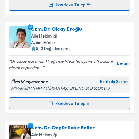
Randevu Talep Et
Randevu Takvimi Talebi
Kişisel verilerimin işlenmesine ilişkin
Aydınlatma
Metni
'ni okudum ve kişisel verilerimin belirtilen
kapsamda işlenmesini kabul ediyorum.
Prof. Dr. Zekeriya Aktürk
için randevu takvimi talebi
Uzm. Dr. Olcay Eroğlu
oluşturun. Size bu uzmandan randevu almanız için bir
Aile Hekimliği
takvim hazırlandığında e-posta ile bilgilendireceğiz.
Takvim Talebini Gönder
Aydın
, Efeler
5
(
2
Değerlendirme)
E-posta Adresiniz
Dr olcay hocamın kliniğinde Mezoterapi ve cilt bakımı
Devamı
işlemi yaptırdım...
Özel Muayenehane
Haritada Göster
Kişisel verilerimin işlenmesine ilişkin
Aydınlatma
MİMAR SİNAN MH. ALİ İHSAN PAŞA BVL. NO.24 D BLOK D.3
Metni
'ni okudum ve kişisel verilerimin belirtilen
kapsamda işlenmesini kabul ediyorum.
Randevu Talep Et
Randevu Takvimi Talebi
Takvim Talebini Gönder
Uzm. Dr. Olcay Eroğlu
için randevu takvimi talebi
Uzm. Dr. Özgür Şakir Beller
oluşturun. Size bu uzmandan randevu almanız için bir
Aile Hekimliği