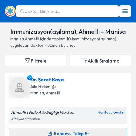
Doktor, klinik ara...
Immunizasyon(aşılama), Ahmetli - Manisa
Manisa
Ahmetli
içinde toplam
10
Immunizasyon(aşılama)
uygulayan doktor - uzman bulundu
Filtrele
Akıllı Sıralama
Dr. Şeref Kaya
Aile Hekimliği
Manisa
, Ahmetli
Ahmetli 1 Nolu Aile Sağlığı Merkezi
Haritada Göster
Altıeylül Mahallesi
Randevu Talep Et