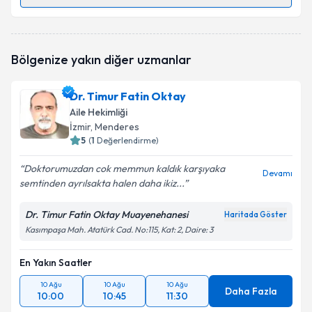
Randevu Takvimi Talebi
Dr. Şeref Kaya
için randevu takvimi talebi oluşturun.
Bölgenize yakın diğer uzmanlar
Size bu uzmandan randevu almanız için bir takvim
hazırlandığında e-posta ile bilgilendireceğiz.
Dr. Timur Fatin Oktay
E-posta Adresiniz
Aile Hekimliği
İzmir
, Menderes
5
(
1
Değerlendirme)
Doktorumuzdan cok memmun kaldık karşıyaka
Kişisel verilerimin işlenmesine ilişkin
Aydınlatma
Devamı
semtinden ayrılsakta halen daha ikiz...
Metni
'ni okudum ve kişisel verilerimin belirtilen
kapsamda işlenmesini kabul ediyorum.
Dr. Timur Fatin Oktay Muayenehanesi
Haritada Göster
Kasımpaşa Mah. Atatürk Cad. No:115, Kat: 2, Daire: 3
Takvim Talebini Gönder
En Yakın Saatler
10 Ağu
10 Ağu
10 Ağu
Daha Fazla
10:00
10:45
11:30