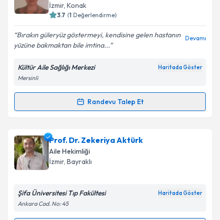
için bir takvim hazırlandığında e-posta ile
İzmir
, Konak
bilgilendireceğiz.
3.7
(
1
Değerlendirme)
E-posta Adresiniz
Bırakın güleryüz göstermeyi, kendisine gelen hastanın
Devamı
yüzüne bakmaktan bile imtina...
Kültür Aile Sağlığı Merkezi
Haritada Göster
Mersinli
Kişisel verilerimin işlenmesine ilişkin
Aydınlatma
Metni
'ni okudum ve kişisel verilerimin belirtilen
kapsamda işlenmesini kabul ediyorum.
Randevu Talep Et
Randevu Takvimi Talebi
Takvim Talebini Gönder
Uzm. Dr. Zeynep Ayşen Akın
için randevu takvimi
Prof. Dr. Zekeriya Aktürk
talebi oluşturun. Size bu uzmandan randevu almanız
Aile Hekimliği
için bir takvim hazırlandığında e-posta ile
İzmir
, Bayraklı
bilgilendireceğiz.
E-posta Adresiniz
Şifa Üniversitesi Tıp Fakültesi
Haritada Göster
Ankara Cad. No: 45