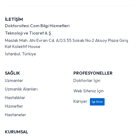
İLETİŞİM
Doktorsitesi Com Bilgi Hizmetleri
Teknoloji ve Ticaret A.Ş.
Maslak Mah. Ahi Evran Cd. A.O.S 55 Sokak No:2 Aksoy Plaza Giriş
Kat Kolektif House
İstanbul, Türkiye
SAĞLIK
PROFESYONELLER
Uzmanlar
Doktorlar İçin
Uzmanlık Alanları
Web Siteniz İçin
Hastalıklar
Kariyer
İşe Alım
Hizmetler
Hastaneler
KURUMSAL