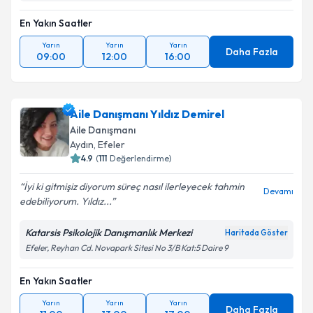
En Yakın Saatler
Yarın
Yarın
Yarın
Daha Fazla
09:00
12:00
16:00
Aile Danışmanı Yıldız Demirel
Aile Danışmanı
Aydın
, Efeler
4.9
(
111
Değerlendirme)
İyi ki gitmişiz diyorum süreç nasıl ilerleyecek tahmin
Devamı
edebiliyorum. Yıldız...
Katarsis Psikolojik Danışmanlık Merkezi
Haritada Göster
Efeler, Reyhan Cd. Novapark Sitesi No 3/B Kat:5 Daire 9
En Yakın Saatler
Yarın
Yarın
Yarın
Daha Fazla