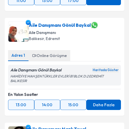
11:00
13:00
17:00
Aile Danışmanı Gönül Baykal
Aile Danışmanı
Balıkesir
, Edremit
Adres
1
Online Görüşme
Aile Danışmanı Gönül Baykal
Haritada Göster
HAMİDİYE MAH ŞENTÜRKLER EVLERİ B1 BLOK D:2 EDREMİT
BALIKESİR
En Yakın Saatler
13:00
14:00
15:00
Daha Fazla