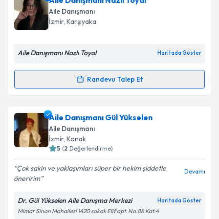
Aile Danışmanı Nazlı Toyal
Aile Danışmanı
İzmir
, Karşıyaka
Aile Danışmanı Nazlı Toyal
Haritada Göster
Randevu Talep Et
Randevu Takvimi Talebi
Aile Danışmanı Nazlı Toyal
için randevu takvimi
Aile Danışmanı Gül Yükselen
talebi oluşturun. Size bu uzmandan randevu almanız
Aile Danışmanı
için bir takvim hazırlandığında e-posta ile
İzmir
, Konak
bilgilendireceğiz.
5
(
2
Değerlendirme)
E-posta Adresiniz
Çok sakin ve yaklaşımları süper bir hekim şiddetle
Devamı
öneririm
Dr. Gül Yükselen Aile Danışma Merkezi
Haritada Göster
Mimar Sinan Mahallesi 1420 sokak Elif apt. No:88 Kat:4
Kişisel verilerimin işlenmesine ilişkin
Aydınlatma