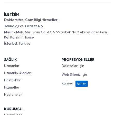
İLETİŞİM
Doktorsitesi Com Bilgi Hizmetleri
Teknoloji ve Ticaret A.Ş.
Maslak Mah. Ahi Evran Cd. A.O.S 55 Sokak No:2 Aksoy Plaza Giriş
Kat Kolektif House
İstanbul, Türkiye
SAĞLIK
PROFESYONELLER
Uzmanlar
Doktorlar İçin
Uzmanlık Alanları
Web Siteniz İçin
Hastalıklar
Kariyer
İşe Alım
Hizmetler
Hastaneler
KURUMSAL