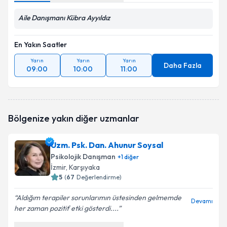
Aile Danışmanı Kübra Ayyıldız
En Yakın Saatler
Yarın
Yarın
Yarın
Daha Fazla
09:00
10:00
11:00
Bölgenize yakın diğer uzmanlar
Uzm. Psk. Dan. Ahunur Soysal
Psikolojik Danışman
+
1
diğer
İzmir
, Karşıyaka
5
(
67
Değerlendirme)
Aldığım terapiler sorunlarımın üstesinden gelmemde
Devamı
her zaman pozitif etki gösterdi....