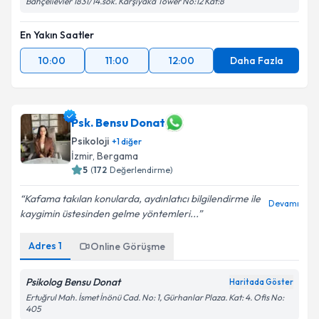
Bahçelievler 1831/14.sok. Karşıyaka Tower No:12 Kat:8
En Yakın Saatler
10:00
11:00
12:00
Daha Fazla
Psk. Bensu Donat
Psikoloji
+
1
diğer
İzmir
, Bergama
5
(
172
Değerlendirme)
Kafama takılan konularda, aydınlatıcı bilgilendirme ile
Devamı
kaygimin üstesinden gelme yöntemleri...
Adres
1
Online Görüşme
Psikolog Bensu Donat
Haritada Göster
Ertuğrul Mah. İsmet İnönü Cad. No: 1, Gürhanlar Plaza. Kat: 4. Ofis No:
405