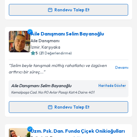
Metni
'ni okudum ve kişisel verilerimin belirtilen
kapsamda işlenmesini kabul ediyorum.
Randevu Talep Et
Randevu Takvimi Talebi
Takvim Talebini Gönder
Aile Danışmanı Gül Yükselen
için randevu takvimi
Aile Danışmanı Selim Bayanoğlu
talebi oluşturun. Size bu uzmandan randevu almanız
Aile Danışmanı
için bir takvim hazırlandığında e-posta ile
İzmir
, Karşıyaka
bilgilendireceğiz.
5
(
21
Değerlendirme)
E-posta Adresiniz
Selim beyle tanışmak müthiş rahatlatıcı ve özgüven
Devamı
arttırıcı bir süreç...
Aile Danışmanı Selim Bayanoğlu
Haritada Göster
Kemalpaşa Cad. No:90 Avlar Pasajı Kat:4 Daire: 401
Kişisel verilerimin işlenmesine ilişkin
Aydınlatma
Metni
'ni okudum ve kişisel verilerimin belirtilen
kapsamda işlenmesini kabul ediyorum.
Randevu Talep Et
Randevu Takvimi Talebi
Takvim Talebini Gönder
Aile Danışmanı Selim Bayanoğlu
için randevu
Uzm. Psk. Dan. Funda Çiçek Onikioğulları
takvimi talebi oluşturun. Size bu uzmandan randevu