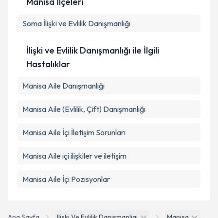
Manisa İlçeleri
Soma
İlişki ve Evlilik Danışmanlığı
Kişisel verilerimin işlenmesine ilişkin
Aydınlatma
Metni
'ni okudum ve kişisel verilerimin belirtilen
kapsamda işlenmesini kabul ediyorum.
İlişki ve Evlilik Danışmanlığı ile İlgili
Hastalıklar
Takvim Talebini Gönder
Manisa Aile Danışmanlığı
Manisa Aile (Evlilik, Çift) Danışmanlığı
Manisa Aile İçi İletişim Sorunları
Manisa Aile içi ilişkiler ve iletişim
Manisa Aile İçi Pozisyonlar
Ana Sayfa
Iliski Ve Evlilik Danismanligi
Manisa