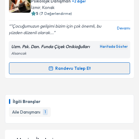
Psikolojik Danışman
+
2
diğer
almanız için bir takvim hazırlandığında e-posta ile
İzmir
, Konak
bilgilendireceğiz.
5
(
7
Değerlendirme)
E-posta Adresiniz
"Çocuğumuzun gelişimi bizim için çok önemli, bu
Devamı
yüzden düzenli olarak...
Uzm. Psk. Dan. Funda Çiçek Onikioğulları
Haritada Göster
Alsancak
Kişisel verilerimin işlenmesine ilişkin
Aydınlatma
Metni
'ni okudum ve kişisel verilerimin belirtilen
kapsamda işlenmesini kabul ediyorum.
Randevu Talep Et
Randevu Takvimi Talebi
Takvim Talebini Gönder
Uzm. Psk. Dan. Funda Çiçek Onikioğulları
için
randevu takvimi talebi oluşturun. Size bu uzmandan
İlgili Branşlar
randevu almanız için bir takvim hazırlandığında e-
posta ile bilgilendireceğiz.
Aile Danışmanı
1
E-posta Adresiniz