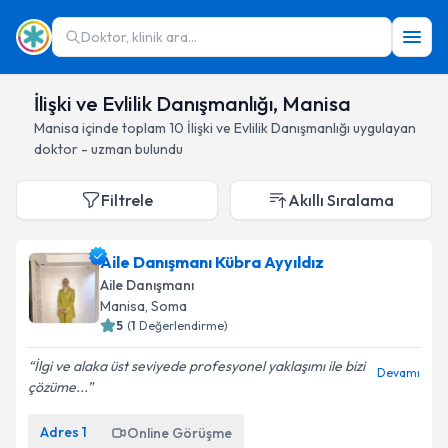
Doktor, klinik ara...
İlişki ve Evlilik Danışmanlığı, Manisa
Manisa
içinde toplam
10
İlişki ve Evlilik Danışmanlığı
uygulayan
doktor - uzman bulundu
Filtrele
Akıllı Sıralama
Aile Danışmanı Kübra Ayyıldız
Aile Danışmanı
Manisa
, Soma
5
(
1
Değerlendirme)
İlgi ve alaka üst seviyede profesyonel yaklaşımı ile bizi
Devamı
çözüme...
Adres
1
Online Görüşme