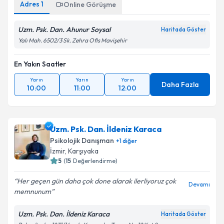
Adres
1
Online Görüşme
Uzm. Psk. Dan. Ahunur Soysal
Haritada Göster
Yalı Mah. 6502/3 Sk. Zehra Ofis Mavişehir
En Yakın Saatler
Yarın
Yarın
Yarın
Daha Fazla
10:00
11:00
12:00
Uzm. Psk. Dan. İldeniz Karaca
Psikolojik Danışman
+
1
diğer
İzmir
, Karşıyaka
5
(
15
Değerlendirme)
Her geçen gün daha çok done alarak ilerliyoruz çok
Devamı
memnunum
Uzm. Psk. Dan. İldeniz Karaca
Haritada Göster