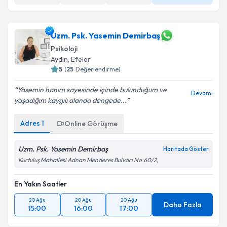
Uzm. Psk. Yasemin Demirbaş
Psikoloji
Aydın
, Efeler
5
(
25
Değerlendirme)
Yasemin hanım sayesinde içinde bulunduğum ve
Devamı
yaşadığım kaygılı alanda dengede...
Adres
1
Online Görüşme
Uzm. Psk. Yasemin Demirbaş
Haritada Göster
Kurtuluş Mahallesi Adnan Menderes Bulvarı No:60/2,
En Yakın Saatler
20 Ağu
20 Ağu
20 Ağu
Daha Fazla
15:00
16:00
17:00