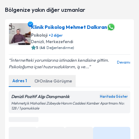
Uzm. Psk. Fulya Erserim Bayram
için randevu
Bölgenize yakın diğer uzmanlar
takvimi talebi oluşturun. Size bu uzmandan randevu
almanız için bir takvim hazırlandığında e-posta ile
bilgilendireceğiz.
Klinik Psikolog Mehmet Dalkıran
Psikoloji
E-posta Adresiniz
+
2
diğer
Denizli
, Merkezefendi
5
(
46
Değerlendirme)
İnternetteki yorumlarına istinaden kendisine gittim.
Devamı
Kişisel verilerimin işlenmesine ilişkin
Aydınlatma
Psikoloğuma içsel huzursuzluklarım, iş ve...
Metni
'ni okudum ve kişisel verilerimin belirtilen
kapsamda işlenmesini kabul ediyorum.
Adres
1
Online Görüşme
Denizli Pozitif Algı Danışmanlık
Haritada Göster
Takvim Talebini Gönder
Mehmetçik Mahallesi Zübeyde Hanım Caddesi Kamber Apartmanı No:
128 / 1 pamukkale