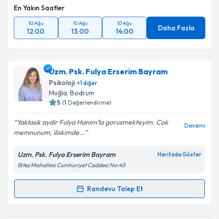
En Yakın Saatler
10 Ağu
10 Ağu
10 Ağu
Daha Fazla
12:00
13:00
14:00
Uzm. Psk. Fulya Erserim Bayram
Psikoloji
+
1
diğer
Muğla
, Bodrum
5
(
1
Değerlendirme)
Yaklasik aydir Fulya Hanim’la gorusmekteyim. Cok
Devamı
memnunum, iliskimde...
Uzm. Psk. Fulya Erserim Bayram
Haritada Göster
Bitez Mahallesi Cumhuriyet Caddesi No:45
Randevu Talep Et
Randevu Takvimi Talebi