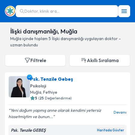
Doktor, klinik ara...
İlişki danışmanlığı, Muğla
Muğla
içinde toplam
5
İlişki danışmanlığı
uygulayan doktor -
uzman bulundu
Filtrele
Akıllı Sıralama
Psk. Tenzile Gebeş
Psikoloji
Muğla
, Fethiye
5
(
25
Değerlendirme)
Yeni doğum yapmış anne olarak kendimi yetersiz
Devamı
hissetmiştim ve bunun...
Psk. Tenzile GEBEŞ
Haritada Göster