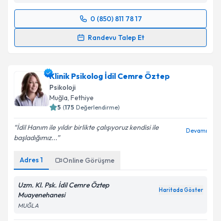
0 (850) 811 78 17
Randevu Takvimi Talebi
Randevu Talep Et
Psk. Tenzile Gebeş
için randevu takvimi talebi
oluşturun. Size bu uzmandan randevu almanız için bir
Klinik Psikolog İdil Cemre Öztep
takvim hazırlandığında e-posta ile bilgilendireceğiz.
Psikoloji
E-posta Adresiniz
Muğla
, Fethiye
5
(
175
Değerlendirme)
İdil Hanım ile yıldır birlikte çalışıyoruz kendisi ile
Devamı
başladığımız...
Kişisel verilerimin işlenmesine ilişkin
Aydınlatma
Metni
'ni okudum ve kişisel verilerimin belirtilen
Adres
1
Online Görüşme
kapsamda işlenmesini kabul ediyorum.
Uzm. Kl. Psk. İdil Cemre Öztep
Haritada Göster
Takvim Talebini Gönder
Muayenehanesi
MUĞLA