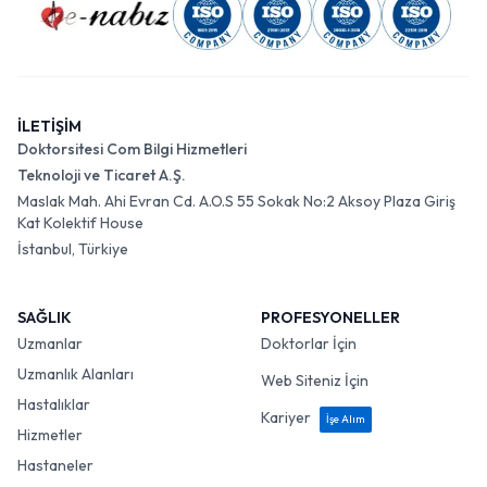
İLETİŞİM
Doktorsitesi Com Bilgi Hizmetleri
Teknoloji ve Ticaret A.Ş.
Maslak Mah. Ahi Evran Cd. A.O.S 55 Sokak No:2 Aksoy Plaza Giriş
Kat Kolektif House
İstanbul, Türkiye
SAĞLIK
PROFESYONELLER
Uzmanlar
Doktorlar İçin
Uzmanlık Alanları
Web Siteniz İçin
Hastalıklar
Kariyer
İşe Alım
Hizmetler
Hastaneler