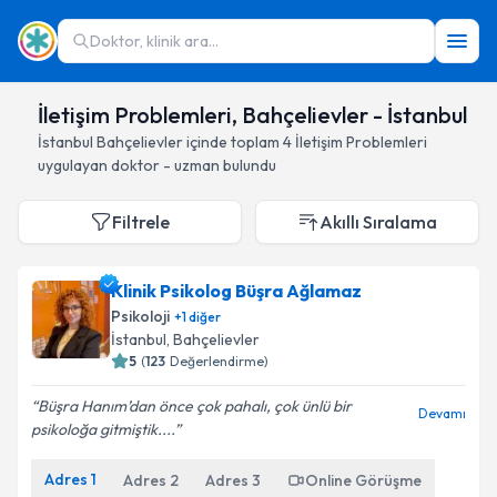
Doktor, klinik ara...
İletişim Problemleri, Bahçelievler - İstanbul
İstanbul
Bahçelievler
içinde toplam
4
İletişim Problemleri
uygulayan doktor - uzman bulundu
Filtrele
Akıllı Sıralama
Klinik Psikolog Büşra Ağlamaz
Psikoloji
+
1
diğer
İstanbul
, Bahçelievler
5
(
123
Değerlendirme)
Büşra Hanım’dan önce çok pahalı, çok ünlü bir
Devamı
psikoloğa gitmiştik....
Adres
1
Adres
2
Adres
3
Online Görüşme