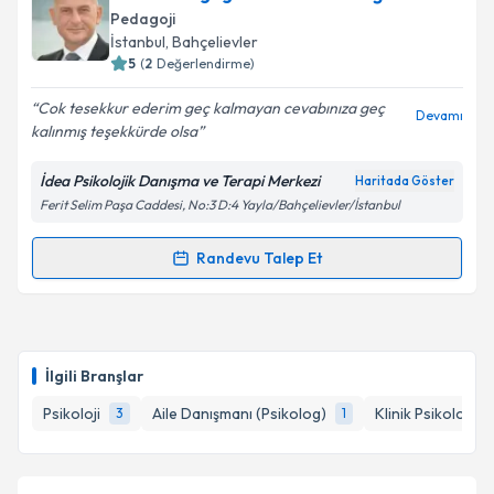
oluşturun. Size bu uzmandan randevu almanız için bir
Pedagoji
takvim hazırlandığında e-posta ile bilgilendireceğiz.
İstanbul
, Bahçelievler
5
(
2
Değerlendirme)
E-posta Adresiniz
Cok tesekkur ederim geç kalmayan cevabınıza geç
Devamı
kalınmış teşekkürde olsa
İdea Psikolojik Danışma ve Terapi Merkezi
Haritada Göster
Kişisel verilerimin işlenmesine ilişkin
Aydınlatma
Ferit Selim Paşa Caddesi, No:3 D:4 Yayla/Bahçelievler/İstanbul
Metni
'ni okudum ve kişisel verilerimin belirtilen
kapsamda işlenmesini kabul ediyorum.
Randevu Talep Et
Randevu Takvimi Talebi
Takvim Talebini Gönder
Uzm. Pedagog Hakan Emanetoğlu
için randevu
takvimi talebi oluşturun. Size bu uzmandan randevu
İlgili Branşlar
almanız için bir takvim hazırlandığında e-posta ile
bilgilendireceğiz.
Psikoloji
Aile Danışmanı (Psikolog)
Klinik Psikolog
3
1
1
E-posta Adresiniz