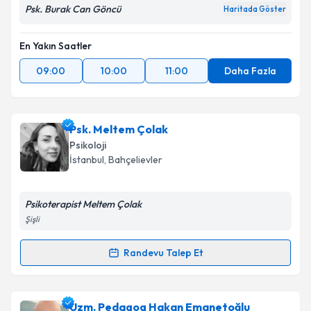
Psk. Burak Can Göncü
Haritada Göster
En Yakın Saatler
09:00
10:00
11:00
Daha Fazla
Psk. Meltem Çolak
Psikoloji
İstanbul
, Bahçelievler
Psikoterapist Meltem Çolak
Şişli
Randevu Talep Et
Randevu Takvimi Talebi
Psk. Meltem Çolak
için randevu takvimi talebi
Uzm. Pedagog Hakan Emanetoğlu