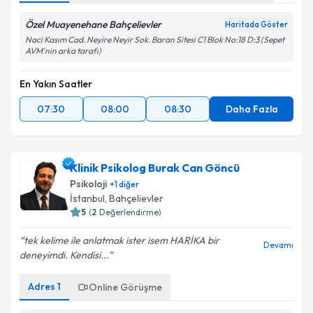
Özel Muayenehane Bahçelievler
Haritada Göster
Naci Kasım Cad. Neyire Neyir Sok. Baran Sitesi C1 Blok No:18 D:3 (Sepet
AVM'nin arka tarafı)
En Yakın Saatler
07:30
08:00
08:30
Daha Fazla
Klinik Psikolog Burak Can Göncü
Psikoloji
+
1
diğer
İstanbul
, Bahçelievler
5
(
2
Değerlendirme)
tek kelime ile anlatmak ister isem HARİKA bir
Devamı
deneyimdi. Kendisi...
Adres
1
Online Görüşme