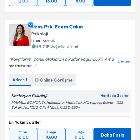
12:00
16:00
18:00
Uzm. Psk. Ecem Çakın
Psikoloji
İzmir
, Konak
4.9
(
119
Değerlendirme)
Kaygılarım, panik ataklarım o kadar yoğundu kii. Ama
Devamı
siz farkında...
Adres
1
Online Görüşme
Kartezyen Psikoloji
Haritada Göster
MAHALL BOMONTİ, Halkapınar Mahallesi, Mürselpaşa Bulvarı, 1558
Sokak, No:172/2, Ofis A1 Blok, K:53 D:5304
En Yakın Saatler
Yarın
11 Ağu
11 Ağu
Daha Fazla
16:00
10:00
11:00