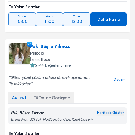
En Yakın Saatler
Yarın
Yarın
Yarın
Daha Fazla
10:00
11:00
12:00
Psk. Büşra Yılmaz
Psikoloji
İzmir
, Buca
5
(
44
Değerlendirme)
Güler yüzlü çözüm odaklı detaylı açıklama. .
Devamı
Teşekkürler
Adres
1
Online Görüşme
Psk. Büşra Yılmaz
Haritada Göster
Efeler Mah. 321 Sok. No:26 Kağan Apt. Kat:4 Daire:4
En Yakın Saatler