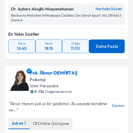
Dr. Aybars Akoğlu Muayenehanesi
Haritada Göster
Barbaros Mahallesi Mithatpaşa Caddesi Can Gönül Apart. No:218 Kat 2
Daire 4
En Yakın Saatler
Yarın
Yarın
17 Ağu
Daha Fazla
16:45
18:15
11:30
Psk. İlknur DEMİRTAŞ
Psikoloji
İzmir
, Karşıyaka
5
(
134
Değerlendirme)
İlknur Hanım çok iyi bir gözlemci. Bu sayede kendime
Devamı
ve...
Adres
1
Online Görüşme