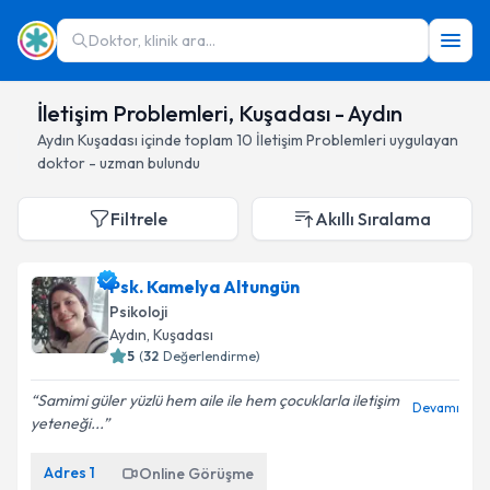
Doktor, klinik ara...
İletişim Problemleri, Kuşadası - Aydın
Aydın
Kuşadası
içinde toplam
10
İletişim Problemleri
uygulayan
doktor - uzman bulundu
Filtrele
Akıllı Sıralama
Psk. Kamelya Altungün
Psikoloji
Aydın
, Kuşadası
5
(
32
Değerlendirme)
Samimi güler yüzlü hem aile ile hem çocuklarla iletişim
Devamı
yeteneği...
Adres
1
Online Görüşme