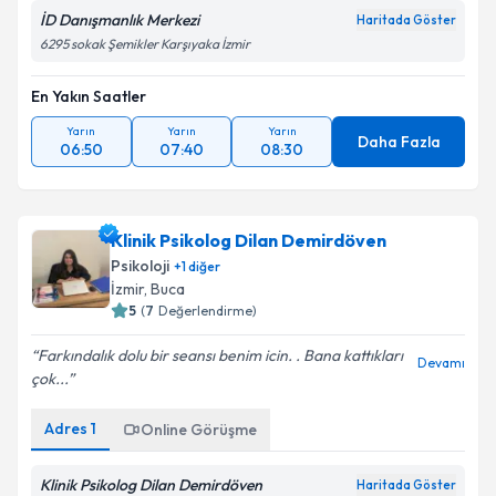
İD Danışmanlık Merkezi
Haritada Göster
6295 sokak Şemikler Karşıyaka İzmir
En Yakın Saatler
Yarın
Yarın
Yarın
Daha Fazla
06:50
07:40
08:30
Klinik Psikolog Dilan Demirdöven
Psikoloji
+
1
diğer
İzmir
, Buca
5
(
7
Değerlendirme)
Farkındalık dolu bir seansı benim icin. . Bana kattıkları
Devamı
çok...
Adres
1
Online Görüşme
Klinik Psikolog Dilan Demirdöven
Haritada Göster