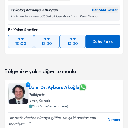
Psikolog Kamelya Altungün
Haritada Göster
Türkmen Mahallesi 305 Sokak İpek Apartmanı Kat:1 Daire:1
En Yakın Saatler
Yarın
Yarın
Yarın
Daha Fazla
10:00
12:00
13:00
Bölgenize yakın diğer uzmanlar
Uzm. Dr. Aybars Akoğlu
Psikiyatri
İzmir
, Konak
5
(
85
Değerlendirme)
İlk defa destek almaya gittim, ve iyi ki doktorumu
Devamı
seçmişim....