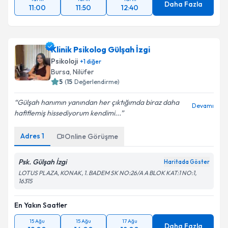
Daha Fazla
11:00
11:50
12:40
Klinik Psikolog Gülşah İzgi
Psikoloji
+
1
diğer
Bursa
, Nilüfer
5
(
15
Değerlendirme)
Gülşah hanımın yanından her çıktığımda biraz daha
Devamı
hafiflemiş hissediyorum kendimi...
Adres
1
Online Görüşme
Psk. Gülşah İzgi
Haritada Göster
LOTUS PLAZA, KONAK, 1. BADEM SK NO:26/A A BLOK KAT:1 NO:1,
16315
En Yakın Saatler
15 Ağu
15 Ağu
17 Ağu
Daha Fazla