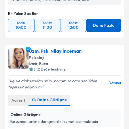
En Yakın Saatler
10 Ağu
10 Ağu
10 Ağu
Daha Fazla
10:00
11:00
12:00
Uzm. Psk. Nilay İnceman
Psikoloji
İzmir
, Buca
5
(
2
Değerlendirme)
İlgi ve alakasından ötürü hocamıza canı gönülden
Devamı
teşekkür ediyorum.
Online Görüşme
Adres
1
Online Görüşme
Bu uzman online danışmanlık hizmeti sunmaktadır.