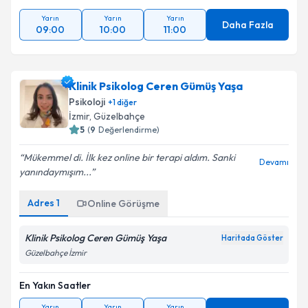
Yarın
Yarın
Yarın
Daha Fazla
09:00
10:00
11:00
Klinik Psikolog Ceren Gümüş Yaşa
Psikoloji
+
1
diğer
İzmir
, Güzelbahçe
5
(
9
Değerlendirme)
Mükemmel di. İlk kez online bir terapi aldım. Sanki
Devamı
yanındaymışım...
Adres
1
Online Görüşme
Klinik Psikolog Ceren Gümüş Yaşa
Haritada Göster
Güzelbahçe İzmir
En Yakın Saatler
Yarın
Yarın
Yarın