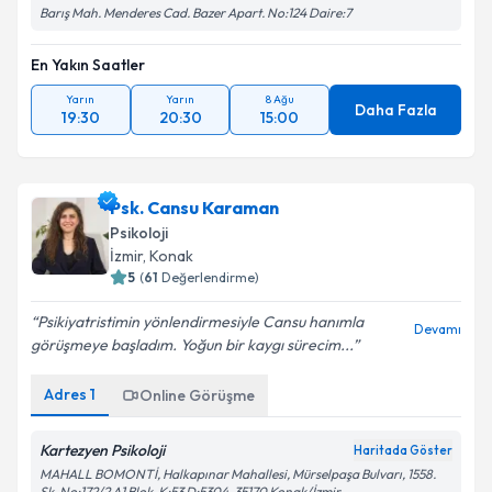
Barış Mah. Menderes Cad. Bazer Apart. No:124 Daire:7
En Yakın Saatler
Yarın
Yarın
8 Ağu
Daha Fazla
19:30
20:30
15:00
Psk. Cansu Karaman
Psikoloji
İzmir
, Konak
5
(
61
Değerlendirme)
Psikiyatristimin yönlendirmesiyle Cansu hanımla
Devamı
görüşmeye başladım. Yoğun bir kaygı sürecim...
Adres
1
Online Görüşme
Kartezyen Psikoloji
Haritada Göster
MAHALL BOMONTİ, Halkapınar Mahallesi, Mürselpaşa Bulvarı, 1558.
Sk. No:172/2 A1 Blok, K:53 D:5304, 35170 Konak/İzmir