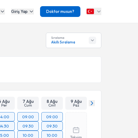
Giriş Yap
Doktor musun?
Sıralama
Akıllı Sıralama
6 Ağu
7 Ağu
8 Ağu
9 Ağu
Per
Cum
Cmt
Paz
14:00
09:00
09:00
14:30
09:30
09:30
15:00
10:00
10:00
Takvim