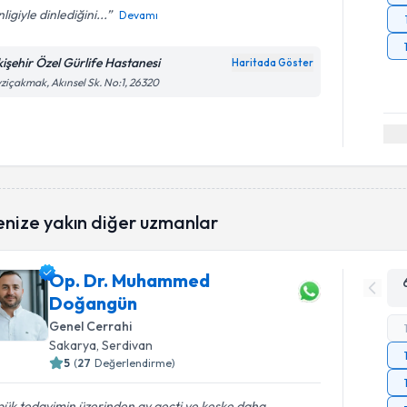
nligiyle dinlediğini...
Devamı
kişehir Özel Gürlife Hastanesi
Haritada Göster
ziçakmak, Akınsel Sk. No:1, 26320
enize yakın diğer uzmanlar
Op. Dr. Muhammed
Doğangün
Genel Cerrahi
Sakarya
, Serdivan
5
(
27
Değerlendirme)
ük tedavimin üzerinden ay geçti ve keşke daha