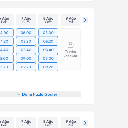
6 Ağu
7 Ağu
8 Ağu
9 Ağu
Per
Cum
Cmt
Paz
14:00
08:00
08:00
14:20
08:20
08:20
14:40
08:40
08:40
Takvim
kapalıdır
15:00
09:00
09:00
15:20
09:20
09:20
Daha Fazla Göster
6 Ağu
7 Ağu
8 Ağu
9 Ağu
Per
Cum
Cmt
Paz