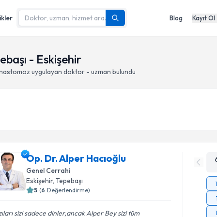
ikler
Blog
Kayıt Ol
ebaşı - Eskişehir
 anastomoz
uygulayan doktor - uzman bulundu
Op. Dr. Alper Hacıoğlu
Genel Cerrahi
Eskişehir
, Tepebaşı
5
(
6
Değerlendirme)
ıları sizi sadece dinler,ancak Alper Bey sizi tüm