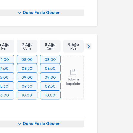
Daha Fazla Göster
6 Ağu
7 Ağu
8 Ağu
9 Ağu
Per
Cum
Cmt
Paz
14:00
08:00
08:00
14:30
08:30
08:30
15:00
09:00
09:00
Takvim
kapalıdır
15:30
09:30
09:30
16:00
10:00
10:00
Daha Fazla Göster