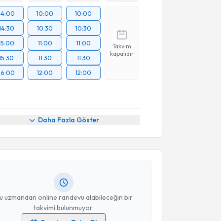
14:00
10:00
10:00
14:30
10:30
10:30
15:00
11:00
11:00
Takvim
kapalıdır
15:30
11:30
11:30
16:00
12:00
12:00
akvimi Talebi
Daha Fazla Göster
Osman Serhat Güner
için randevu takvimi talebi
Size bu uzmandan randevu almanız için bir takvim
ında e-posta ile bilgilendireceğiz.
resiniz
u uzmandan online randevu alabileceğin bir
takvimi bulunmuyor.