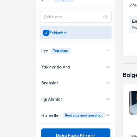
icte
Es
Fev
Eskişehir
İlçe
Tepebaşı
Yakınımda Ara
Bölg
Branşlar
Konumuma yakın uzmanları
Tepebaşı
göster
İlgi Alanları
Hizmetler
İleal poş anal anastomoz
Genel Cerrahi
Mezuniyet
Adenokarsinom
Daha Fazla Filtre
Köp