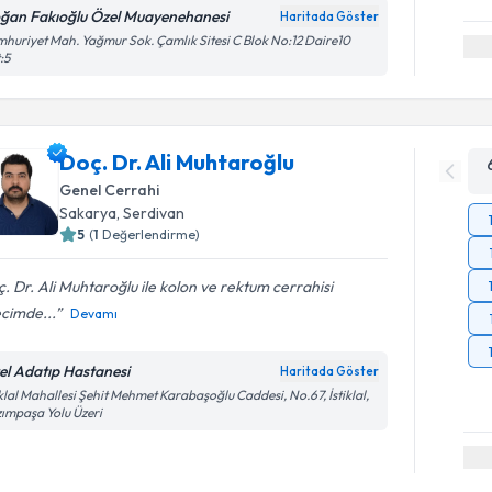
ğan Fakıoğlu Özel Muayenehanesi
Haritada Göster
huriyet Mah. Yağmur Sok. Çamlık Sitesi C Blok No:12 Daire10
:5
Doç. Dr. Ali Muhtaroğlu
Genel Cerrahi
Sakarya
, Serdivan
5
(
1
Değerlendirme)
. Dr. Ali Muhtaroğlu ile kolon ve rektum cerrahisi
cimde...
Devamı
el Adatıp Hastanesi
Haritada Göster
iklal Mahallesi Şehit Mehmet Karabaşoğlu Caddesi, No.67, İstiklal,
ımpaşa Yolu Üzeri