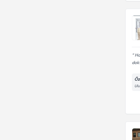
Ha
dokt
Öz
Ulu