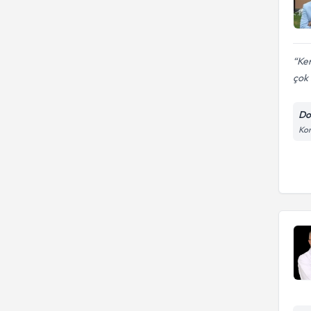
Ken
çok 
Do
Kon