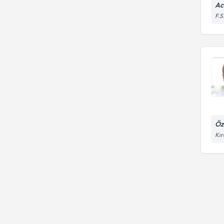
Ac
F.S
Öz
Kır