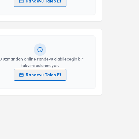
Randevu Talep Et
akvimi Talebi
 verilerimin işlenmesine ilişkin
Aydınlatma Metni
'ni
 ve kişisel verilerimin belirtilen kapsamda
esini kabul ediyorum.
min Engin Ovalıoğlu
için randevu takvimi talebi
Size bu uzmandan randevu almanız için bir takvim
ında e-posta ile bilgilendireceğiz.
Takvim Talebini Gönder
resiniz
u uzmandan online randevu alabileceğin bir
takvimi bulunmuyor.
Randevu Talep Et
 verilerimin işlenmesine ilişkin
Aydınlatma Metni
'ni
 ve kişisel verilerimin belirtilen kapsamda
esini kabul ediyorum.
Takvim Talebini Gönder