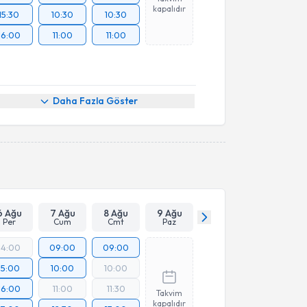
kapalıdır
15:30
10:30
10:30
16:00
11:00
11:00
Daha Fazla Göster
6 Ağu
7 Ağu
8 Ağu
9 Ağu
Per
Cum
Cmt
Paz
14:00
09:00
09:00
15:00
10:00
10:00
16:00
11:00
11:30
Takvim
kapalıdır