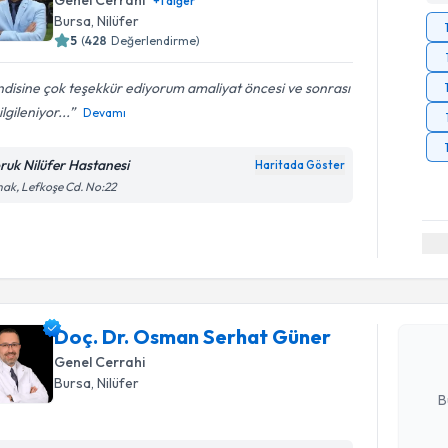
Genel Cerrahi
+
1
diğer
Bursa
, Nilüfer
5
(
428
Değerlendirme)
disine çok teşekkür ediyorum amaliyat öncesi ve sonrası
ilgileniyor...
Devamı
ruk Nilüfer Hastanesi
Haritada Göster
ak, Lefkoşe Cd. No:22
Randevu T
Doç. Dr. 
oluşturun. 
Doç. Dr. Osman Serhat Güner
hazırlandığ
Genel Cerrahi
E-posta Ad
Bursa
, Nilüfer
B