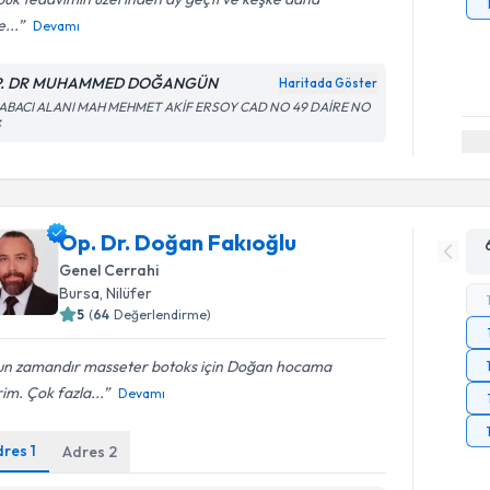
...
Devamı
P. DR MUHAMMED DOĞANGÜN
Haritada Göster
ABACI ALANI MAH MEHMET AKİF ERSOY CAD NO 49 DAİRE NO
3
Op. Dr. Doğan Fakıoğlu
Genel Cerrahi
Bursa
, Nilüfer
5
(
64
Değerlendirme)
un zamandır masseter botoks için Doğan hocama
rim. Çok fazla...
Devamı
dres
1
Adres
2