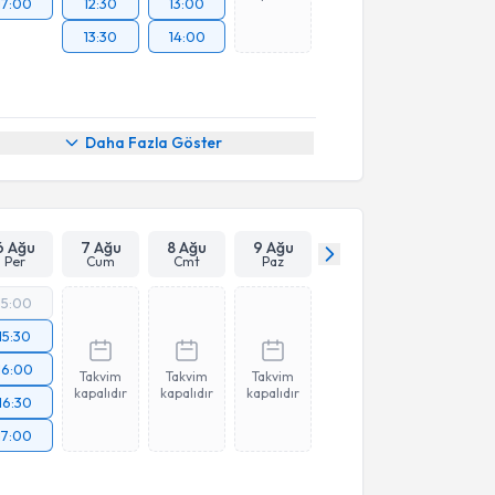
17:00
12:30
13:00
13:30
14:00
Daha Fazla Göster
6 Ağu
7 Ağu
8 Ağu
9 Ağu
Per
Cum
Cmt
Paz
15:00
15:30
16:00
Takvim
Takvim
Takvim
kapalıdır
kapalıdır
kapalıdır
16:30
17:00