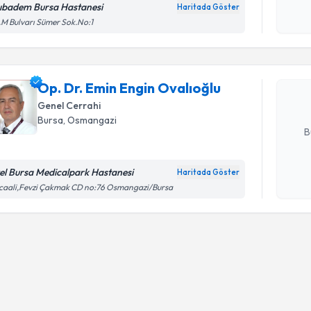
ıbadem Bursa Hastanesi
Haritada Göster
Randevu T
Kişisel
.M Bulvarı Sümer Sok.No:1
okudum
işlenm
Op. Dr. E
oluşturun. 
Op. Dr. Emin Engin Ovalıoğlu
hazırlandığ
Genel Cerrahi
E-posta Ad
Bursa
, Osmangazi
B
el Bursa Medicalpark Hastanesi
Haritada Göster
Kişisel
caali,Fevzi Çakmak CD no:76 Osmangazi/Bursa
okudum
işlenm