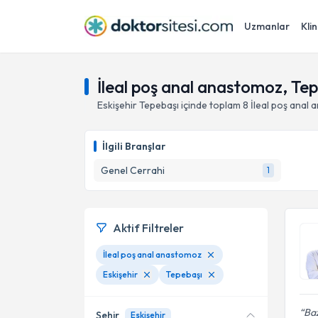
Uzmanlar
Klin
İleal poş anal anastomoz, Tep
Eskişehir
Tepebaşı
içinde toplam
8
İleal poş anal
İlgili Branşlar
Genel Cerrahi
1
Aktif Filtreler
İleal poş anal anastomoz
Eskişehir
Tepebaşı
Baz
Şehir
Eskişehir