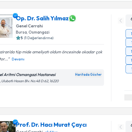
Op. Dr. Salih Yılmaz
Genel Cerrahi
Bursa
, Osmangazi
5
(
1
Değerlendirme)
ziran'da tüp mide ameliyatı oldum öncesinde okadar çok
or...
Devamı
el Aritmi Osmangazi Hastanesi
Haritada Göster
, Ulubatlı Hasan Blv. No:48 D:62, 16220
Prof. Dr. Hacı Murat Çaycı