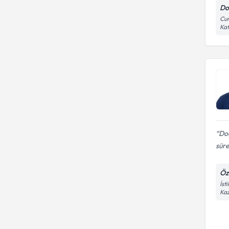
rektum, anüs iyi ve kötü huylu
Do
tümörlerine girişimler, barsak
Cum
kanserleri)
Kat
Doç
süre
Öz
İst
Kaz