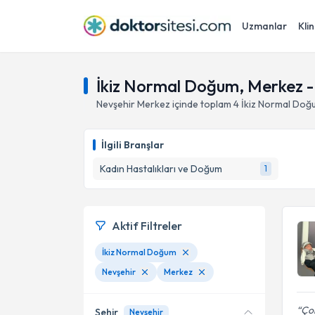
Uzmanlar
Klin
İkiz Normal Doğum, Merkez -
Nevşehir
Merkez
içinde toplam
4
İkiz Normal Doğ
İlgili Branşlar
Kadın Hastalıkları ve Doğum
1
Aktif Filtreler
İkiz Normal Doğum
Nevşehir
Merkez
Ço
Şehir
Nevşehir