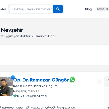
ikler
Blog
Kayıt Ol
 Nevşehir
um
uygulayan doktor - uzman bulundu
Op. Dr. Ramazan Güngör
Kadın Hastalıkları ve Doğum
Nevşehir
, Merkez
5
(
76
Değerlendirme)
k memnun oldum Dr ramazan güngör Nevşehir de