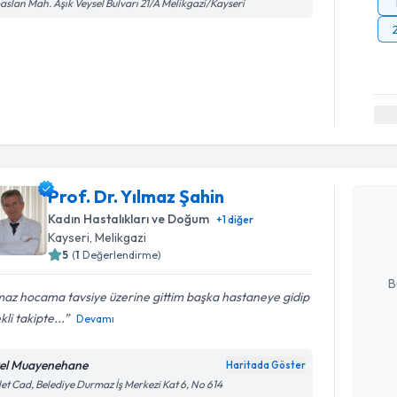
aslan Mah. Aşık Veysel Bulvarı 21/A Melikgazi/Kayseri
Randevu T
Prof. Dr. 
Prof. Dr. Yılmaz Şahin
Size bu uzm
Kadın Hastalıkları ve Doğum
+
1
diğer
hazırlandığ
Kayseri
, Melikgazi
5
(
1
Değerlendirme)
E-posta Ad
B
maz hocama tavsiye üzerine gittim başka hastaneye gidip
kli takipte...
Devamı
Kişisel
okudum
el Muayenehane
Haritada Göster
Randevu T
işlenm
let Cad, Belediye Durmaz İş Merkezi Kat 6, No 614