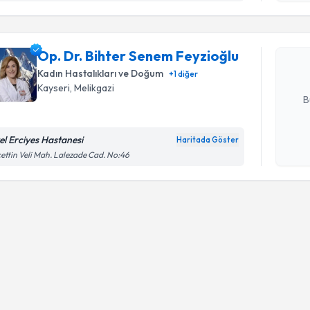
Op. Dr. B
oluşturun. 
Op. Dr. Bihter Senem Feyzioğlu
hazırlandığ
Kadın Hastalıkları ve Doğum
+
1
diğer
E-posta Ad
Kayseri
, Melikgazi
B
el Erciyes Hastanesi
Haritada Göster
Kişisel
ettin Veli Mah. Lalezade Cad. No:46
okudum
işlenm