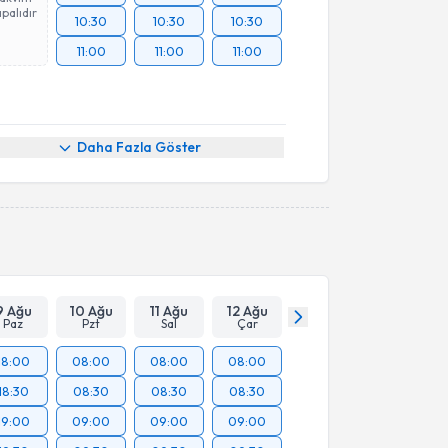
palıdır
10:30
10:30
10:30
11:00
11:00
11:00
Daha Fazla Göster
9 Ağu
10 Ağu
11 Ağu
12 Ağu
Paz
Pzt
Sal
Çar
18:00
08:00
08:00
08:00
18:30
08:30
08:30
08:30
19:00
09:00
09:00
09:00