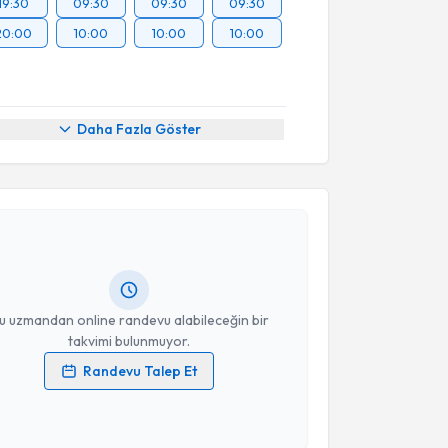
19:30
09:30
09:30
09:30
20:00
10:00
10:00
10:00
Daha Fazla Göster
akvimi Talebi
Yılmaz Şahin
için randevu takvimi talebi oluşturun.
andan randevu almanız için bir takvim
ında e-posta ile bilgilendireceğiz.
resiniz
u uzmandan online randevu alabileceğin bir
takvimi bulunmuyor.
Randevu Talep Et
 verilerimin işlenmesine ilişkin
Aydınlatma Metni
'ni
 ve kişisel verilerimin belirtilen kapsamda
akvimi Talebi
esini kabul ediyorum.