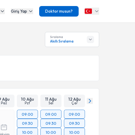
Giriş Yap
Doktor musun?
Sıralama
Akıllı Sıralama
9 Ağu
10 Ağu
11 Ağu
12 Ağu
Paz
Pzt
Sal
Çar
09:00
09:00
09:00
09:30
09:30
09:30
10:00
10:00
10:00
Takvim