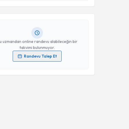
ihter Senem Feyzioğlu
için randevu takvimi talebi
Takvim Talebini Gönder
Size bu uzmandan randevu almanız için bir takvim
ında e-posta ile bilgilendireceğiz.
resiniz
u uzmandan online randevu alabileceğin bir
takvimi bulunmuyor.
Randevu Talep Et
 verilerimin işlenmesine ilişkin
Aydınlatma Metni
'ni
 ve kişisel verilerimin belirtilen kapsamda
esini kabul ediyorum.
Takvim Talebini Gönder