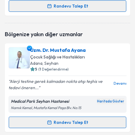
Randevu Talep Et
Randevu Takvimi Talebi
Doç. Dr. Samet Özer
için randevu takvimi talebi
Bölgenize yakın diğer uzmanlar
oluşturun. Size bu uzmandan randevu almanız için bir
takvim hazırlandığında e-posta ile bilgilendireceğiz.
Uzm. Dr. Mustafa Ayana
E-posta Adresiniz
Çocuk Sağlığı ve Hastalıkları
Adana
, Seyhan
5
(
1
Değerlendirme)
Alerji testine gerek kalmadan nokta atışı teşhis ve
Kişisel verilerimin işlenmesine ilişkin
Aydınlatma
Devamı
tedavi öneren...
Metni
'ni okudum ve kişisel verilerimin belirtilen
kapsamda işlenmesini kabul ediyorum.
Medical Park Seyhan Hastanesi
Haritada Göster
Namık Kemal, Mustafa Kemal Paşa Blv. No:15
Takvim Talebini Gönder
Randevu Talep Et
Randevu Takvimi Talebi