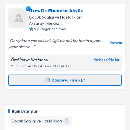
Uzm. Dr. Mustafa Ayana
için randevu takvimi talebi
Uzm. Dr. Ebubekir Akyüz
oluşturun. Size bu uzmandan randevu almanız için bir
Çocuk Sağlığı ve Hastalıkları
takvim hazırlandığında e-posta ile bilgilendireceğiz.
Aksaray
, Merkez
5
(
1
Değerlendirme)
E-posta Adresiniz
Gerçekten çok çok çok ilgili bir doktor hasta ayrımı
Devamı
yapmaksızın...
Özel İnova Hastanesi
Haritada Göster
Kişisel verilerimin işlenmesine ilişkin
Aydınlatma
Pınar mah. 4005.sokak no: 1 AKSARAY
Metni
'ni okudum ve kişisel verilerimin belirtilen
kapsamda işlenmesini kabul ediyorum.
Randevu Talep Et
Randevu Takvimi Talebi
Takvim Talebini Gönder
Uzm. Dr. Ebubekir Akyüz
için randevu takvimi talebi
oluşturun. Size bu uzmandan randevu almanız için bir
İlgili Branşlar
takvim hazırlandığında e-posta ile bilgilendireceğiz.
Çocuk Sağlığı ve Hastalıkları
1
E-posta Adresiniz