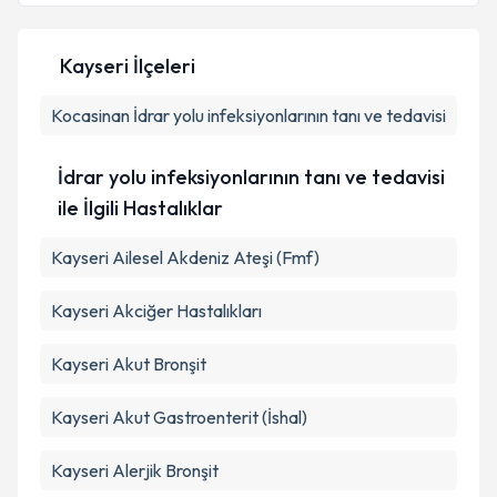
Kayseri İlçeleri
Kişisel verilerimin işlenmesine ilişkin
Aydınlatma
Kocasinan
Metni
İdrar yolu infeksiyonlarının tanı ve tedavisi
'ni okudum ve kişisel verilerimin belirtilen
kapsamda işlenmesini kabul ediyorum.
İdrar yolu infeksiyonlarının tanı ve tedavisi
Takvim Talebini Gönder
ile İlgili Hastalıklar
Kayseri Ailesel Akdeniz Ateşi (Fmf)
Kayseri Akciğer Hastalıkları
Kayseri Akut Bronşit
Kayseri Akut Gastroenterit (İshal)
Kayseri Alerjik Bronşit