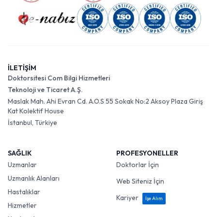
İLETİŞİM
Doktorsitesi Com Bilgi Hizmetleri
Teknoloji ve Ticaret A.Ş.
Maslak Mah. Ahi Evran Cd. A.O.S 55 Sokak No:2 Aksoy Plaza Giriş
Kat Kolektif House
İstanbul, Türkiye
SAĞLIK
PROFESYONELLER
Uzmanlar
Doktorlar İçin
Uzmanlık Alanları
Web Siteniz İçin
Hastalıklar
Kariyer
İşe Alım
Hizmetler