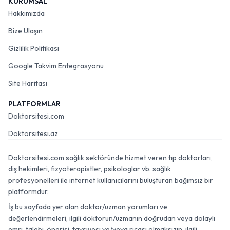
KURUMSAL
Hakkımızda
Bize Ulaşın
Gizlilik Politikası
Google Takvim Entegrasyonu
Site Haritası
PLATFORMLAR
Doktorsitesi.com
Doktorsitesi.az
Doktorsitesi.com sağlık sektöründe hizmet veren tıp doktorları,
diş hekimleri, fizyoterapistler, psikologlar vb. sağlık
profesyonelleri ile internet kullanıcılarını buluşturan bağımsız bir
platformdur.
İş bu sayfada yer alan doktor/uzman yorumları ve
değerlendirmeleri, ilgili doktorun/uzmanın doğrudan veya dolaylı
emri, talebi, önerisi, tavsiyesi ve/veya ricası olmaksızın, ilgili