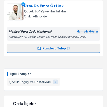
takvimi talebi oluşturun. Size bu uzmandan randevu
Uzm. Dr. Emre Öztürk
almanız için bir takvim hazırlandığında e-posta ile
bilgilendireceğiz.
Çocuk Sağlığı ve Hastalıkları
Ordu
, Altınordu
E-posta Adresiniz
Medical Park Ordu Hastanesi
Haritada Göster
Akyazı, Şht. Ali Gaffar Okkan Cd. No:9, 52200 Altınordu/Ordu
Kişisel verilerimin işlenmesine ilişkin
Aydınlatma
Randevu Talep Et
Metni
'ni okudum ve kişisel verilerimin belirtilen
Randevu Takvimi Talebi
kapsamda işlenmesini kabul ediyorum.
Uzm. Dr. Emre Öztürk
için randevu takvimi talebi
Takvim Talebini Gönder
oluşturun. Size bu uzmandan randevu almanız için bir
İlgili Branşlar
takvim hazırlandığında e-posta ile bilgilendireceğiz.
Çocuk Sağlığı ve Hastalıkları
4
E-posta Adresiniz
Ordu İlçeleri