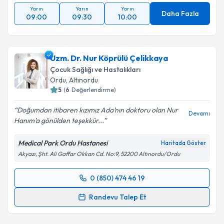
Yarın
Yarın
Yarın
Daha Fazla
09:00
09:30
10:00
Uzm. Dr. Nur Köprülü Çelikkaya
Çocuk Sağlığı ve Hastalıkları
Ordu
, Altınordu
5
(
6
Değerlendirme)
Doğumdan itibaren kızımız Ada’nın doktoru olan Nur
Devamı
Hanım’a gönülden teşekkür...
Medical Park Ordu Hastanesi
Haritada Göster
Akyazı, Şht. Ali Gaffar Okkan Cd. No:9, 52200 Altınordu/Ordu
0 (850) 474 46 19
Randevu Takvimi Talebi
Randevu Talep Et
Uzm. Dr. Nur Köprülü Çelikkaya
için randevu