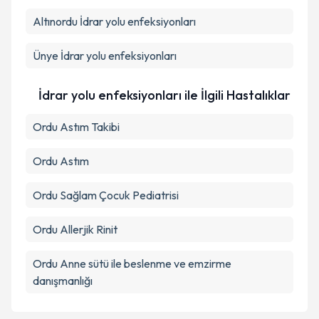
Kişisel verilerimin işlenmesine ilişkin
Aydınlatma
Altınordu
Metni
İdrar yolu enfeksiyonları
'ni okudum ve kişisel verilerimin belirtilen
kapsamda işlenmesini kabul ediyorum.
Ünye
İdrar yolu enfeksiyonları
Takvim Talebini Gönder
İdrar yolu enfeksiyonları ile İlgili Hastalıklar
Ordu Astım Takibi
Ordu Astım
Ordu Sağlam Çocuk Pediatrisi
Ordu Allerjik Rinit
Ordu Anne sütü ile beslenme ve emzirme
danışmanlığı