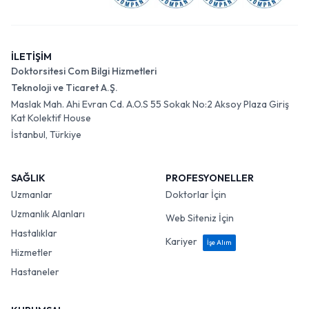
İLETİŞİM
Doktorsitesi Com Bilgi Hizmetleri
Teknoloji ve Ticaret A.Ş.
Maslak Mah. Ahi Evran Cd. A.O.S 55 Sokak No:2 Aksoy Plaza Giriş
Kat Kolektif House
İstanbul, Türkiye
SAĞLIK
PROFESYONELLER
Uzmanlar
Doktorlar İçin
Uzmanlık Alanları
Web Siteniz İçin
Hastalıklar
Kariyer
İşe Alım
Hizmetler
Hastaneler