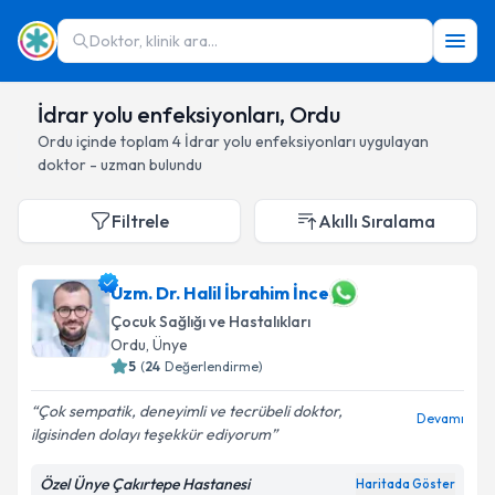
Doktor, klinik ara...
İdrar yolu enfeksiyonları, Ordu
Ordu
içinde toplam
4
İdrar yolu enfeksiyonları
uygulayan
doktor - uzman bulundu
Filtrele
Akıllı Sıralama
Uzm. Dr. Halil İbrahim İnce
Çocuk Sağlığı ve Hastalıkları
Ordu
, Ünye
5
(
24
Değerlendirme)
Çok sempatik, deneyimli ve tecrübeli doktor,
Devamı
ilgisinden dolayı teşekkür ediyorum
Özel Ünye Çakırtepe Hastanesi
Haritada Göster