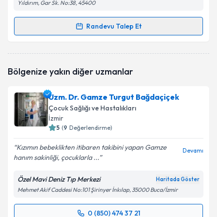
Yıldırım, Gar Sk. No:38, 45400
Randevu Talep Et
Randevu Takvimi Talebi
Uzm. Dr. Ayşe Çolpan
için randevu takvimi talebi
Bölgenize yakın diğer uzmanlar
oluşturun. Size bu uzmandan randevu almanız için bir
takvim hazırlandığında e-posta ile bilgilendireceğiz.
Uzm. Dr. Gamze Turgut Bağdaçiçek
E-posta Adresiniz
Çocuk Sağlığı ve Hastalıkları
İzmir
5
(
9
Değerlendirme)
Kızımın bebeklikten itibaren takibini yapan Gamze
Kişisel verilerimin işlenmesine ilişkin
Aydınlatma
Devamı
hanım sakinliği, çocuklarla ...
Metni
'ni okudum ve kişisel verilerimin belirtilen
kapsamda işlenmesini kabul ediyorum.
Özel Mavi Deniz Tıp Merkezi
Haritada Göster
Mehmet Akif Caddesi No:101 Şirinyer İnkılap, 35000 Buca/İzmir
Takvim Talebini Gönder
0 (850) 474 37 21