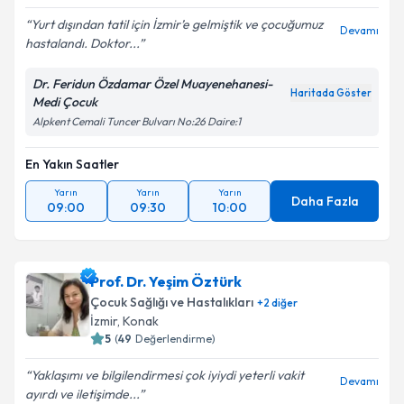
Yurt dışından tatil için İzmir’e gelmiştik ve çocuğumuz
Devamı
hastalandı. Doktor...
Dr. Feridun Özdamar Özel Muayenehanesi-
Haritada Göster
Medi Çocuk
Alpkent Cemali Tuncer Bulvarı No:26 Daire:1
En Yakın Saatler
Yarın
Yarın
Yarın
Daha Fazla
09:00
09:30
10:00
Prof. Dr. Yeşim Öztürk
Çocuk Sağlığı ve Hastalıkları
+
2
diğer
İzmir
, Konak
5
(
49
Değerlendirme)
Yaklaşımı ve bilgilendirmesi çok iyiydi yeterli vakit
Devamı
ayırdı ve iletişimde...