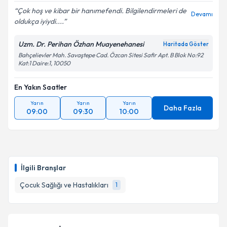
E-posta Adresiniz
Çok hoş ve kibar bir hanımefendi. Bilgilendirmeleri de
Devamı
oldukça iyiydi....
Uzm. Dr. Perihan Özhan Muayenehanesi
Haritada Göster
Kişisel verilerimin işlenmesine ilişkin
Aydınlatma
Bahçelievler Mah. Savaştepe Cad. Özcan Sitesi Safir Apt. B Blok No:92
Kat:1 Daire:1, 10050
Metni
'ni okudum ve kişisel verilerimin belirtilen
kapsamda işlenmesini kabul ediyorum.
En Yakın Saatler
Yarın
Yarın
Yarın
Takvim Talebini Gönder
Daha Fazla
09:00
09:30
10:00
İlgili Branşlar
Çocuk Sağlığı ve Hastalıkları
1