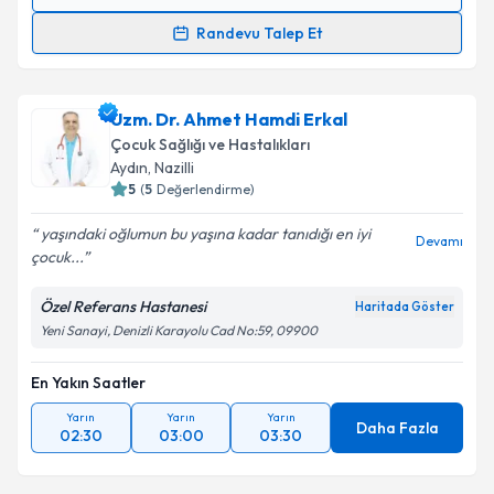
Randevu Takvimi Talebi
Randevu Talep Et
Uzm. Dr. Gamze Turgut Bağdaçiçek
için randevu
takvimi talebi oluşturun. Size bu uzmandan randevu
Uzm. Dr. Ahmet Hamdi Erkal
almanız için bir takvim hazırlandığında e-posta ile
bilgilendireceğiz.
Çocuk Sağlığı ve Hastalıkları
Aydın
, Nazilli
E-posta Adresiniz
5
(
5
Değerlendirme)
yaşındaki oğlumun bu yaşına kadar tanıdığı en iyi
Devamı
çocuk...
Kişisel verilerimin işlenmesine ilişkin
Aydınlatma
Özel Referans Hastanesi
Haritada Göster
Metni
'ni okudum ve kişisel verilerimin belirtilen
Yeni Sanayi, Denizli Karayolu Cad No:59, 09900
kapsamda işlenmesini kabul ediyorum.
En Yakın Saatler
Takvim Talebini Gönder
Yarın
Yarın
Yarın
Daha Fazla
02:30
03:00
03:30