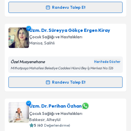
Randevu Talep Et
Randevu Takvimi Talebi
Uzm. Dr. Necdet Akalın
için randevu takvimi talebi
Uzm. Dr. Süreyya Gökçe Ergen Kiray
oluşturun. Size bu uzmandan randevu almanız için bir
Çocuk Sağlığı ve Hastalıkları
takvim hazırlandığında e-posta ile bilgilendireceğiz.
Manisa
, Salihli
E-posta Adresiniz
Özel Muayenehane
Haritada Göster
Mithatpaşa Mahallesi Belediye Caddesi Hüsnü Bey İş Merkezi No:126
Kişisel verilerimin işlenmesine ilişkin
Aydınlatma
Randevu Talep Et
Randevu Takvimi Talebi
Metni
'ni okudum ve kişisel verilerimin belirtilen
kapsamda işlenmesini kabul ediyorum.
Uzm. Dr. Süreyya Gökçe Ergen Kiray
için randevu
Uzm. Dr. Perihan Özhan
takvimi talebi oluşturun. Size bu uzmandan randevu
Takvim Talebini Gönder
Çocuk Sağlığı ve Hastalıkları
almanız için bir takvim hazırlandığında e-posta ile
Balıkesir
, Altıeylül
bilgilendireceğiz.
5
(
40
Değerlendirme)