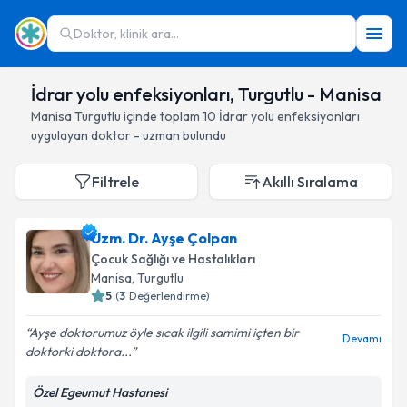
Doktor, klinik ara...
İdrar yolu enfeksiyonları, Turgutlu - Manisa
Manisa
Turgutlu
içinde toplam
10
İdrar yolu enfeksiyonları
uygulayan doktor - uzman bulundu
Filtrele
Akıllı Sıralama
Uzm. Dr. Ayşe Çolpan
Çocuk Sağlığı ve Hastalıkları
Manisa
, Turgutlu
5
(
3
Değerlendirme)
Ayşe doktorumuz öyle sıcak ilgili samimi içten bir
Devamı
doktorki doktora...
Özel Egeumut Hastanesi