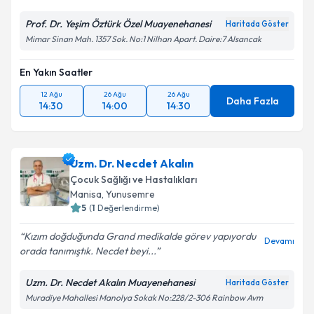
Prof. Dr. Yeşim Öztürk Özel Muayenehanesi
Haritada Göster
Mimar Sinan Mah. 1357 Sok. No:1 Nilhan Apart. Daire:7 Alsancak
En Yakın Saatler
12 Ağu
26 Ağu
26 Ağu
Daha Fazla
14:30
14:00
14:30
Uzm. Dr. Necdet Akalın
Çocuk Sağlığı ve Hastalıkları
Manisa
, Yunusemre
5
(
1
Değerlendirme)
Kızım doğduğunda Grand medikalde görev yapıyordu
Devamı
orada tanımıştık. Necdet beyi...
Uzm. Dr. Necdet Akalın Muayenehanesi
Haritada Göster
Muradiye Mahallesi Manolya Sokak No:228/2-306 Rainbow Avm