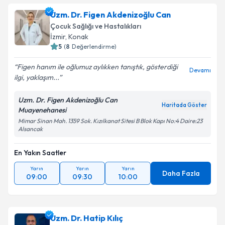
Uzm. Dr. Figen Akdenizoğlu Can
Çocuk Sağlığı ve Hastalıkları
İzmir
, Konak
5
(
8
Değerlendirme)
Figen hanım ile oğlumuz aylıkken tanıştık, gösterdiği
Devamı
ilgi, yaklaşım...
Uzm. Dr. Figen Akdenizoğlu Can
Haritada Göster
Muayenehanesi
Mimar Sinan Mah. 1359 Sok. Kızılkanat Sitesi B Blok Kapı No:4 Daire:23
Alsancak
En Yakın Saatler
Yarın
Yarın
Yarın
Daha Fazla
09:00
09:30
10:00
Uzm. Dr. Hatip Kılıç