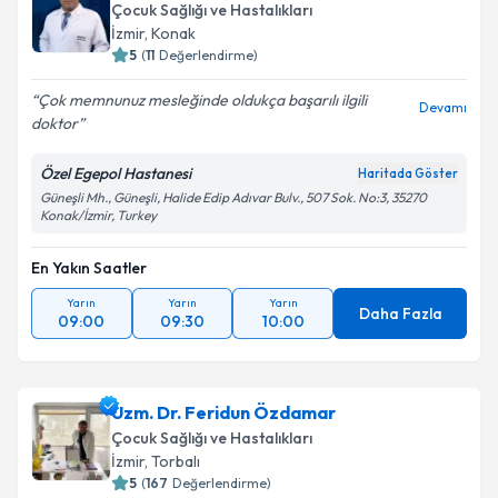
Çocuk Sağlığı ve Hastalıkları
İzmir
, Konak
5
(
11
Değerlendirme)
Çok memnunuz mesleğinde oldukça başarılı ilgili
Devamı
doktor
Özel Egepol Hastanesi
Haritada Göster
Güneşli Mh., Güneşli, Halide Edip Adıvar Bulv., 507 Sok. No:3, 35270
Konak/İzmir, Turkey
En Yakın Saatler
Yarın
Yarın
Yarın
Daha Fazla
09:00
09:30
10:00
Uzm. Dr. Feridun Özdamar
Çocuk Sağlığı ve Hastalıkları
İzmir
, Torbalı
5
(
167
Değerlendirme)