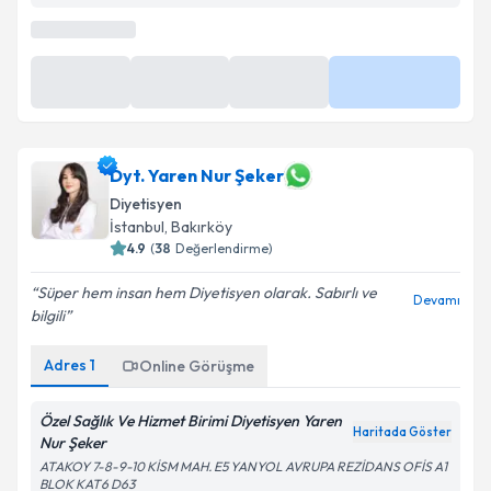
Dyt. Yaren Nur Şeker
Diyetisyen
İstanbul
, Bakırköy
4.9
(
38
Değerlendirme)
Süper hem insan hem Diyetisyen olarak. Sabırlı ve
Devamı
bilgili
Adres
1
Online Görüşme
Özel Sağlık Ve Hizmet Birimi Diyetisyen Yaren
Haritada Göster
Nur Şeker
ATAKOY 7-8-9-10 KİSM MAH. E5 YANYOL AVRUPA REZİDANS OFİS A1
BLOK KAT6 D63