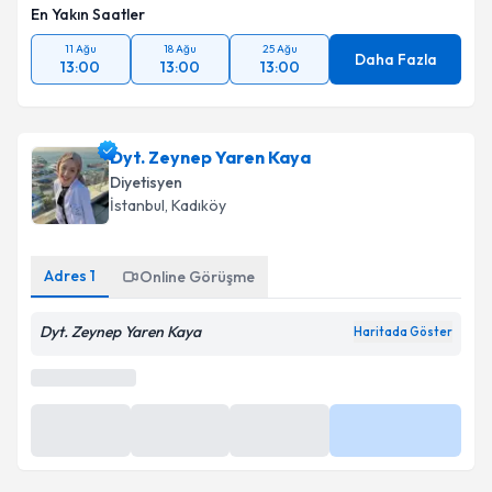
En Yakın Saatler
11 Ağu
18 Ağu
25 Ağu
Daha Fazla
13:00
13:00
13:00
Dyt. Zeynep Yaren Kaya
Diyetisyen
İstanbul
, Kadıköy
Adres
1
Online Görüşme
Dyt. Zeynep Yaren Kaya
Haritada Göster