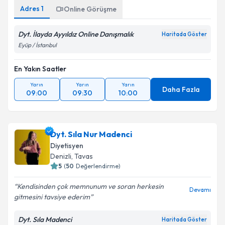
Adres
1
Online Görüşme
Dyt. İlayda Ayyıldız Online Danışmalık
Haritada Göster
Eyüp / İstanbul
En Yakın Saatler
Yarın
Yarın
Yarın
Daha Fazla
09:00
09:30
10:00
Dyt. Sıla Nur Madenci
Diyetisyen
Denizli
, Tavas
5
(
50
Değerlendirme)
Kendisinden çok memnunum ve soran herkesin
Devamı
gitmesini tavsiye ederim
Dyt. Sıla Madenci
Haritada Göster