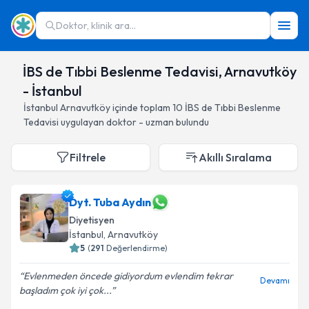
Doktor, klinik ara...
İBS de Tıbbi Beslenme Tedavisi, Arnavutköy
- İstanbul
İstanbul
Arnavutköy
içinde toplam
10
İBS de Tıbbi Beslenme
Tedavisi
uygulayan doktor - uzman bulundu
Filtrele
Akıllı Sıralama
Dyt. Tuba Aydın
Diyetisyen
İstanbul
, Arnavutköy
5
(
291
Değerlendirme)
Evlenmeden öncede gidiyordum evlendim tekrar
Devamı
başladım çok iyi çok...