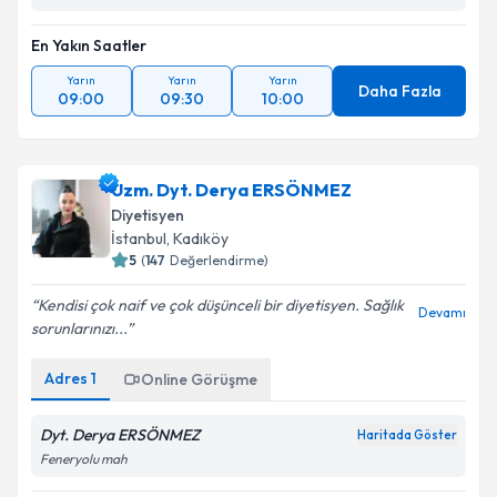
En Yakın Saatler
Yarın
Yarın
Yarın
Daha Fazla
09:00
09:30
10:00
Uzm. Dyt. Derya ERSÖNMEZ
Diyetisyen
İstanbul
, Kadıköy
5
(
147
Değerlendirme)
Kendisi çok naif ve çok düşünceli bir diyetisyen. Sağlık
Devamı
sorunlarınızı...
Adres
1
Online Görüşme
Dyt. Derya ERSÖNMEZ
Haritada Göster
Feneryolu mah