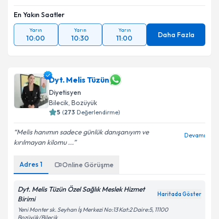
En Yakın Saatler
Yarın
Yarın
Yarın
Daha Fazla
10:00
10:30
11:00
Dyt. Melis Tüzün
Diyetisyen
Bilecik
, Bozüyük
5
(
273
Değerlendirme)
Melis hanımın sadece günlük danışanıyım ve
Devamı
kırılmayan kilomu ...
Adres
1
Online Görüşme
Dyt. Melis Tüzün Özel Sağlık Meslek Hizmet
Haritada Göster
Birimi
Yeni Monter sk. Seyhan İş Merkezi No:13 Kat:2 Daire:5, 11100
Bozüyük/Bilecik