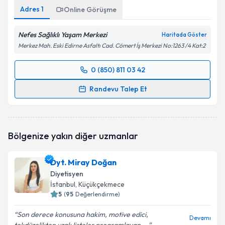
Adres
1
Online Görüşme
Nefes Sağlıklı Yaşam Merkezi
Haritada Göster
Merkez Mah. Eski Edirne Asfaltı Cad. Cömert İş Merkezi No:1263 /4 Kat:2
0 (850) 811 03 42
Randevu Takvimi Talebi
Randevu Talep Et
Dyt. Tuba Aydın
için randevu takvimi talebi oluşturun.
Size bu uzmandan randevu almanız için bir takvim
hazırlandığında e-posta ile bilgilendireceğiz.
Bölgenize yakın diğer uzmanlar
E-posta Adresiniz
Dyt. Miray Doğan
Diyetisyen
İstanbul
, Küçükçekmece
5
(
95
Değerlendirme)
Kişisel verilerimin işlenmesine ilişkin
Aydınlatma
Metni
'ni okudum ve kişisel verilerimin belirtilen
Son derece konusuna hakim, motive edici,
kapsamda işlenmesini kabul ediyorum.
Devamı