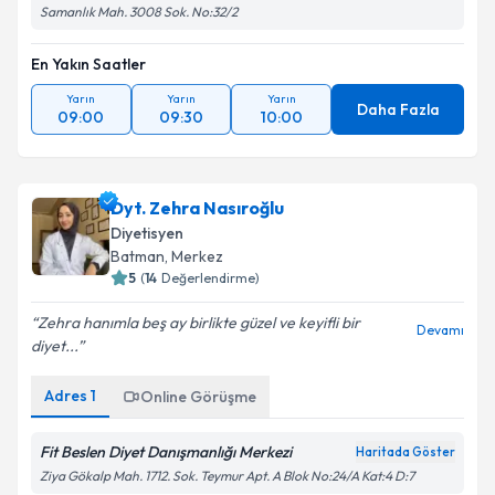
Samanlık Mah. 3008 Sok. No:32/2
En Yakın Saatler
Yarın
Yarın
Yarın
Daha Fazla
09:00
09:30
10:00
Dyt. Zehra Nasıroğlu
Diyetisyen
Batman
, Merkez
5
(
14
Değerlendirme)
Zehra hanımla beş ay birlikte güzel ve keyifli bir
Devamı
diyet...
Adres
1
Online Görüşme
Fit Beslen Diyet Danışmanlığı Merkezi
Haritada Göster
Ziya Gökalp Mah. 1712. Sok. Teymur Apt. A Blok No:24/A Kat:4 D:7