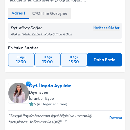
tekdüzelikten uzak listeler programlayan,...
Adres
1
Online Görüşme
Takvim Talebini Gönder
Dyt. Miray Doğan
Haritada Göster
Atakent Mah. 221.Sok. Rota Office A Blok
En Yakın Saatler
11 Ağu
11 Ağu
11 Ağu
Daha Fazla
12:30
13:00
13:30
Dyt. İlayda Ayyıldız
Diyetisyen
İstanbul
, Eyüp
5
(
6
Değerlendirme)
Sevgili İlayda hocamın ilgisi bilgisi ve uzmanlığı
Devamı
tartışılmaz. Yollarımız kesiştiği...