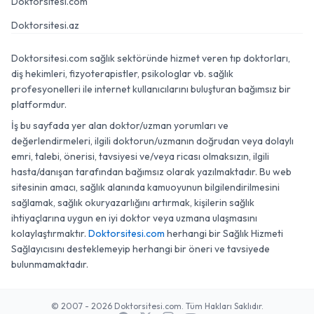
Doktorsitesi.com
Doktorsitesi.az
Doktorsitesi.com sağlık sektöründe hizmet veren tıp doktorları,
diş hekimleri, fizyoterapistler, psikologlar vb. sağlık
profesyonelleri ile internet kullanıcılarını buluşturan bağımsız bir
platformdur.
İş bu sayfada yer alan doktor/uzman yorumları ve
değerlendirmeleri, ilgili doktorun/uzmanın doğrudan veya dolaylı
emri, talebi, önerisi, tavsiyesi ve/veya ricası olmaksızın, ilgili
hasta/danışan tarafından bağımsız olarak yazılmaktadır. Bu web
sitesinin amacı, sağlık alanında kamuoyunun bilgilendirilmesini
sağlamak, sağlık okuryazarlığını artırmak, kişilerin sağlık
ihtiyaçlarına uygun en iyi doktor veya uzmana ulaşmasını
kolaylaştırmaktır.
Doktorsitesi.com
herhangi bir Sağlık Hizmeti
Sağlayıcısını desteklemeyip herhangi bir öneri ve tavsiyede
bulunmamaktadır.
© 2007 - 2026 Doktorsitesi.com. Tüm Hakları Saklıdır.