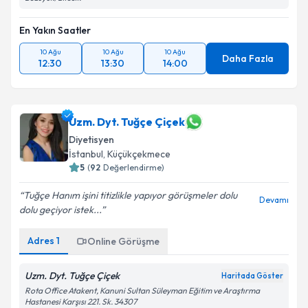
En Yakın Saatler
10 Ağu
10 Ağu
10 Ağu
Daha Fazla
12:30
13:30
14:00
Uzm. Dyt. Tuğçe Çiçek
Diyetisyen
İstanbul
, Küçükçekmece
5
(
92
Değerlendirme)
Tuğçe Hanım işini titizlikle yapıyor görüşmeler dolu
Devamı
dolu geçiyor istek...
Adres
1
Online Görüşme
Uzm. Dyt. Tuğçe Çiçek
Haritada Göster
Rota Office Atakent, Kanuni Sultan Süleyman Eğitim ve Araştırma
Hastanesi Karşısı 221. Sk. 34307