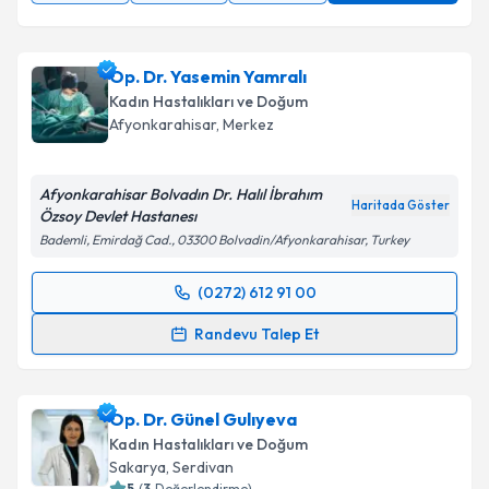
Op. Dr. Yasemin Yamralı
Kadın Hastalıkları ve Doğum
Afyonkarahisar
, Merkez
Afyonkarahisar Bolvadın Dr. Halıl İbrahım
Haritada Göster
Özsoy Devlet Hastanesı
Bademli, Emirdağ Cad., 03300 Bolvadin/Afyonkarahisar, Turkey
(0272) 612 91 00
Randevu Takvimi Talebi
Randevu Talep Et
Op. Dr. Yasemin Yamralı
için randevu takvimi talebi
oluşturun. Size bu uzmandan randevu almanız için bir
Op. Dr. Günel Gulıyeva
takvim hazırlandığında e-posta ile bilgilendireceğiz.
Kadın Hastalıkları ve Doğum
E-posta Adresiniz
Sakarya
, Serdivan
5
(
3
Değerlendirme)