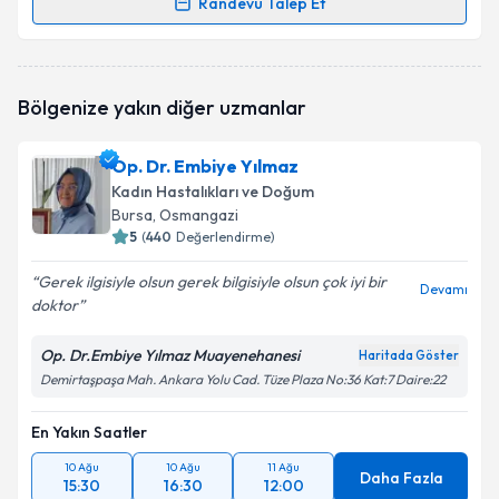
Randevu Talep Et
Randevu Takvimi Talebi
Op. Dr. Semavi Ulusoy
için randevu takvimi talebi
Bölgenize yakın diğer uzmanlar
oluşturun. Size bu uzmandan randevu almanız için bir
takvim hazırlandığında e-posta ile bilgilendireceğiz.
Op. Dr. Embiye Yılmaz
E-posta Adresiniz
Kadın Hastalıkları ve Doğum
Bursa
, Osmangazi
5
(
440
Değerlendirme)
Gerek ilgisiyle olsun gerek bilgisiyle olsun çok iyi bir
Kişisel verilerimin işlenmesine ilişkin
Aydınlatma
Devamı
doktor
Metni
'ni okudum ve kişisel verilerimin belirtilen
kapsamda işlenmesini kabul ediyorum.
Op. Dr.Embiye Yılmaz Muayenehanesi
Haritada Göster
Demirtaşpaşa Mah. Ankara Yolu Cad. Tüze Plaza No:36 Kat:7 Daire:22
Takvim Talebini Gönder
En Yakın Saatler
10 Ağu
10 Ağu
11 Ağu
Daha Fazla
15:30
16:30
12:00