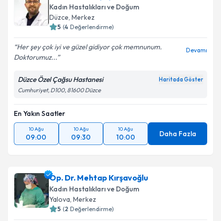
Kadın Hastalıkları ve Doğum
Düzce
, Merkez
5
(
4
Değerlendirme)
Her şey çok iyi ve güzel gidiyor çok memnunum.
Devamı
Doktorumuz...
Düzce Özel Çağsu Hastanesi
Haritada Göster
Cumhuriyet, D100, 81600 Düzce
En Yakın Saatler
10 Ağu
10 Ağu
10 Ağu
Daha Fazla
09:00
09:30
10:00
Op. Dr. Mehtap Kırşavoğlu
Kadın Hastalıkları ve Doğum
Yalova
, Merkez
5
(
2
Değerlendirme)