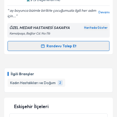
ay boyunca bizimle birlikte çocuğumuzla ilgili her adım
Devamı
için...
Kişisel verilerimin işlenmesine ilişkin
Aydınlatma
Metni
'ni okudum ve kişisel verilerimin belirtilen
ÖZEL MEDAR HASTANESİ SAKARYA
Haritada Göster
kapsamda işlenmesini kabul ediyorum.
Kemalpaşa, Bağlar Cd. No:116
Takvim Talebini Gönder
Randevu Talep Et
Randevu Takvimi Talebi
Op. Dr. Günel Gulıyeva
için randevu takvimi talebi
oluşturun. Size bu uzmandan randevu almanız için bir
İlgili Branşlar
takvim hazırlandığında e-posta ile bilgilendireceğiz.
Kadın Hastalıkları ve Doğum
2
E-posta Adresiniz
Eskişehir İlçeleri
Kişisel verilerimin işlenmesine ilişkin
Aydınlatma