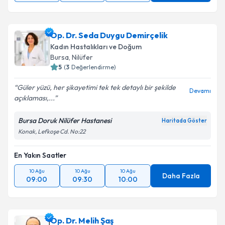
Op. Dr. Seda Duygu Demirçelik
Kadın Hastalıkları ve Doğum
Bursa
, Nilüfer
5
(
3
Değerlendirme)
Güler yüzü, her şikayetimi tek tek detaylı bir şekilde
Devamı
açıklaması,...
Bursa Doruk Nilüfer Hastanesi
Haritada Göster
Konak, Lefkoşe Cd. No:22
En Yakın Saatler
10 Ağu
10 Ağu
10 Ağu
Daha Fazla
09:00
09:30
10:00
Op. Dr. Melih Şaş