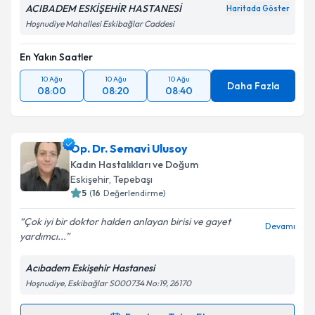
ACIBADEM ESKİŞEHİR HASTANESİ
Haritada Göster
Hoşnudiye Mahallesi Eskibağlar Caddesi
En Yakın Saatler
10 Ağu
10 Ağu
10 Ağu
Daha Fazla
08:00
08:20
08:40
Op. Dr. Semavi Ulusoy
Kadın Hastalıkları ve Doğum
Eskişehir
, Tepebaşı
5
(
16
Değerlendirme)
Çok iyi bir doktor halden anlayan birisi ve gayet
Devamı
yardımcı...
Acıbadem Eskişehir Hastanesi
Hoşnudiye, Eskibağlar S000734 No:19, 26170