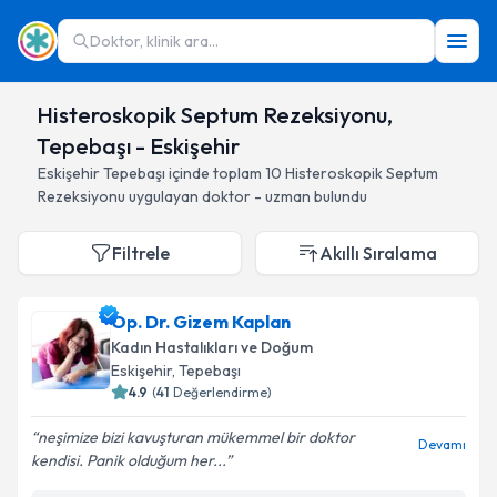
Doktor, klinik ara...
Histeroskopik Septum Rezeksiyonu,
Tepebaşı - Eskişehir
Eskişehir
Tepebaşı
içinde toplam
10
Histeroskopik Septum
Rezeksiyonu
uygulayan doktor - uzman bulundu
Filtrele
Akıllı Sıralama
Op. Dr. Gizem Kaplan
Kadın Hastalıkları ve Doğum
Eskişehir
, Tepebaşı
4.9
(
41
Değerlendirme)
neşimize bizi kavuşturan mükemmel bir doktor
Devamı
kendisi. Panik olduğum her...