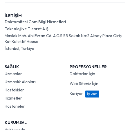
İLETİŞİM
Doktorsitesi Com Bilgi Hizmetleri
Teknoloji ve Ticaret A.Ş.
Maslak Mah. Ahi Evran Cd. A.O.S 55 Sokak No:2 Aksoy Plaza Giriş
Kat Kolektif House
İstanbul, Türkiye
SAĞLIK
PROFESYONELLER
Uzmanlar
Doktorlar İçin
Uzmanlık Alanları
Web Siteniz İçin
Hastalıklar
Kariyer
İşe Alım
Hizmetler
Hastaneler
KURUMSAL
Hakkımızda