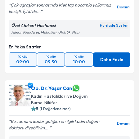
Çok uğraşlar sonrasında Mehtap hocamla yollarımız
Devamı
kesişti. İyi ki de...
Özel Atakent Hastanesi
Haritada Göster
Adnan Menderes, Mahallesi, Ufuk Sk. No:7
En Yakın Saatler
10 Ağu
10 Ağu
10 Ağu
Daha Fazla
09:00
09:30
10:00
Op. Dr. Yaşar Can
Kadın Hastalıkları ve Doğum
Bursa
, Nilüfer
5
(
1
Değerlendirme)
Bu zamana kadar gittiğim en ilgili kadın doğum
Devamı
doktoru diyebilirim....