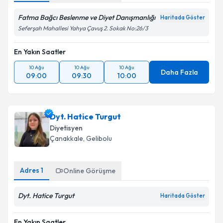
Fatma Bağcı Beslenme ve Diyet Danışmanlığı
Haritada Göster
Seferşah Mahallesi Yahya Çavuş 2. Sokak No:26/3
En Yakın Saatler
10 Ağu
10 Ağu
10 Ağu
Daha Fazla
09:00
09:30
10:00
Dyt. Hatice Turgut
Diyetisyen
Çanakkale
, Gelibolu
Adres
1
Online Görüşme
Dyt. Hatice Turgut
Haritada Göster
En Yakın Saatler