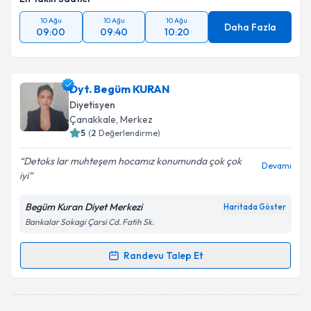
10 Ağu
10 Ağu
10 Ağu
Daha Fazla
09:00
09:40
10:20
Dyt. Begüm KURAN
Diyetisyen
Çanakkale
, Merkez
5
(
2
Değerlendirme)
Detoks lar muhteşem hocamız konumunda çok çok
Devamı
iyi
Begüm Kuran Diyet Merkezi
Haritada Göster
Bankalar Sokagi Çarsi Cd. Fatih Sk.
Randevu Talep Et
Randevu Takvimi Talebi
Dyt. Begüm KURAN
için randevu takvimi talebi