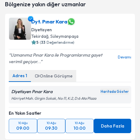
Bölgenize yakın diğer uzmanlar
oluşturun. Size bu uzmandan randevu almanız için bir
takvim hazırlandığında e-posta ile bilgilendireceğiz.
Dyt. Pınar Kara
E-posta Adresiniz
Diyetisyen
Tekirdağ
, Süleymanpaşa
5
(
33
Değerlendirme)
Kişisel verilerimin işlenmesine ilişkin
Aydınlatma
Uzmanımız Pınar Kara ile Programlarımız gayet
Devamı
Metni
'ni okudum ve kişisel verilerimin belirtilen
verimli geçiyor. .
kapsamda işlenmesini kabul ediyorum.
Adres
1
Online Görüşme
Takvim Talebini Gönder
Diyetisyen Pınar Kara
Haritada Göster
Hürriyet Mah. Girgin Sokak, No:11, K:2, D:6 Ata Plaza
En Yakın Saatler
10 Ağu
10 Ağu
10 Ağu
Daha Fazla
09:00
09:30
10:00