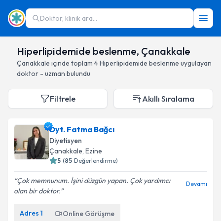
Doktor, klinik ara...
Hiperlipidemide beslenme, Çanakkale
Çanakkale
içinde toplam
4
Hiperlipidemide beslenme
uygulayan
doktor - uzman bulundu
Filtrele
Akıllı Sıralama
Dyt. Fatma Bağcı
Diyetisyen
Çanakkale
, Ezine
5
(
85
Değerlendirme)
Çok memnunum. İşini düzgün yapan. Çok yardımcı
Devamı
olan bir doktor.
Adres
1
Online Görüşme