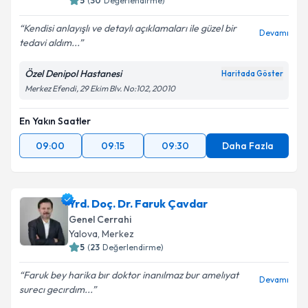
5
(
30
Değerlendirme)
Kendisi anlayışlı ve detaylı açıklamaları ile güzel bir
Devamı
tedavi aldım...
Özel Denipol Hastanesi
Haritada Göster
Merkez Efendi, 29 Ekim Blv. No:102, 20010
En Yakın Saatler
09:00
09:15
09:30
Daha Fazla
Yrd. Doç. Dr. Faruk Çavdar
Genel Cerrahi
Yalova
, Merkez
5
(
23
Değerlendirme)
Faruk bey harika bır doktor inanılmaz bur amelıyat
Devamı
surecı gecırdım...