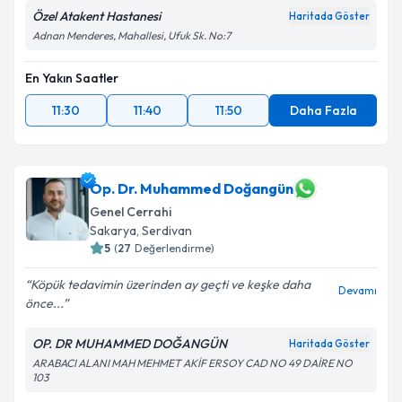
Özel Atakent Hastanesi
Haritada Göster
Adnan Menderes, Mahallesi, Ufuk Sk. No:7
En Yakın Saatler
11:30
11:40
11:50
Daha Fazla
Op. Dr. Muhammed Doğangün
Genel Cerrahi
Sakarya
, Serdivan
5
(
27
Değerlendirme)
Köpük tedavimin üzerinden ay geçti ve keşke daha
Devamı
önce...
OP. DR MUHAMMED DOĞANGÜN
Haritada Göster
ARABACI ALANI MAH MEHMET AKİF ERSOY CAD NO 49 DAİRE NO
103