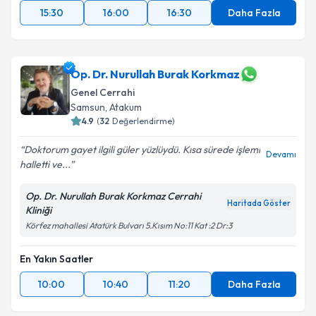
15:30
16:00
16:30
Daha Fazla
Op. Dr. Nurullah Burak Korkmaz
Genel Cerrahi
Samsun
, Atakum
4.9
(
32
Değerlendirme)
Doktorum gayet ilgili güler yüzlüydü. Kısa sürede işlemi
Devamı
halletti ve...
Op. Dr. Nurullah Burak Korkmaz Cerrahi
Haritada Göster
Kliniği
Körfez mahallesi Atatürk Bulvarı 5.Kısım No:11 Kat :2 Dr:3
En Yakın Saatler
10:00
10:40
11:20
Daha Fazla