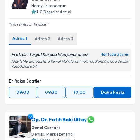
takvim hazırlandığında e-posta ile bilgilendireceğiz.
Hatay
, İskenderun
5
(
1
Değerlendirme)
E-posta Adresiniz
cerrahların kralısın
Adres
1
Adres
2
Adres
3
Kişisel verilerimin işlenmesine ilişkin
Aydınlatma
Metni
'ni okudum ve kişisel verilerimin belirtilen
Prof. Dr. Turgut Karaca Muayenehanesi
Haritada Göster
kapsamda işlenmesini kabul ediyorum.
Atay İş Merkezi Mustafa Kemal Mah. Ibrahim Karaoğlanoğlu Cad. No:58
Kat:10 Daire:57
Takvim Talebini Gönder
En Yakın Saatler
09:00
09:30
10:00
Daha Fazla
Op. Dr. Fatih Baki Ültay
Genel Cerrahi
Denizli
, Merkezefendi