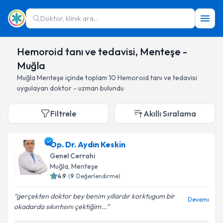
Doktor, klinik ara...
Hemoroid tanı ve tedavisi, Menteşe -
Muğla
Muğla
Menteşe
içinde toplam
10
Hemoroid tanı ve tedavisi
uygulayan doktor - uzman bulundu
Filtrele
Akıllı Sıralama
Op. Dr. Aydın Keskin
Genel Cerrahi
Muğla
, Menteşe
4.9
(
9
Değerlendirme)
gerçekten doktor bey benim yıllardır korktugum bir
Devamı
okadarda sıkıntısını çektiğim...