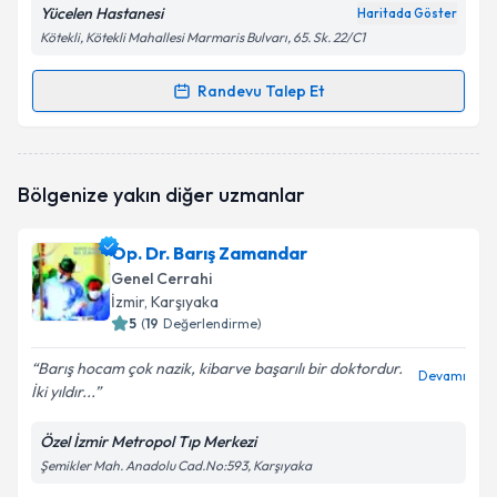
Yücelen Hastanesi
Haritada Göster
Kötekli, Kötekli Mahallesi Marmaris Bulvarı, 65. Sk. 22/C1
Randevu Talep Et
Randevu Takvimi Talebi
Op. Dr. Aydın Keskin
için randevu takvimi talebi
Bölgenize yakın diğer uzmanlar
oluşturun. Size bu uzmandan randevu almanız için bir
takvim hazırlandığında e-posta ile bilgilendireceğiz.
Op. Dr. Barış Zamandar
E-posta Adresiniz
Genel Cerrahi
İzmir
, Karşıyaka
5
(
19
Değerlendirme)
Barış hocam çok nazik, kibarve başarılı bir doktordur.
Kişisel verilerimin işlenmesine ilişkin
Aydınlatma
Devamı
İki yıldır...
Metni
'ni okudum ve kişisel verilerimin belirtilen
kapsamda işlenmesini kabul ediyorum.
Özel İzmir Metropol Tıp Merkezi
Şemikler Mah. Anadolu Cad.No:593, Karşıyaka
Takvim Talebini Gönder