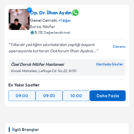
Op. Dr. İlhan Aydın
Genel Cerrahi
+
1
diğer
Bursa
, Nilüfer
5
(
13
Değerlendirme)
Yıllardır çektiğim sıkıntalardan yaptığı başarılı
Devamı
operasyonla kurtaran Doktorum İlhan Aydına...
Özel Doruk Nilüfer Hastanesi
Haritada Göster
Konak Mahallesi, Lefkoşe Cd. No:22, 16110
En Yakın Saatler
09:00
09:30
10:00
Daha Fazla
İlgili Branşlar