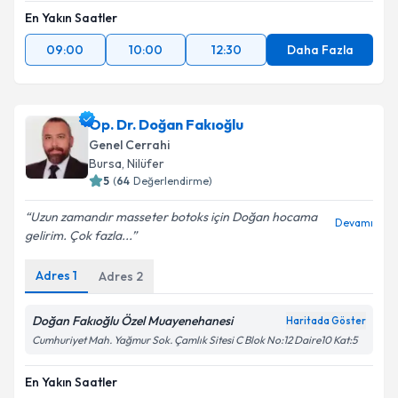
En Yakın Saatler
09:00
10:00
12:30
Daha Fazla
Op. Dr. Doğan Fakıoğlu
Genel Cerrahi
Bursa
, Nilüfer
5
(
64
Değerlendirme)
Uzun zamandır masseter botoks için Doğan hocama
Devamı
gelirim. Çok fazla...
Adres
1
Adres
2
Doğan Fakıoğlu Özel Muayenehanesi
Haritada Göster
Cumhuriyet Mah. Yağmur Sok. Çamlık Sitesi C Blok No:12 Daire10 Kat:5
En Yakın Saatler