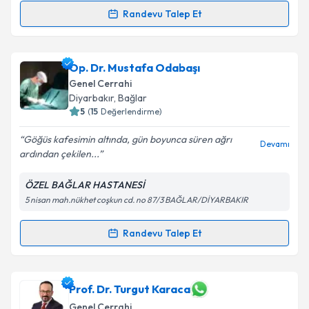
Randevu Talep Et
Randevu Takvimi Talebi
Op. Dr. Barış Zamandar
için randevu takvimi talebi
Op. Dr. Mustafa Odabaşı
oluşturun. Size bu uzmandan randevu almanız için bir
Genel Cerrahi
takvim hazırlandığında e-posta ile bilgilendireceğiz.
Diyarbakır
, Bağlar
5
(
15
Değerlendirme)
E-posta Adresiniz
Göğüs kafesimin altında, gün boyunca süren ağrı
Devamı
ardından çekilen...
ÖZEL BAĞLAR HASTANESİ
Kişisel verilerimin işlenmesine ilişkin
Aydınlatma
5 nisan mah.nükhet coşkun cd. no 87/3 BAĞLAR/DİYARBAKIR
Metni
'ni okudum ve kişisel verilerimin belirtilen
kapsamda işlenmesini kabul ediyorum.
Randevu Talep Et
Randevu Takvimi Talebi
Takvim Talebini Gönder
Op. Dr. Mustafa Odabaşı
için randevu takvimi talebi
Prof. Dr. Turgut Karaca
oluşturun. Size bu uzmandan randevu almanız için bir
Genel Cerrahi