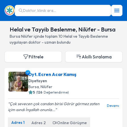
Doktor, klinik ara...
Helal ve Tayyib Beslenme, Nilüfer - Bursa
Bursa
Nilüfer
içinde toplam
10
Helal ve Tayyib Beslenme
uygulayan doktor - uzman bulundu
Filtrele
Akıllı Sıralama
Dyt. Ecren Acar Kamış
Diyetisyen
Bursa
, Nilüfer
5
(
126
Değerlendirme)
Çok sevecen çok candan birisi Görür görmez zaten
Devamı
içim ısındı İnşallah onunla...
Adres
1
Adres
2
Online Görüşme