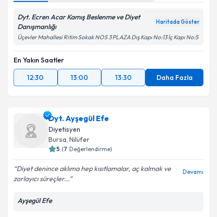
Dyt. Ecren Acar Kamış Beslenme ve Diyet
Haritada Göster
Danışmanlığı
Üçevler Mahallesi Ritim Sokak NOS 3 PLAZA Dış Kapı No:13 İç Kapı No:5
En Yakın Saatler
12:30
13:00
13:30
Daha Fazla
Dyt. Ayşegül Efe
Diyetisyen
Bursa
, Nilüfer
5
(
7
Değerlendirme)
Diyet denince aklıma hep kısıtlamalar, aç kalmak ve
Devamı
zorlayıcı süreçler...
Ayşegül Efe