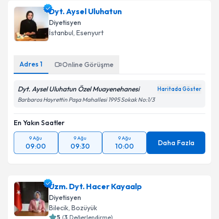
Dyt. Aysel Uluhatun
Diyetisyen
İstanbul
, Esenyurt
Adres
1
Online Görüşme
Dyt. Aysel Uluhatun Özel Muayenehanesi
Haritada Göster
Barbaros Hayrettin Paşa Mahallesi 1995 Sokak No:1/3
En Yakın Saatler
9 Ağu
9 Ağu
9 Ağu
Daha Fazla
09:00
09:30
10:00
Uzm. Dyt. Hacer Kayaalp
Diyetisyen
Bilecik
, Bozüyük
5
(
3
Değerlendirme)