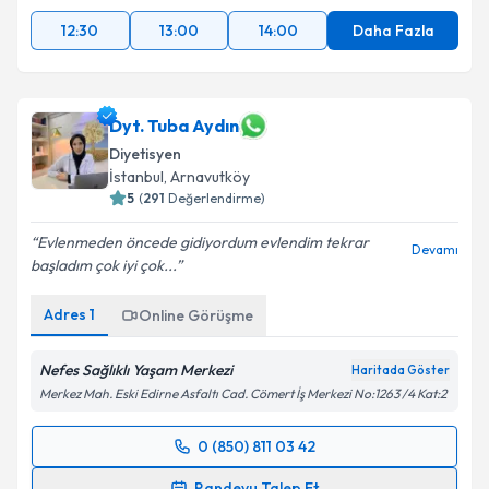
12:30
13:00
14:00
Daha Fazla
Dyt. Tuba Aydın
Diyetisyen
İstanbul
, Arnavutköy
5
(
291
Değerlendirme)
Evlenmeden öncede gidiyordum evlendim tekrar
Devamı
başladım çok iyi çok...
Adres
1
Online Görüşme
Nefes Sağlıklı Yaşam Merkezi
Haritada Göster
Merkez Mah. Eski Edirne Asfaltı Cad. Cömert İş Merkezi No:1263 /4 Kat:2
0 (850) 811 03 42
Randevu Takvimi Talebi
Randevu Talep Et