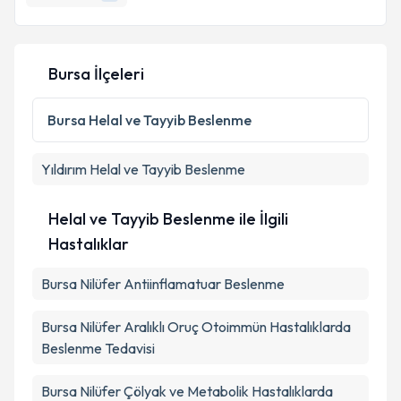
E-posta Adresiniz
Bursa İlçeleri
Kişisel verilerimin işlenmesine ilişkin
Aydınlatma
Metni
'ni okudum ve kişisel verilerimin belirtilen
Bursa
Helal ve Tayyib Beslenme
kapsamda işlenmesini kabul ediyorum.
Yıldırım
Helal ve Tayyib Beslenme
Takvim Talebini Gönder
Helal ve Tayyib Beslenme ile İlgili
Hastalıklar
Bursa Nilüfer Antiinflamatuar Beslenme
Bursa Nilüfer Aralıklı Oruç Otoimmün Hastalıklarda
Beslenme Tedavisi
Bursa Nilüfer Çölyak ve Metabolik Hastalıklarda