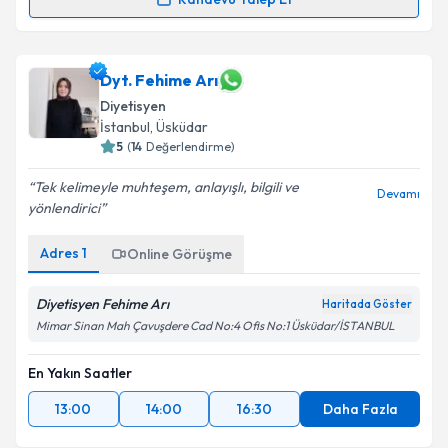
Dyt. Tuba Aydın
için randevu takvimi talebi oluşturun.
Size bu uzmandan randevu almanız için bir takvim
hazırlandığında e-posta ile bilgilendireceğiz.
Dyt. Fehime Arı
Diyetisyen
E-posta Adresiniz
İstanbul
, Üsküdar
5
(
14
Değerlendirme)
Tek kelimeyle muhteşem, anlayışlı, bilgili ve
Devamı
yönlendirici
Kişisel verilerimin işlenmesine ilişkin
Aydınlatma
Metni
'ni okudum ve kişisel verilerimin belirtilen
Adres
1
Online Görüşme
kapsamda işlenmesini kabul ediyorum.
Diyetisyen Fehime Arı
Haritada Göster
Takvim Talebini Gönder
Mimar Sinan Mah Çavuşdere Cad No:4 Ofis No:1 Üsküdar/İSTANBUL
En Yakın Saatler
13:00
14:00
16:30
Daha Fazla