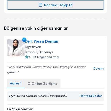
Randevu Talep Et
Randevu Takvimi Talebi
Dyt. Ayşegül Efe
için randevu takvimi talebi oluşturun.
Bölgenize yakın diğer uzmanlar
Size bu uzmandan randevu almanız için bir takvim
hazırlandığında e-posta ile bilgilendireceğiz.
Dyt. Yüsra Duman
E-posta Adresiniz
Diyetisyen
İstanbul
, Ümraniye
5
(
113
Değerlendirme)
Tatlı doktorum ️ kafamda hiç soru kalmıyor o kadar
Kişisel verilerimin işlenmesine ilişkin
Aydınlatma
Devamı
güzel...
Metni
'ni okudum ve kişisel verilerimin belirtilen
kapsamda işlenmesini kabul ediyorum.
Adres
1
Online Görüşme
Takvim Talebini Gönder
Dyt. Yüsra Duman Online Danışmanlık
Haritada Göster
En Yakın Saatler