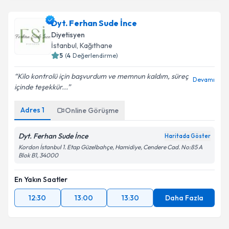
Dyt. Ferhan Sude İnce
Diyetisyen
İstanbul
, Kağıthane
5
(
4
Değerlendirme)
Kilo kontrolü için başvurdum ve memnun kaldım, süreç
Devamı
içinde teşekkür...
Adres
1
Online Görüşme
Dyt. Ferhan Sude İnce
Haritada Göster
Kordon İstanbul 1. Etap Güzelbahçe, Hamidiye, Cendere Cad. No:85 A
Blok B1, 34000
En Yakın Saatler
12:30
13:00
13:30
Daha Fazla