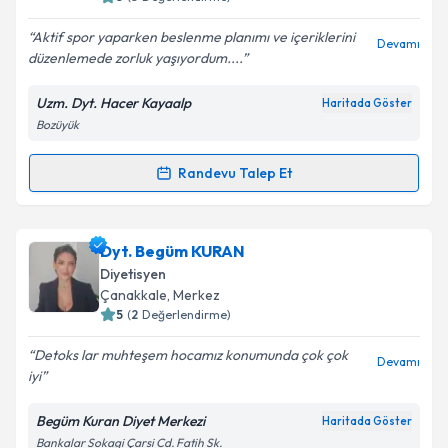
Aktif spor yaparken beslenme planımı ve içeriklerini
Devamı
düzenlemede zorluk yaşıyordum....
Uzm. Dyt. Hacer Kayaalp
Haritada Göster
Bozüyük
Randevu Talep Et
Randevu Takvimi Talebi
Uzm. Dyt. Hacer Kayaalp
için randevu takvimi talebi
Dyt. Begüm KURAN
oluşturun. Size bu uzmandan randevu almanız için bir
Diyetisyen
takvim hazırlandığında e-posta ile bilgilendireceğiz.
Çanakkale
, Merkez
5
(
2
Değerlendirme)
E-posta Adresiniz
Detoks lar muhteşem hocamız konumunda çok çok
Devamı
iyi
Begüm Kuran Diyet Merkezi
Haritada Göster
Kişisel verilerimin işlenmesine ilişkin
Aydınlatma
Bankalar Sokagi Çarsi Cd. Fatih Sk.