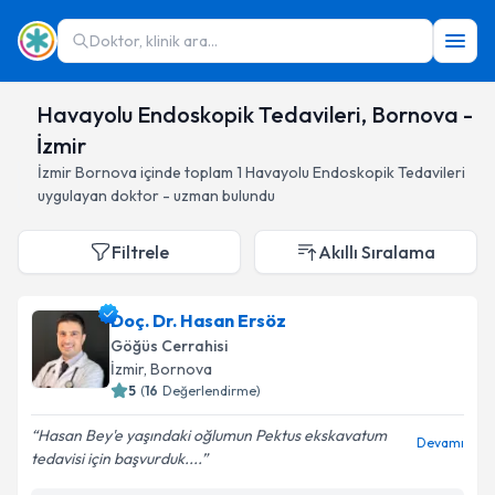
Doktor, klinik ara...
Havayolu Endoskopik Tedavileri, Bornova -
İzmir
İzmir
Bornova
içinde toplam
1
Havayolu Endoskopik Tedavileri
uygulayan doktor - uzman bulundu
Filtrele
Akıllı Sıralama
Doç. Dr. Hasan Ersöz
Göğüs Cerrahisi
İzmir
, Bornova
5
(
16
Değerlendirme)
Hasan Bey'e yaşındaki oğlumun Pektus ekskavatum
Devamı
tedavisi için başvurduk....