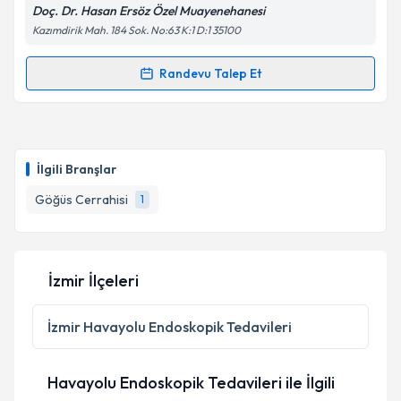
Doç. Dr. Hasan Ersöz Özel Muayenehanesi
Kazımdirik Mah. 184 Sok. No:63 K:1 D:1 35100
Randevu Talep Et
Randevu Takvimi Talebi
Doç. Dr. Hasan Ersöz
için randevu takvimi talebi
oluşturun. Size bu uzmandan randevu almanız için bir
İlgili Branşlar
takvim hazırlandığında e-posta ile bilgilendireceğiz.
Göğüs Cerrahisi
1
E-posta Adresiniz
İzmir İlçeleri
Kişisel verilerimin işlenmesine ilişkin
Aydınlatma
Metni
'ni okudum ve kişisel verilerimin belirtilen
İzmir
Havayolu Endoskopik Tedavileri
kapsamda işlenmesini kabul ediyorum.
Havayolu Endoskopik Tedavileri ile İlgili
Takvim Talebini Gönder