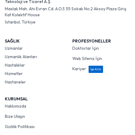
Teknoloji ve Ticaret A.Ş.
Maslak Mah. Ahi Evran Cd. A.O.S 55 Sokak No:2 Aksoy Plaza Giriş
Kat Kolektif House
İstanbul, Türkiye
SAĞLIK
PROFESYONELLER
Uzmanlar
Doktorlar İçin
Uzmanlık Alanları
Web Siteniz İçin
Hastalıklar
Kariyer
İşe Alım
Hizmetler
Hastaneler
KURUMSAL
Hakkımızda
Bize Ulaşın
Gizlilik Politikası