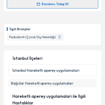
Takvim Talebini Gönder
Randevu Talep Et
Randevu Takvimi Talebi
Uzm. Dt. Esra Özgöçmen Tula
için randevu takvimi
talebi oluşturun. Size bu uzmandan randevu almanız
İlgili Branşlar
için bir takvim hazırlandığında e-posta ile
bilgilendireceğiz.
Pedodonti (Çocuk Diş Hekimliği)
1
E-posta Adresiniz
İstanbul İlçeleri
Kişisel verilerimin işlenmesine ilişkin
Aydınlatma
İstanbul
Hareketli aperey uygulamalari
Metni
'ni okudum ve kişisel verilerimin belirtilen
kapsamda işlenmesini kabul ediyorum.
Bağcılar
Hareketli aperey uygulamalari
Takvim Talebini Gönder
Hareketli aperey uygulamalari ile İlgili
Hastalıklar