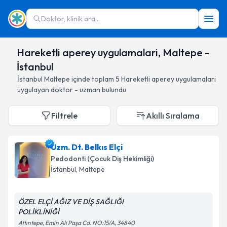
Doktor, klinik ara...
Hareketli aperey uygulamalari, Maltepe -
İstanbul
İstanbul
Maltepe
içinde toplam
5
Hareketli aperey uygulamalari
uygulayan doktor - uzman bulundu
Filtrele
Akıllı Sıralama
Uzm. Dt. Belkıs Elçi
Pedodonti (Çocuk Diş Hekimliği)
İstanbul
, Maltepe
ÖZEL ELÇİ AĞIZ VE DİŞ SAĞLIĞI
POLİKLİNİĞİ
Altıntepe, Emin Ali Paşa Cd. NO:15/A, 34840