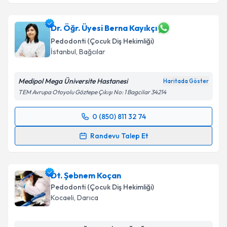
Uzm. Dt. Rümeysa Çakırcalı
için randevu takvimi
talebi oluşturun. Size bu uzmandan randevu almanız
için bir takvim hazırlandığında e-posta ile
Dr. Öğr. Üyesi Berna Kayıkçı
bilgilendireceğiz.
Pedodonti (Çocuk Diş Hekimliği)
İstanbul
, Bağcılar
E-posta Adresiniz
Medipol Mega Üniversite Hastanesi
Haritada Göster
TEM Avrupa Otoyolu Göztepe Çıkışı No: 1 Bagcilar 34214
Kişisel verilerimin işlenmesine ilişkin
Aydınlatma
0 (850) 811 32 74
Metni
'ni okudum ve kişisel verilerimin belirtilen
Randevu Takvimi Talebi
kapsamda işlenmesini kabul ediyorum.
Randevu Talep Et
Dr. Öğr. Üyesi Berna Kayıkçı
için randevu takvimi
Takvim Talebini Gönder
talebi oluşturun. Size bu uzmandan randevu almanız
Dt. Şebnem Koçan
için bir takvim hazırlandığında e-posta ile
bilgilendireceğiz.
Pedodonti (Çocuk Diş Hekimliği)
Kocaeli
, Darıca
E-posta Adresiniz