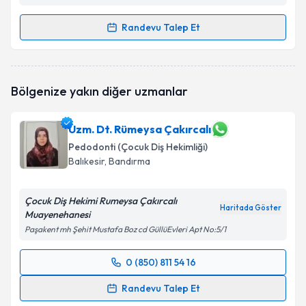
Randevu Talep Et
Randevu Takvimi Talebi
Uzm. Dt. Belkıs Elçi
için randevu takvimi talebi
Bölgenize yakın diğer uzmanlar
oluşturun. Size bu uzmandan randevu almanız için bir
takvim hazırlandığında e-posta ile bilgilendireceğiz.
Uzm. Dt. Rümeysa Çakırcalı
E-posta Adresiniz
Pedodonti (Çocuk Diş Hekimliği)
Balıkesir
, Bandırma
Çocuk Diş Hekimi Rumeysa Çakırcalı
Kişisel verilerimin işlenmesine ilişkin
Aydınlatma
Haritada Göster
Muayenehanesi
Metni
'ni okudum ve kişisel verilerimin belirtilen
kapsamda işlenmesini kabul ediyorum.
Paşakent mh Şehit Mustafa Boz cd GüllüEvleri Apt No:5/1
0 (850) 811 54 16
Randevu Takvimi Talebi
Takvim Talebini Gönder
Randevu Talep Et