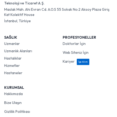
Teknoloji ve Ticaret A.Ş.
Maslak Mah. Ahi Evran Cd. A.O.S 55 Sokak No:2 Aksoy Plaza Giriş
Kat Kolektif House
İstanbul, Türkiye
SAĞLIK
PROFESYONELLER
Uzmanlar
Doktorlar İçin
Uzmanlık Alanları
Web Siteniz İçin
Hastalıklar
Kariyer
İşe Alım
Hizmetler
Hastaneler
KURUMSAL
Hakkımızda
Bize Ulaşın
Gizlilik Politikası