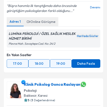
Kişisel verilerimin işlenmesine ilişkin
Aydınlatma
Büşra hanımla ilk tanıştığımda daha öncesinde
Devamı
Metni
'ni okudum ve kişisel verilerimin belirtilen
görüştüğüm psikologlardan farklı olduğunu...
kapsamda işlenmesini kabul ediyorum.
Adres
1
Online Görüşme
Takvim Talebini Gönder
LUMİNA PSİKOLOJİ / ÖZEL SAĞLIK MESLEK
Haritada Göster
HİZMET BİRİMİ
Plevne Mah. Savaştepe Cad. No: 24/2
En Yakın Saatler
17:00
18:00
19:00
Daha Fazla
Klinik Psikolog Gonca Raslayan
Psikoloji
Balıkesir
, Karesi
5
(
3
Değerlendirme)