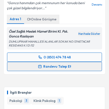
Gonca hanımdan çok memnunum her konuda beni
Devamı
çok güzel bilgilendiriyor...
Adres
1
Online Görüşme
Özel Sağlık Meslek Hizmet Birimi Kl. Psk.
Haritada Göster
Gonca Raslayan
DUMLUPINAR MAHALLESİ ALANLAR SOKAK NO:13 NETACAR
RESIDANS K:1 D:112
0 (850) 474 78 48
Randevu Takvimi Talebi
Randevu Talep Et
Klinik Psikolog Gonca Raslayan
için randevu
takvimi talebi oluşturun. Size bu uzmandan randevu
almanız için bir takvim hazırlandığında e-posta ile
bilgilendireceğiz.
İlgili Branşlar
E-posta Adresiniz
Psikoloji
Klinik Psikolog
3
1