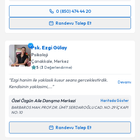
0 (850) 474 44 20
Randevu Takvimi Talebi
Randevu Talep Et
Klinik Psikolog Meryem Zeynep Çetin
için randevu
takvimi talebi oluşturun. Size bu uzmandan randevu
Psk. Ezgi Gülay
almanız için bir takvim hazırlandığında e-posta ile
bilgilendireceğiz.
Psikoloji
Çanakkale
, Merkez
E-posta Adresiniz
5
(
3
Değerlendirme)
Ezgi hanim ile yaklasik kusur seans gerceklestirdik.
Devamı
Kendisinin yaklasimi,...
Kişisel verilerimin işlenmesine ilişkin
Aydınlatma
Özel Özgün Aile Danışma Merkezi
Haritada Göster
Metni
'ni okudum ve kişisel verilerimin belirtilen
BARBAROS MAH. PROF.DR. ÜMİT SERDAROĞLU CAD. NO: 29 İÇ KAPI
kapsamda işlenmesini kabul ediyorum.
NO: 10
Randevu Talep Et
Takvim Talebini Gönder
Randevu Takvimi Talebi