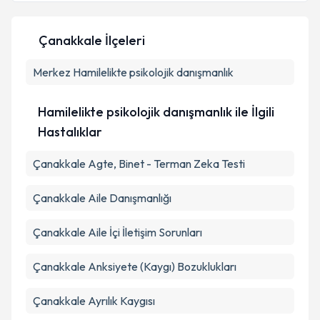
Çanakkale İlçeleri
Kişisel verilerimin işlenmesine ilişkin
Aydınlatma
Metni
'ni okudum ve kişisel verilerimin belirtilen
Merkez
Hamilelikte psikolojik danışmanlık
kapsamda işlenmesini kabul ediyorum.
Hamilelikte psikolojik danışmanlık ile İlgili
Takvim Talebini Gönder
Hastalıklar
Çanakkale Agte, Binet - Terman Zeka Testi
Çanakkale Aile Danışmanlığı
Çanakkale Aile İçi İletişim Sorunları
Çanakkale Anksiyete (Kaygı) Bozuklukları
Çanakkale Ayrılık Kaygısı