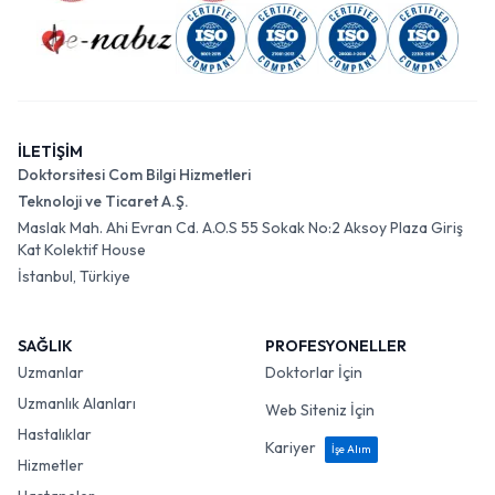
İLETİŞİM
Doktorsitesi Com Bilgi Hizmetleri
Teknoloji ve Ticaret A.Ş.
Maslak Mah. Ahi Evran Cd. A.O.S 55 Sokak No:2 Aksoy Plaza Giriş
Kat Kolektif House
İstanbul, Türkiye
SAĞLIK
PROFESYONELLER
Uzmanlar
Doktorlar İçin
Uzmanlık Alanları
Web Siteniz İçin
Hastalıklar
Kariyer
İşe Alım
Hizmetler