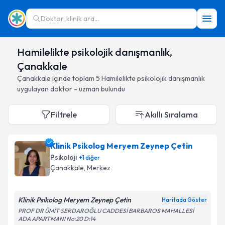
Doktor, klinik ara...
Hamilelikte psikolojik danışmanlık,
Çanakkale
Çanakkale
içinde toplam
5
Hamilelikte psikolojik danışmanlık
uygulayan doktor - uzman bulundu
Filtrele
Akıllı Sıralama
Klinik Psikolog Meryem Zeynep Çetin
Psikoloji
+
1
diğer
Çanakkale
, Merkez
Klinik Psikolog Meryem Zeynep Çetin
Haritada Göster
PROF DR ÜMİT SERDAROĞLU CADDESİ BARBAROS MAHALLESİ
ADA APARTMANI No:20 D:14