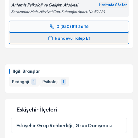
Artemis Psikoloji ve Gelişim Atölyesi
Haritada Göster
Borazanlar Mah. Hürriyet Cad. Kubaoğlu Apart. No:59 / 24
0 (850) 811 36 16
Randevu Takvimi Talebi
Randevu Talep Et
Psk. Nilay Gedikli Gören
için randevu takvimi talebi
oluşturun. Size bu uzmandan randevu almanız için bir
takvim hazırlandığında e-posta ile bilgilendireceğiz.
İlgili Branşlar
E-posta Adresiniz
Pedagoji
Psikoloji
1
1
Kişisel verilerimin işlenmesine ilişkin
Aydınlatma
Eskişehir İlçeleri
Metni
'ni okudum ve kişisel verilerimin belirtilen
kapsamda işlenmesini kabul ediyorum.
Eskişehir
Grup Rehberliği , Grup Danışması
Takvim Talebini Gönder