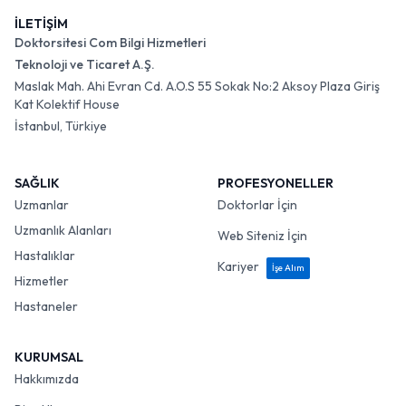
İLETİŞİM
Doktorsitesi Com Bilgi Hizmetleri
Teknoloji ve Ticaret A.Ş.
Maslak Mah. Ahi Evran Cd. A.O.S 55 Sokak No:2 Aksoy Plaza Giriş
Kat Kolektif House
İstanbul, Türkiye
SAĞLIK
PROFESYONELLER
Uzmanlar
Doktorlar İçin
Uzmanlık Alanları
Web Siteniz İçin
Hastalıklar
Kariyer
İşe Alım
Hizmetler
Hastaneler
KURUMSAL
Hakkımızda