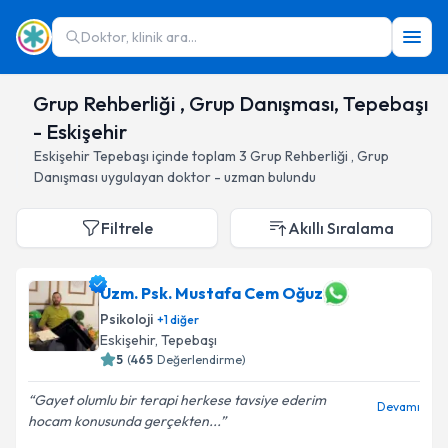
Doktor, klinik ara...
Grup Rehberliği , Grup Danışması, Tepebaşı
- Eskişehir
Eskişehir
Tepebaşı
içinde toplam
3
Grup Rehberliği , Grup
Danışması
uygulayan doktor - uzman bulundu
Filtrele
Akıllı Sıralama
Uzm. Psk. Mustafa Cem Oğuz
Psikoloji
+
1
diğer
Eskişehir
, Tepebaşı
5
(
465
Değerlendirme)
Gayet olumlu bir terapi herkese tavsiye ederim
Devamı
hocam konusunda gerçekten...