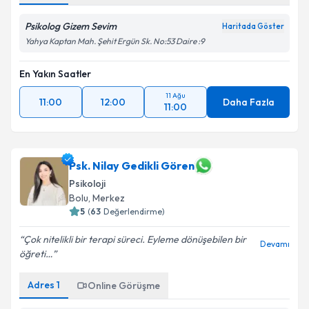
Psikolog Gizem Sevim
Haritada Göster
Yahya Kaptan Mah. Şehit Ergün Sk. No:53 Daire :9
En Yakın Saatler
11 Ağu
11:00
12:00
Daha Fazla
11:00
Psk. Nilay Gedikli Gören
Psikoloji
Bolu
, Merkez
5
(
63
Değerlendirme)
Çok nitelikli bir terapi süreci. Eyleme dönüşebilen bir
Devamı
öğreti…
Adres
1
Online Görüşme