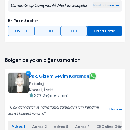
Uzman Grup Danışmanlık Merkezi Eskişehir
Haritada Göster
En Yakın Saatler
09:00
10:00
11:00
Daha Fazla
Bölgenize yakın diğer uzmanlar
Psk. Gizem Sevim Karaman
Psikoloji
Kocaeli
, İzmit
5
(
17
Değerlendirme)
Çok açıklayıcı ve rahatlatıcı tanıdığım için kendimi
Devamı
şanslı hissediyorum.
Adres
1
Adres
2
Adres
3
Adres
4
Online Görüşm