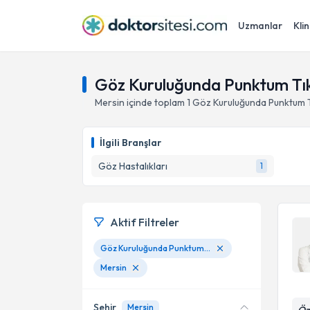
Uzmanlar
Klin
Göz Kuruluğunda Punktum Tık
Mersin
içinde toplam
1
Göz Kuruluğunda Punktum T
İlgili Branşlar
Göz Hastalıkları
1
Aktif Filtreler
Göz Kuruluğunda Punktum Tıkacı
Mersin
Şehir
Mersin