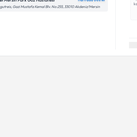
el Mersin Park Göz Hastanesi
Haritada Göster
ka
gutreis, Gazi Mustafa Kemal Blv. No:255, 33010 Akdeniz/Mersin