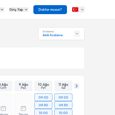
Giriş Yap
Doktor musun?
Sıralama
Akıllı Sıralama
8 Ağu
9 Ağu
10 Ağu
11 Ağu
Cmt
Paz
Pzt
Sal
09:00
09:00
09:30
09:30
10:00
10:00
Takvim
Takvim