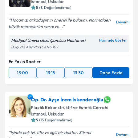
İstanbul
, Üsküdar
5
(
8
Değerlendirme)
Hocamızı arkadaşımın önerisi ile buldum. Normalden
Devamı
büyük memelerim vardı ve...
Medipol Üniversitesi Çamlıca Hastanesi
Haritada Göster
Bulgurlu, Alemdağ Cd No:102
En Yakın Saatler
13:00
13:15
13:30
Daha Fazla
Op. Dr. Ayşe İrem İskenderoğlu
Plastik Rekonstrüktif ve Estetik Cerrahi
İstanbul
, Üsküdar
5
(
13
Değerlendirme)
İşinde çok iyi, titiz ve ilgili bir doktor. Süreci
Devamı