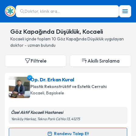
Doktor, klinik ara...
Göz Kapağında Düşüklük, Kocaeli
Kocaeli
içinde toplam
10
Göz Kapağında Düşüklük
uygulayan
doktor - uzman bulundu
Filtrele
Akıllı Sıralama
Op. Dr. Erkan Kural
Plastik Rekonstrüktif ve Estetik Cerrahi
Kocaeli
, Başiskele
Özel Aktif Kocaeli Hastanesi
Yeniköy Merkez, Tekno Park Cd No:13, 41275
Randevu Talep Et