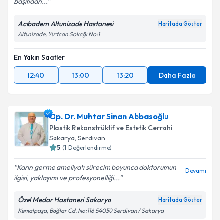
başından...
Acıbadem Altunizade Hastanesi
Haritada Göster
Altunizade, Yurtcan Sokağı No:1
En Yakın Saatler
12:40
13:00
13:20
Daha Fazla
Op. Dr. Muhtar Sinan Abbasoğlu
Plastik Rekonstrüktif ve Estetik Cerrahi
Sakarya
, Serdivan
5
(
1
Değerlendirme)
Karın germe ameliyatı sürecim boyunca doktorumun
Devamı
ilgisi, yaklaşımı ve profesyonelliği...
Özel Medar Hastanesi Sakarya
Haritada Göster
Kemalpaşa, Bağlar Cd. No:116 54050 Serdivan / Sakarya