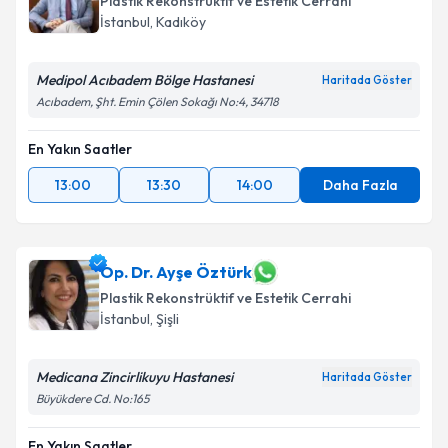
Plastik Rekonstrüktif ve Estetik Cerrahi
İstanbul
, Kadıköy
Medipol Acıbadem Bölge Hastanesi
Haritada Göster
Acıbadem, Şht. Emin Çölen Sokağı No:4, 34718
En Yakın Saatler
13:00
13:30
14:00
Daha Fazla
Op. Dr. Ayşe Öztürk
Plastik Rekonstrüktif ve Estetik Cerrahi
İstanbul
, Şişli
Medicana Zincirlikuyu Hastanesi
Haritada Göster
Büyükdere Cd. No:165
En Yakın Saatler