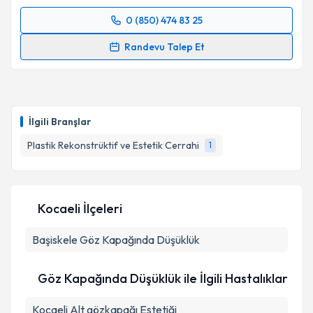
0 (850) 474 83 25
Randevu Takvimi Talebi
Randevu Talep Et
Op. Dr. Muhtar Sinan Abbasoğlu
için randevu
takvimi talebi oluşturun. Size bu uzmandan randevu
almanız için bir takvim hazırlandığında e-posta ile
bilgilendireceğiz.
İlgili Branşlar
E-posta Adresiniz
Plastik Rekonstrüktif ve Estetik Cerrahi
1
Kocaeli İlçeleri
Kişisel verilerimin işlenmesine ilişkin
Aydınlatma
Metni
'ni okudum ve kişisel verilerimin belirtilen
Başiskele
Göz Kapağında Düşüklük
kapsamda işlenmesini kabul ediyorum.
Göz Kapağında Düşüklük ile İlgili Hastalıklar
Takvim Talebini Gönder
Kocaeli Alt gözkapağı Estetiği