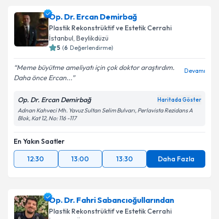
Op. Dr. Ercan Demirbağ
Plastik Rekonstrüktif ve Estetik Cerrahi
İstanbul
, Beylikdüzü
5
(
6
Değerlendirme)
Meme büyütme ameliyatı için çok doktor araştırdım.
Devamı
Daha önce Ercan...
Op. Dr. Ercan Demirbağ
Haritada Göster
Adnan Kahveci Mh. Yavuz Sultan Selim Bulvarı, Perlavista Rezidans A
Blok, Kat 12, No: 116 -117
En Yakın Saatler
12:30
13:00
13:30
Daha Fazla
Op. Dr. Fahri Sabancıoğullarından
Plastik Rekonstrüktif ve Estetik Cerrahi