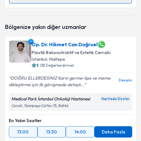
Randevu Takvimi Talebi
Op. Dr. Erkan Kural
için randevu takvimi talebi
Bölgenize yakın diğer uzmanlar
oluşturun. Size bu uzmandan randevu almanız için bir
takvim hazırlandığında e-posta ile bilgilendireceğiz.
Op. Dr. Hikmet Can Doğruel
E-posta Adresiniz
Plastik Rekonstrüktif ve Estetik Cerrahi
İstanbul
, Maltepe
5
(
12
Değerlendirme)
Kişisel verilerimin işlenmesine ilişkin
Aydınlatma
DOĞRU ELLERDESİNİZ Karın germe-lipo ve meme
Devamı
Metni
'ni okudum ve kişisel verilerimin belirtilen
dikleştirme için ilk görüşmede detaylı...
kapsamda işlenmesini kabul ediyorum.
Medical Park İstanbul Onkoloji Hastanesi
Haritada Göster
Cevizli, Talatpaşa Cd No:75, 34846
Takvim Talebini Gönder
En Yakın Saatler
13:00
13:30
14:00
Daha Fazla