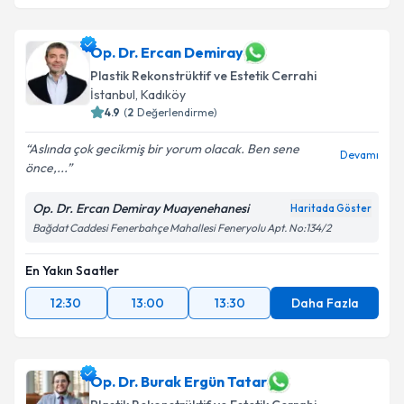
Op. Dr. Ercan Demiray
Plastik Rekonstrüktif ve Estetik Cerrahi
İstanbul
, Kadıköy
4.9
(
2
Değerlendirme)
Aslında çok gecikmiş bir yorum olacak. Ben sene
Devamı
önce,...
Op. Dr. Ercan Demiray Muayenehanesi
Haritada Göster
Bağdat Caddesi Fenerbahçe Mahallesi Feneryolu Apt. No:134/2
En Yakın Saatler
12:30
13:00
13:30
Daha Fazla
Op. Dr. Burak Ergün Tatar