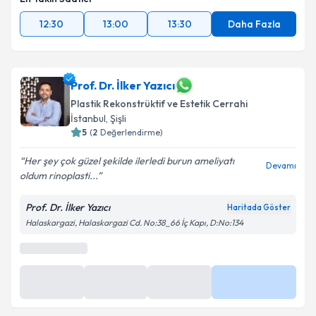
12:30
13:00
13:30
Daha Fazla
Prof. Dr. İlker Yazıcı
Plastik Rekonstrüktif ve Estetik Cerrahi
İstanbul
, Şişli
5
(
2
Değerlendirme)
Her şey çok güzel şekilde ilerledi burun ameliyatı
Devamı
oldum rinoplasti...
Prof. Dr. İlker Yazıcı
Haritada Göster
Halaskargazi, Halaskargazi Cd. No:38_66 İç Kapı, D:No:134