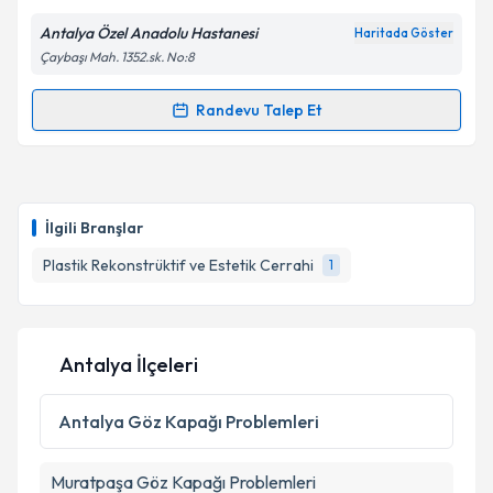
Antalya Özel Anadolu Hastanesi
Haritada Göster
Çaybaşı Mah. 1352.sk. No:8
Randevu Talep Et
Randevu Takvimi Talebi
Op. Dr. Deniz Özgür Sucu
için randevu takvimi
talebi oluşturun. Size bu uzmandan randevu almanız
İlgili Branşlar
için bir takvim hazırlandığında e-posta ile
bilgilendireceğiz.
Plastik Rekonstrüktif ve Estetik Cerrahi
1
E-posta Adresiniz
Antalya İlçeleri
Kişisel verilerimin işlenmesine ilişkin
Aydınlatma
Antalya
Göz Kapağı Problemleri
Metni
'ni okudum ve kişisel verilerimin belirtilen
kapsamda işlenmesini kabul ediyorum.
Muratpaşa
Göz Kapağı Problemleri