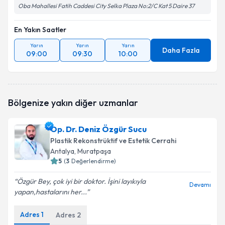
Oba Mahallesi Fatih Caddesi City Selka Plaza No:2/C Kat 5 Daire 37
En Yakın Saatler
Yarın
Yarın
Yarın
Daha Fazla
09:00
09:30
10:00
Bölgenize yakın diğer uzmanlar
Op. Dr. Deniz Özgür Sucu
Plastik Rekonstrüktif ve Estetik Cerrahi
Antalya
, Muratpaşa
5
(
3
Değerlendirme)
Özgür Bey, çok iyi bir doktor. İşini layıkıyla
Devamı
yapan,hastalarını her...
Adres
1
Adres
2