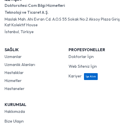
Doktorsitesi Com Bilgi Hizmetleri
Teknoloji ve Ticaret A.Ş.
Maslak Mah. Ahi Evran Cd. A.O.S 55 Sokak No:2 Aksoy Plaza Giriş
Kat Kolektif House
İstanbul, Türkiye
SAĞLIK
PROFESYONELLER
Uzmanlar
Doktorlar İçin
Uzmanlık Alanları
Web Siteniz İçin
Hastalıklar
Kariyer
İşe Alım
Hizmetler
Hastaneler
KURUMSAL
Hakkımızda
Bize Ulaşın