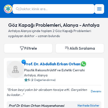
Doktor, klinik ara...
Göz Kapağı Problemleri, Alanya - Antalya
Antalya
Alanya
içinde toplam
2
Göz Kapağı Problemleri
uygulayan doktor - uzman bulundu
Filtrele
Akıllı Sıralama
Prof. Dr. Abdullah Erkan Orhan
Plastik Rekonstrüktif ve Estetik Cerrahi
Antalya
, Alanya
5
(
2
Değerlendirme)
Erkan beyi yakın bir akrabam tavsiye etti. Gerçekten
Devamı
bu kadar...
Prof Dr Erkan Orhan Muayenehanesi
Haritada Göster