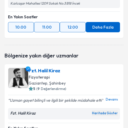
Kızılcaşar Mahallesi 1209 Sokak No:3 B18 İncek
En Yakın Saatler
10:00
11:00
12:00
Daha Fazla
Bölgenize yakın diğer uzmanlar
Fzt. Halil Kiraz
Fizyoterapi
Gaziantep
, Şahinbey
5
(
9
Değerlendirme)
Devamı
Uzman gayet bilinçli ve ilgili bir şekilde müdahale etti
Fzt. Halil Kiraz
Haritada Göster