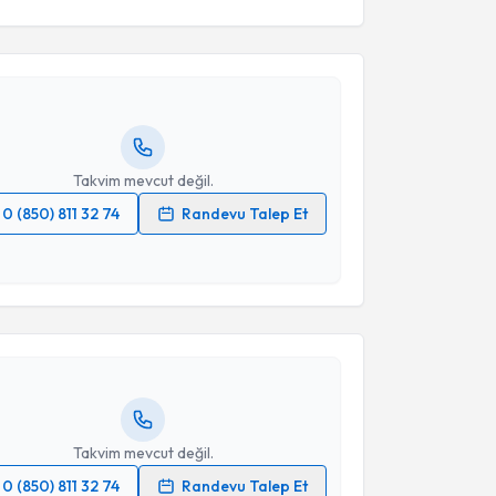
Üyesi Elmir Khanmamadov
için randevu takvimi
turun. Size bu uzmandan randevu almanız için bir
rlandığında e-posta ile bilgilendireceğiz.
resiniz
Takvim mevcut değil.
0 (850) 811 32 74
Randevu Talep Et
akvimi Talebi
 verilerimin işlenmesine ilişkin
Aydınlatma Metni
'ni
 ve kişisel verilerimin belirtilen kapsamda
esini kabul ediyorum.
Tehran Aliyeva
için randevu takvimi talebi oluşturun.
andan randevu almanız için bir takvim
Takvim Talebini Gönder
ında e-posta ile bilgilendireceğiz.
resiniz
Takvim mevcut değil.
0 (850) 811 32 74
Randevu Talep Et