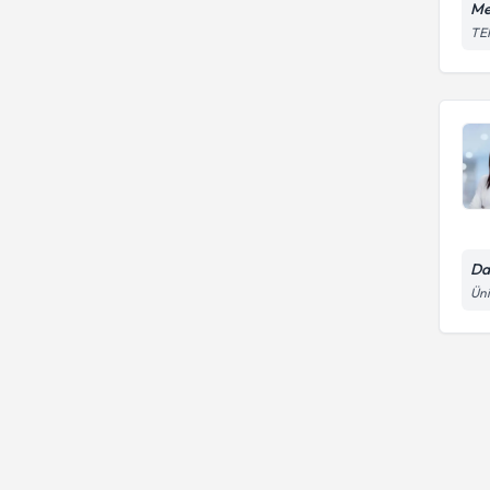
Me
TEM
Da
Üni