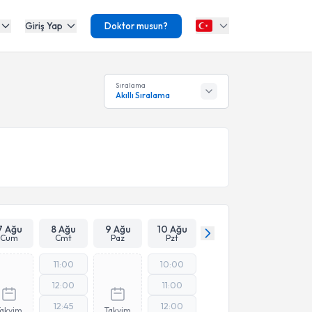
Giriş Yap
Doktor musun?
Sıralama
Akıllı Sıralama
7 Ağu
8 Ağu
9 Ağu
10 Ağu
Cum
Cmt
Paz
Pzt
11:00
10:00
12:00
11:00
12:45
12:00
Takvim
Takvim