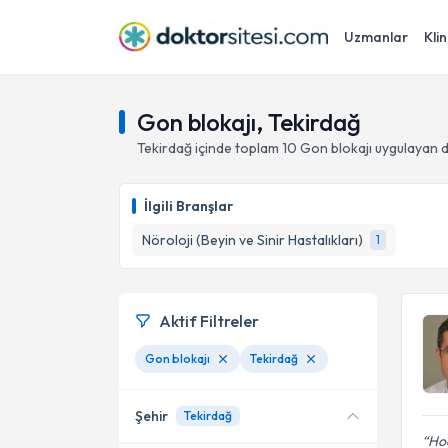
Uzmanlar
Klin
Gon blokajı, Tekirdağ
Tekirdağ
içinde toplam
10
Gon blokajı
uygulayan d
İlgili Branşlar
Nöroloji (Beyin ve Sinir Hastalıkları)
1
Aktif Filtreler
Gon blokajı
Tekirdağ
Şehir
Tekirdağ
Ho