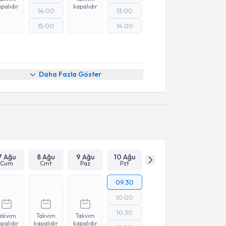
palıdır
kapalıdır
14:00
13:00
15:00
14:00
Daha Fazla Göster
7 Ağu
8 Ağu
9 Ağu
10 Ağu
Cum
Cmt
Paz
Pzt
09:30
10:00
10:30
Takvim
Takvim
Takvim
palıdır
kapalıdır
kapalıdır