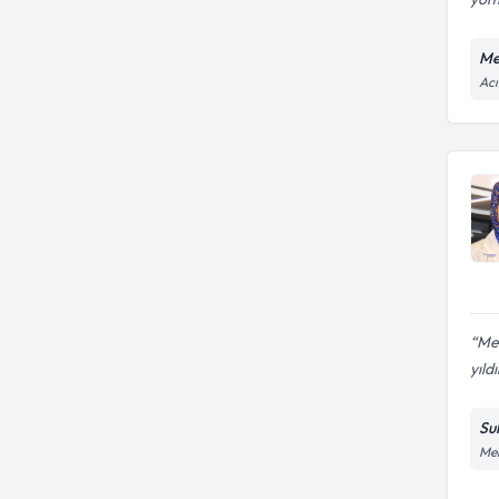
Me
Acı
Mer
yıldı
Su
Meh