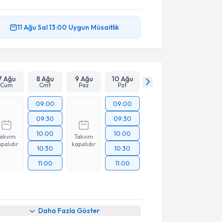
11 Ağu
Sal
13:00
Uygun Müsaitlik
7 Ağu
8 Ağu
9 Ağu
10 Ağu
Cum
Cmt
Paz
Pzt
09:00
09:00
09:30
09:30
10:00
10:00
Takvim
Takvim
palıdır
kapalıdır
10:30
10:30
11:00
11:00
akvimi Talebi
Daha Fazla Göster