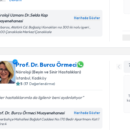
roloji Uzmanı Dr.Selda Kap
Haritada Göster
ayenehanesi
baros, Atatürk Cd. Boğaziçi Konakları no 300 iki nolu işyeri ,
000 Çanakkale Merkez/Çanakkale
Prof. Dr. Burcu Örmeci
Nöroloji (Beyin ve Sinir Hastalıkları)
İstanbul
, Kadıköy
5
(
17
Değerlendirme)
er hastalıklarımla da ilgilenir beni aydınlatıyor
ka
of. Dr. Burcu Örmeci Muayenehanesi
Haritada Göster
erbahçe Mahallesi Bağdat Caddesi No:170 Bedir Apartmanı Kat:1
re:4