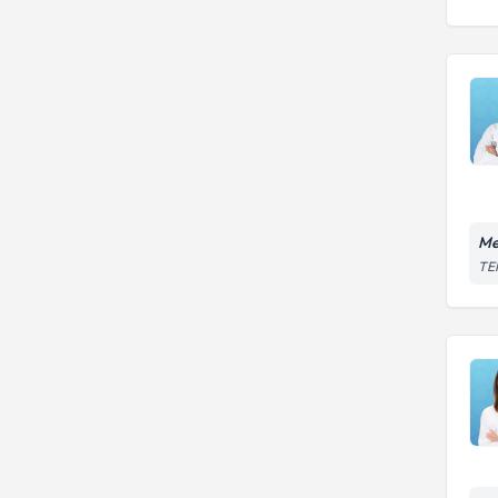
Me
TEM