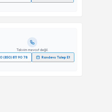
akvimi Talebi
 verilerimin işlenmesine ilişkin
Aydınlatma Metni
'ni
 ve kişisel verilerimin belirtilen kapsamda
esini kabul ediyorum.
Didem Tezen
için randevu takvimi talebi oluşturun.
andan randevu almanız için bir takvim
ında e-posta ile bilgilendireceğiz.
Takvim Talebini Gönder
resiniz
Takvim mevcut değil.
0 (850) 811 90 78
Randevu Talep Et
 verilerimin işlenmesine ilişkin
Aydınlatma Metni
'ni
 ve kişisel verilerimin belirtilen kapsamda
esini kabul ediyorum.
Takvim Talebini Gönder