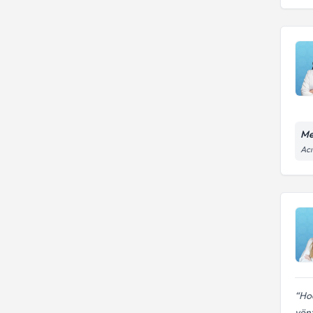
Me
Acı
Hoc
yönt