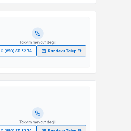
nci Emekli
için randevu takvimi talebi oluşturun. Size
 randevu almanız için bir takvim hazırlandığında e-
lgilendireceğiz.
resiniz
Takvim mevcut değil.
0 (850) 811 32 74
Randevu Talep Et
 verilerimin işlenmesine ilişkin
Aydınlatma Metni
'ni
 ve kişisel verilerimin belirtilen kapsamda
akvimi Talebi
esini kabul ediyorum.
use Çağla Arı
için randevu takvimi talebi oluşturun.
Takvim Talebini Gönder
andan randevu almanız için bir takvim
ında e-posta ile bilgilendireceğiz.
resiniz
Takvim mevcut değil.
0 (850) 811 32 74
Randevu Talep Et