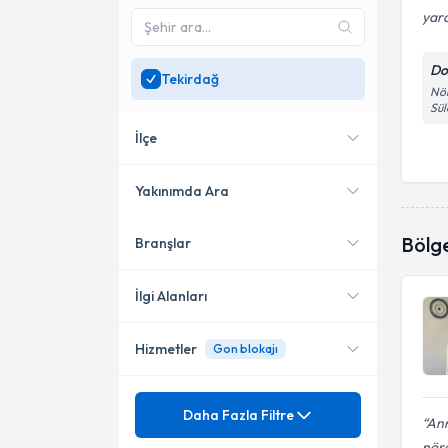
yard
Do
Tekirdağ
Nör
Sü
İlçe
Yakınımda Ara
Bölg
Branşlar
Konumuma yakın uzmanları
Merkez
göster
İlgi Alanları
Hizmetler
Gon blokajı
Nöroloji (Beyin ve Sinir
Hastalıkları)
Mezuniyet
ALS
Daha Fazla Filtre
Ann
nöra