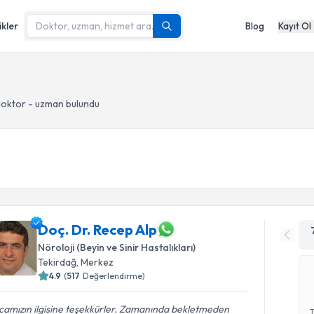
ikler
Blog
Kayıt Ol
oktor - uzman bulundu
Doç. Dr. Recep Alp
Nöroloji (Beyin ve Sinir Hastalıkları)
Tekirdağ
, Merkez
4.9
(
517
Değerlendirme)
camızın ilgisine teşekkürler. Zamanında bekletmeden