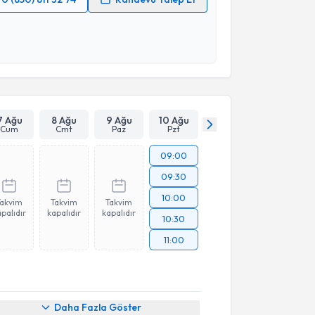
 verilerimin işlenmesine ilişkin
Aydınlatma Metni
'ni
 ve kişisel verilerimin belirtilen kapsamda
esini kabul ediyorum.
Takvim Talebini Gönder
7 Ağu
8 Ağu
9 Ağu
10 Ağu
Cum
Cmt
Paz
Pzt
09:00
09:30
10:00
Takvim
Takvim
Takvim
palıdır
kapalıdır
kapalıdır
10:30
11:00
akvimi Talebi
Daha Fazla Göster