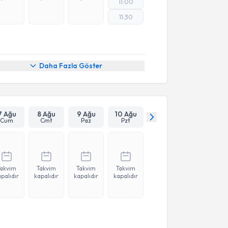
11:00
11:30
Daha Fazla Göster
7 Ağu
8 Ağu
9 Ağu
10 Ağu
Cum
Cmt
Paz
Pzt
Takvim
Takvim
Takvim
Takvim
palıdır
kapalıdır
kapalıdır
kapalıdır