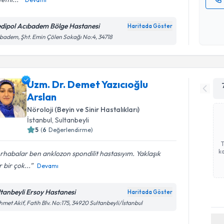
Kişisel
okudum
dipol Acıbadem Bölge Hastanesi
Haritada Göster
işlenm
badem, Şht. Emin Çölen Sokağı No:4, 34718
Uzm. Dr. Demet Yazıcıoğlu
Arslan
Nöroloji (Beyin ve Sinir Hastalıkları)
İstanbul
, Sultanbeyli
5
(
6
Değerlendirme)
ka
habalar ben anklozon spondilit hastasıyım. Yaklaşık
r bir çok...
Devamı
ltanbeyli Ersoy Hastanesi
Haritada Göster
met Akif, Fatih Blv. No:175, 34920 Sultanbeyli/İstanbul
Randevu T