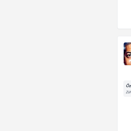
Öz
Züh