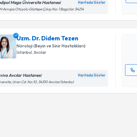
dipol Mega Üniversite Hastanesi
Haritada Göster
Randevu T
Kişisel
 Avrupa Otoyolu Göztepe Çıkışı No: 1 Bagcilar 34214
okudum
işlenm
Uzm. Dr. 
Size bu uzm
Uzm. Dr. Didem Tezen
hazırlandığ
Nöroloji (Beyin ve Sinir Hastalıkları)
E-posta Ad
İstanbul
, Avcılar
viva Avcılar Hastanesi
Haritada Göster
Kişisel
versite, Uran Cd. No:10, 34310 Avcılar/İstanbul
okudum
işlenm