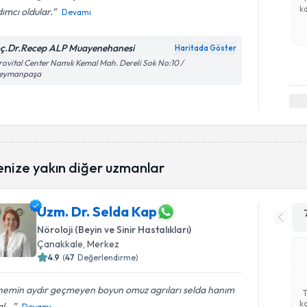
ka
ımcı oldular.
Devamı
ç.Dr.Recep ALP Muayenehanesi
Haritada Göster
ovital Center Namık Kemal Mah. Dereli Sok No:10 /
leymanpaşa
enize yakın diğer uzmanlar
Uzm. Dr. Selda Kap
Nöroloji (Beyin ve Sinir Hastalıkları)
Çanakkale
, Merkez
4.9
(
47
Değerlendirme)
emin aydır geçmeyen boyun omuz agrıları selda hanım
ka
l...
Devamı