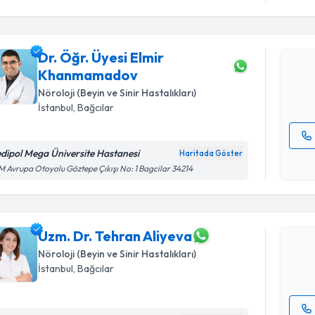
Dr. Öğr. 
talebi oluş
Dr. Öğr. Üyesi Elmir
takvim hazı
Khanmamadov
E-posta Ad
Nöroloji (Beyin ve Sinir Hastalıkları)
İstanbul
, Bağcılar
dipol Mega Üniversite Hastanesi
Haritada Göster
Randevu T
Kişisel
 Avrupa Otoyolu Göztepe Çıkışı No: 1 Bagcilar 34214
okudum
işlenm
Uzm. Dr. 
Size bu uzm
hazırlandığ
Uzm. Dr. Tehran Aliyeva
Nöroloji (Beyin ve Sinir Hastalıkları)
E-posta Ad
İstanbul
, Bağcılar