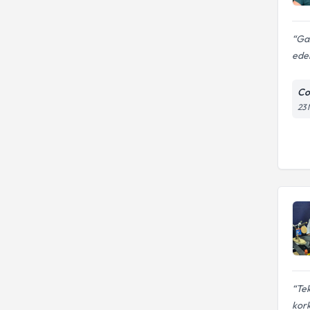
Gaz
ede
Con
23 
Tek
kork