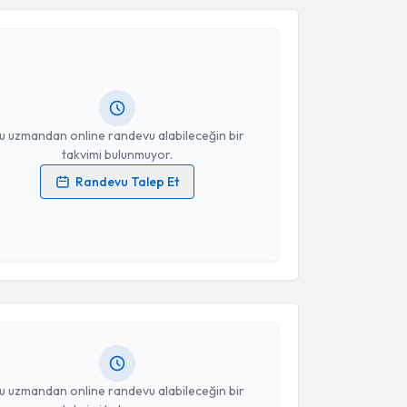
Kılıç
için randevu takvimi talebi oluşturun. Size bu
ndevu almanız için bir takvim hazırlandığında e-
lgilendireceğiz.
resiniz
u uzmandan online randevu alabileceğin bir
takvimi bulunmuyor.
Randevu Talep Et
 verilerimin işlenmesine ilişkin
Aydınlatma Metni
'ni
 ve kişisel verilerimin belirtilen kapsamda
akvimi Talebi
esini kabul ediyorum.
Takvim Talebini Gönder
oç
için randevu takvimi talebi oluşturun. Size bu
ndevu almanız için bir takvim hazırlandığında e-
lgilendireceğiz.
resiniz
u uzmandan online randevu alabileceğin bir