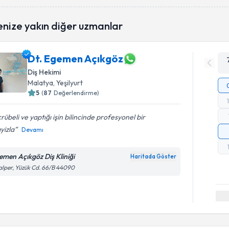
enize yakın diğer uzmanlar
Dt. Egemen Açıkgöz
Diş Hekimi
Malatya
, Yeşilyurt
5
(
87
Değerlendirme)
rübeli ve yaptığı işin bilincinde profesyonel bir
yizla
Devamı
emen Açıkgöz Diş Kliniği
Haritada Göster
lper, Yüzük Cd. 66/B 44090