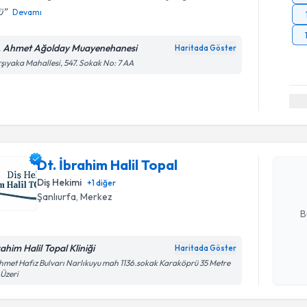
ü
Devamı
. Ahmet Ağolday Muayenehanesi
Haritada Göster
şıyaka Mahallesi, 547. Sokak No: 7 AA
Randevu T
Dt. İbrahi
Size bu uzm
Dt. İbrahim Halil Topal
hazırlandığ
Diş Hekimi
+
1
diğer
E-posta Ad
Şanlıurfa
, Merkez
B
ahim Halil Topal Kliniği
Haritada Göster
Kişisel
met Hafız Bulvarı Narlıkuyu mah 1136.sokak Karaköprü 35 Metre
 Üzeri
okudum
işlenm