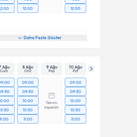
12:00
12:00
12:00
Daha Fazla Göster
7 Ağu
8 Ağu
9 Ağu
10 Ağu
Cum
Cmt
Paz
Pzt
09:00
09:00
09:00
09:30
09:30
09:30
10:00
10:00
10:00
Takvim
kapalıdır
10:30
10:30
10:30
11:00
11:00
11:00