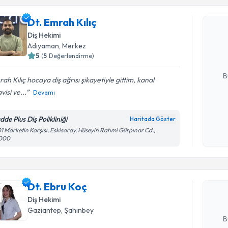
Dt. Emrah Kılıç
Dt. Emrah 
uzmandan ra
Diş Hekimi
posta ile bi
Adıyaman
, Merkez
5
(
5
Değerlendirme)
E-posta Ad
B
ah Kılıç hocaya diş ağrısı şikayetiyle gittim, kanal
visi ve...
Devamı
Kişisel
de Plus Diş Polikliniği
Haritada Göster
okudum
Randevu T
1 Marketin Karşısı, Eskisaray, Hüseyin Rahmi Gürpınar Cd.,
işlenm
000
Dt. Ebru K
uzmandan ra
Dt. Ebru Koç
posta ile bi
Diş Hekimi
E-posta Ad
Gaziantep
, Şahinbey
B