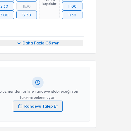
kapalıdır
12:30
11:30
11:00
13:00
12:30
11:30
akvimi Talebi
Daha Fazla Göster
m Halil Topal
için randevu takvimi talebi oluşturun.
andan randevu almanız için bir takvim
ında e-posta ile bilgilendireceğiz.
resiniz
u uzmandan online randevu alabileceğin bir
takvimi bulunmuyor.
Randevu Talep Et
 verilerimin işlenmesine ilişkin
Aydınlatma Metni
'ni
 ve kişisel verilerimin belirtilen kapsamda
esini kabul ediyorum.