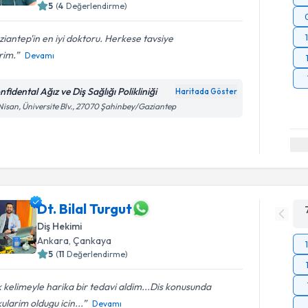
5
(
4
Değerlendirme)
iantep'in en iyi doktoru. Herkese tavsiye
rim.
Devamı
fidental Ağız ve Diş Sağlığı Polikliniği
Haritada Göster
Nisan, Üniversite Blv., 27070 Şahinbey/Gaziantep
Dt. Bilal Turgut
Diş Hekimi
Ankara
, Çankaya
5
(
11
Değerlendirme)
 kelimeyle harika bir tedavi aldim...Dis konusunda
ularim oldugu icin...
Devamı