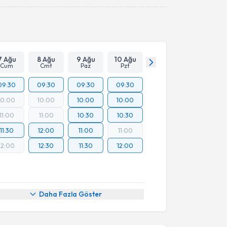
Takvim Talebini Gönder
7 Ağu
8 Ağu
9 Ağu
10 Ağu
Cum
Cmt
Paz
Pzt
09:30
09:30
09:30
09:30
10:00
10:00
10:00
10:00
11:00
11:00
10:30
10:30
11:30
12:00
11:00
11:00
12:00
12:30
11:30
12:00
Daha Fazla Göster