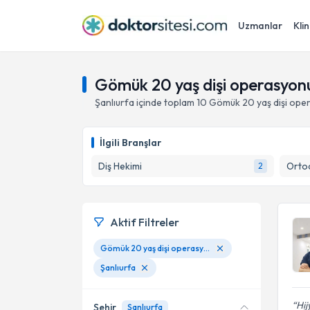
Uzmanlar
Klin
Gömük 20 yaş dişi operasyonu
Şanlıurfa
içinde toplam
10
Gömük 20 yaş dişi ope
İlgili Branşlar
Diş Hekimi
Ortod
2
Aktif Filtreler
Gömük 20 yaş dişi operasyonu
Şanlıurfa
Hij
Şehir
Şanlıurfa