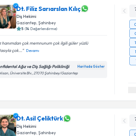
Dt. Filiz Sarıarslan Kılıç
Diş Hekimi
Gaziantep
, Şahinbey
5
(
14
Değerlendirme)
iz hanımdan çok memnunum çok ilgili güler yüzlü
asıyla çok...
Devamı
fidental Ağız ve Diş Sağlığı Polikliniği
Haritada Göster
Nisan, Üniversite Blv., 27070 Şahinbey/Gaziantep
Dt. Asil Çeliktürk
Diş Hekimi
Gaziantep
, Şahinbey