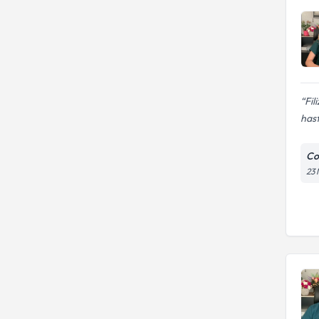
Fil
hast
Con
23 