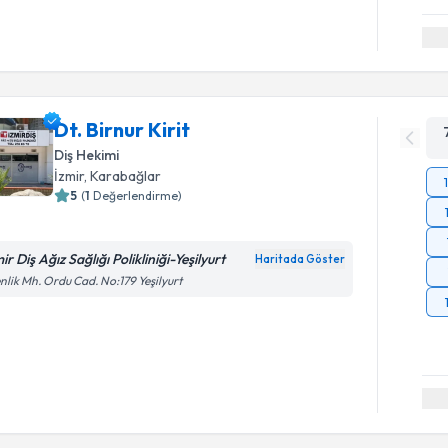
Dt. Birnur Kirit
Diş Hekimi
İzmir
, Karabağlar
5
(
1
Değerlendirme)
ir Diş Ağız Sağlığı Polikliniği-Yeşilyurt
Haritada Göster
nlik Mh. Ordu Cad. No:179 Yeşilyurt
Randevu T