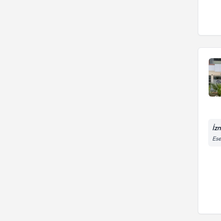
İzm
Ese