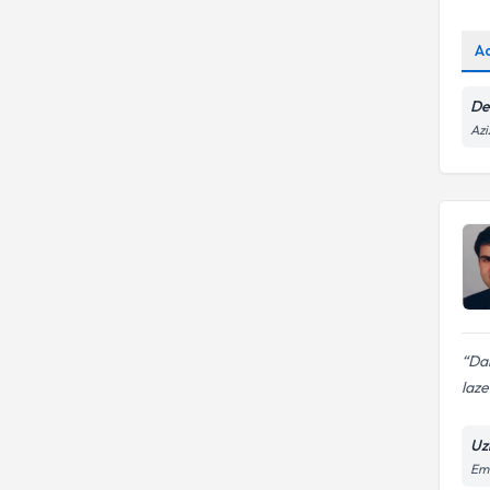
A
De
Azi
Dah
laze
Uz
Eme