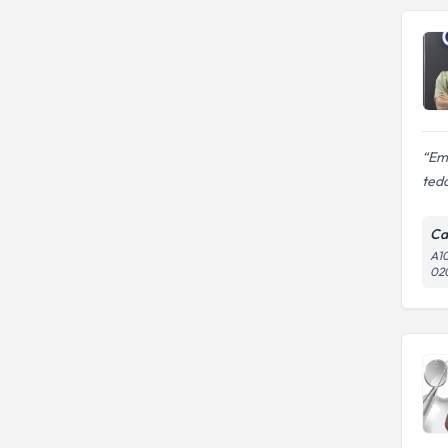
Emr
teda
Cad
A10
02