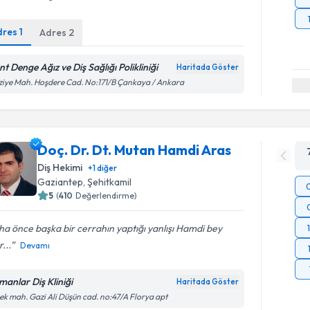
dres
1
Adres
2
nt Denge Ağız ve Diş Sağlığı Polikliniği
Haritada Göster
ziye Mah. Hoşdere Cad. No:171/B Çankaya / Ankara
Doç. Dr. Dt. Mutan Hamdi Aras
Diş Hekimi
+
1
diğer
Gaziantep
, Şehitkamil
5
(
410
Değerlendirme)
a önce başka bir cerrahın yaptığı yanlışı Hamdi bey
r...
Devamı
manlar Diş Kliniği
Haritada Göster
k mah. Gazi Ali Düşün cad. no:47/A Florya apt