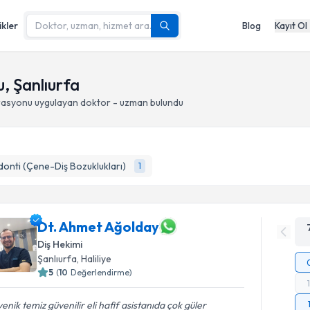
ikler
Blog
Kayıt Ol
, Şanlıurfa
rasyonu
uygulayan doktor - uzman bulundu
onti (Çene-Diş Bozuklukları)
1
Dt. Ahmet Ağolday
Diş Hekimi
Şanlıurfa
, Haliliye
5
(
10
Değerlendirme)
yenik temiz güvenilir eli hafif asistanıda çok güler