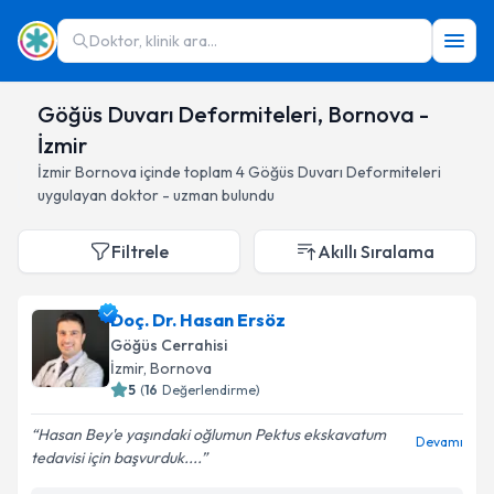
Doktor, klinik ara...
Göğüs Duvarı Deformiteleri, Bornova -
İzmir
İzmir
Bornova
içinde toplam
4
Göğüs Duvarı Deformiteleri
uygulayan doktor - uzman bulundu
Filtrele
Akıllı Sıralama
Doç. Dr. Hasan Ersöz
Göğüs Cerrahisi
İzmir
, Bornova
5
(
16
Değerlendirme)
Hasan Bey'e yaşındaki oğlumun Pektus ekskavatum
Devamı
tedavisi için başvurduk....