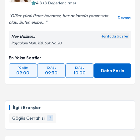
4.8
(
8
Değerlendirme)
Güler yüzlü Pınar hocamız, her anlamda yanımızda
Devamı
oldu. Bütün ekibe...
Nev Balıkesir
Haritada Göster
Paşaalanı Mah. 128. Sok No:20
En Yakın Saatler
10 Ağu
10 Ağu
10 Ağu
Daha Fazla
09:00
09:30
10:00
İlgili Branşlar
Göğüs Cerrahisi
2