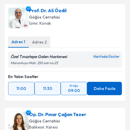
takvim hazırlandığında e-posta ile bilgilendireceğiz.
Prof. Dr. Ali Özdil
E-posta Adresiniz
Göğüs Cerrahisi
İzmir
, Konak
Adres
1
Kişisel verilerimin işlenmesine ilişkin
Adres
2
Aydınlatma
Metni
'ni okudum ve kişisel verilerimin belirtilen
kapsamda işlenmesini kabul ediyorum.
Özel Tınaztepe Galen Hastanesi
Haritada Göster
Manavkuyu Mah. 250 sok no:23
Takvim Talebini Gönder
En Yakın Saatler
10 Ağu
11:00
11:30
Daha Fazla
09:00
Op. Dr. Pınar Çağan Tezer
Göğüs Cerrahisi
Balıkesir
, Karesi