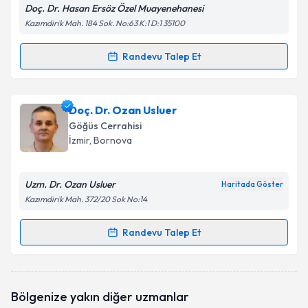
Doç. Dr. Hasan Ersöz Özel Muayenehanesi
Kazımdirik Mah. 184 Sok. No:63 K:1 D:1 35100
Randevu Talep Et
Randevu Takvimi Talebi
Doç. Dr. Hasan Ersöz
için randevu takvimi talebi
Doç. Dr. Ozan Usluer
oluşturun. Size bu uzmandan randevu almanız için bir
Göğüs Cerrahisi
takvim hazırlandığında e-posta ile bilgilendireceğiz.
İzmir
, Bornova
E-posta Adresiniz
Uzm. Dr. Ozan Usluer
Haritada Göster
Kazımdirik Mah. 372/20 Sok No:14
Kişisel verilerimin işlenmesine ilişkin
Aydınlatma
Randevu Talep Et
Randevu Takvimi Talebi
Metni
'ni okudum ve kişisel verilerimin belirtilen
kapsamda işlenmesini kabul ediyorum.
Doç. Dr. Ozan Usluer
için randevu takvimi talebi
Bölgenize yakın diğer uzmanlar
oluşturun. Size bu uzmandan randevu almanız için bir
Takvim Talebini Gönder