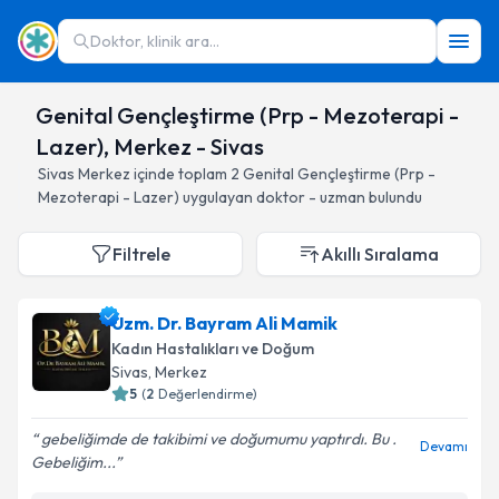
Doktor, klinik ara...
Genital Gençleştirme (Prp - Mezoterapi -
Lazer), Merkez - Sivas
Sivas
Merkez
içinde toplam
2
Genital Gençleştirme (Prp -
Mezoterapi - Lazer)
uygulayan doktor - uzman bulundu
Filtrele
Akıllı Sıralama
Uzm. Dr. Bayram Ali Mamik
Kadın Hastalıkları ve Doğum
Sivas
, Merkez
5
(
2
Değerlendirme)
gebeliğimde de takibimi ve doğumumu yaptırdı. Bu .
Devamı
Gebeliğim...