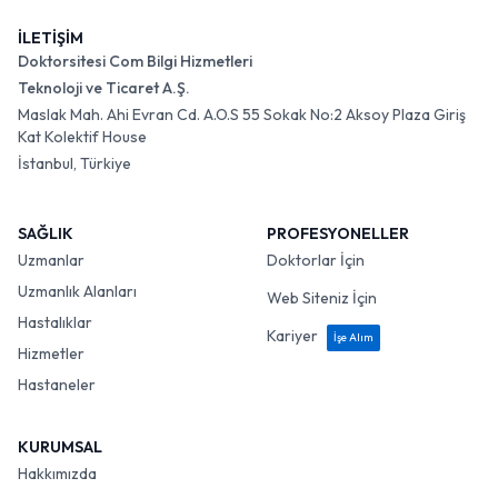
İLETİŞİM
Doktorsitesi Com Bilgi Hizmetleri
Teknoloji ve Ticaret A.Ş.
Maslak Mah. Ahi Evran Cd. A.O.S 55 Sokak No:2 Aksoy Plaza Giriş
Kat Kolektif House
İstanbul, Türkiye
SAĞLIK
PROFESYONELLER
Uzmanlar
Doktorlar İçin
Uzmanlık Alanları
Web Siteniz İçin
Hastalıklar
Kariyer
İşe Alım
Hizmetler
Hastaneler
KURUMSAL
Hakkımızda