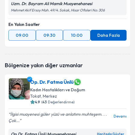
Uzm. Dr. Bayram Ali Mamik Muayenehanesi
Mehmet Akif Ersoy Mah. 49/4. Sokak, Hisar Ofisleri No: 306
En Yakın Saatler
09:00
09:30
10:00
Daha Fazla
Bölgenize yakın diğer uzmanlar
Op. Dr. Fatma Ünlü
Kadın Hastalıkları ve Doğum
Tokat
, Merkez
4.9
(
43
Değerlendirme)
İlgisi muayenesi güler yüzü ve anlatımı muhteşem. . .
Devamı
Çok...
Op.Dr. Fatma Ünlü Muayenehanesi
Haritada Göster