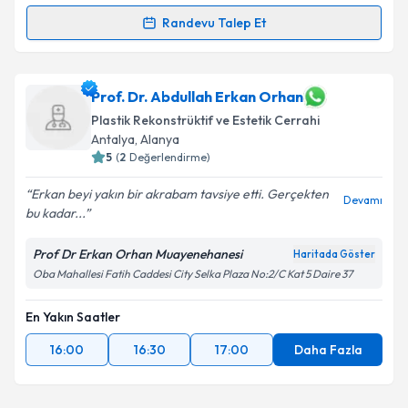
kapsamda işlenmesini kabul ediyorum.
Randevu Talep Et
Randevu Takvimi Talebi
Takvim Talebini Gönder
Op. Dr. Uğurcan Şener
için randevu takvimi talebi
Prof. Dr. Abdullah Erkan Orhan
oluşturun. Size bu uzmandan randevu almanız için bir
Plastik Rekonstrüktif ve Estetik Cerrahi
takvim hazırlandığında e-posta ile bilgilendireceğiz.
Antalya
, Alanya
5
(
2
Değerlendirme)
E-posta Adresiniz
Erkan beyi yakın bir akrabam tavsiye etti. Gerçekten
Devamı
bu kadar...
Prof Dr Erkan Orhan Muayenehanesi
Kişisel verilerimin işlenmesine ilişkin
Aydınlatma
Haritada Göster
Metni
'ni okudum ve kişisel verilerimin belirtilen
Oba Mahallesi Fatih Caddesi City Selka Plaza No:2/C Kat 5 Daire 37
kapsamda işlenmesini kabul ediyorum.
En Yakın Saatler
Takvim Talebini Gönder
16:00
16:30
17:00
Daha Fazla