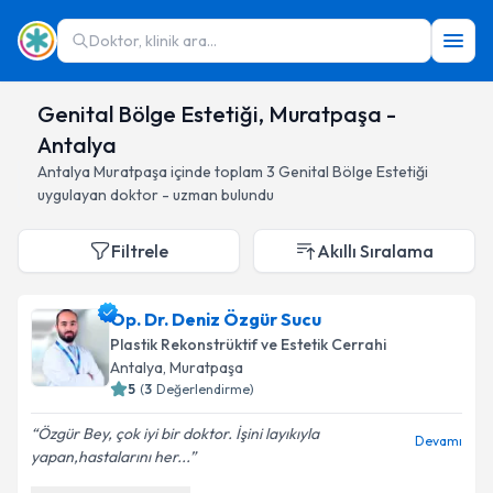
Doktor, klinik ara...
Genital Bölge Estetiği, Muratpaşa -
Antalya
Antalya
Muratpaşa
içinde toplam
3
Genital Bölge Estetiği
uygulayan doktor - uzman bulundu
Filtrele
Akıllı Sıralama
Op. Dr. Deniz Özgür Sucu
Plastik Rekonstrüktif ve Estetik Cerrahi
Antalya
, Muratpaşa
5
(
3
Değerlendirme)
Özgür Bey, çok iyi bir doktor. İşini layıkıyla
Devamı
yapan,hastalarını her...