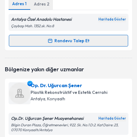
Adres
1
Adres
2
Antalya Özel Anadolu Hastanesi
Haritada Göster
Çaybaşı Mah. 1352.sk. No:8
Randevu Talep Et
Randevu Takvimi Talebi
Op. Dr. Deniz Özgür Sucu
için randevu takvimi
Bölgenize yakın diğer uzmanlar
talebi oluşturun. Size bu uzmandan randevu almanız
için bir takvim hazırlandığında e-posta ile
bilgilendireceğiz.
Op. Dr. Uğurcan Şener
Plastik Rekonstrüktif ve Estetik Cerrahi
E-posta Adresiniz
Antalya
, Konyaaltı
Op.Dr. Uğurcan Şener Muayenehanesi
Haritada Göster
Kişisel verilerimin işlenmesine ilişkin
Aydınlatma
Bilgin Duran Plaza, Öğretmenevleri, 922. Sk. No:1 D:2. Kat Daire: 23,
07070 Konyaaltı/Antalya
Metni
'ni okudum ve kişisel verilerimin belirtilen