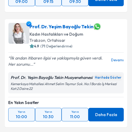
09:00
09:15
09:30
Prof. Dr. Yeşim Bayoğlu Tekin
Kadın Hastalıkları ve Doğum
Trabzon
, Ortahisar
4.9
(
71
Değerlendirme)
İlk andan itibaren ilgisi ve yaklaşımıyla güven verdi.
Devamı
Her sorumu...
Prof. Dr. Yeşim Bayoğlu Tekin Muayenehanesi
Haritada Göster
Kemerkaya Mahallesi Ahmet Selim Teymur Sok. No:1 Bordo İş Merkezi
Kat:2 Daire:22
En Yakın Saatler
Yarın
Yarın
Yarın
Daha Fazla
10:00
10:30
11:00