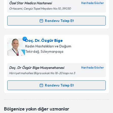
Özel Star Medica Hastanesi
Haritada Göster
Ortacami, Cengiz Topel Meydanı No:10, 59030
Randevu Talep Et
Randevu Takvimi Talebi
Op. Dr. Filiz Erdoğan
için randevu takvimi talebi
Doç. Dr. Özgür Bige
oluşturun. Size bu uzmandan randevu almanız için bir
Kadın Hastalıkları ve Doğum
takvim hazırlandığında e-posta ile bilgilendireceğiz.
Tekirdağ
, Süleymanpaşa
E-posta Adresiniz
Doç. Dr Özgür Bige Muayenehanesi
Haritada Göster
Hürriyet mahallesi Büşra sokak No 18-20 kapı no 3
Kişisel verilerimin işlenmesine ilişkin
Aydınlatma
Randevu Talep Et
Randevu Takvimi Talebi
Metni
'ni okudum ve kişisel verilerimin belirtilen
kapsamda işlenmesini kabul ediyorum.
Doç. Dr. Özgür Bige
için randevu takvimi talebi
Bölgenize yakın diğer uzmanlar
oluşturun. Size bu uzmandan randevu almanız için bir
Takvim Talebini Gönder