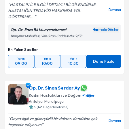
HASTALIK İLE İLGİLİ DETAYLI BİLGİLENDİRME.
Devamı
HASTALIĞIN TEDAVİSİ HAKKINDA YOL
GÖSTERME....
Op. Dr. Enes Bil Muayenehanesi
Haritada Göster
Yenişehir Mahallesi, Vali Ozan Caddesi No: 9/38
En Yakın Saatler
Yarın
Yarın
Yarın
Daha Fazla
09:00
10:00
10:30
Op. Dr. Sinan Serdar Ay
Kadın Hastalıkları ve Doğum
+
1
diğer
Antalya
, Muratpaşa
5
(
42
Değerlendirme)
Gayet ilgili ve güleryüzlü bir doktor. Kendisine çok
Devamı
teşekkür ediyorum