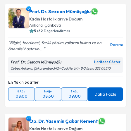
takvim hazırlandığında e-posta ile bilgilendireceğiz.
Prof. Dr. Sezcan Mümüşoğlu
E-posta Adresiniz
Kadın Hastalıkları ve Doğum
Ankara
, Çankaya
5
(
62
Değerlendirme)
Kişisel verilerimin işlenmesine ilişkin
Aydınlatma
Bilgisi, tecrübesi, farklı çözüm yollarını bulma ve en
Devamı
Metni
'ni okudum ve kişisel verilerimin belirtilen
önemlisi hastasını...
kapsamda işlenmesini kabul ediyorum.
Prof. Dr. Sezcan Mümüşoğlu
Haritada Göster
Cubes Ankara, Çukurambar,1424 Cad No 6/1- B Ofis no 328 06510
Takvim Talebini Gönder
En Yakın Saatler
8 Ağu
8 Ağu
8 Ağu
Daha Fazla
08:00
08:30
09:00
Op. Dr. Yasemin Çakar Kement
Kadın Hastalıkları ve Doğum