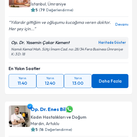
İstanbul
, Ümraniye
5
(
79
Değerlendirme)
Yıllardır gittiğim ve oğluşumu kucağıma veren doktor.
Devamı
Her şey için...
Op. Dr. Yasemin Çakar Kement
Haritada Göster
Namık Kemal Mah. Sütçi İmam Cad. no: 28/34 Fera Business Ümraniye
K: 3 D: 18
En Yakın Saatler
Yarın
Yarın
Yarın
Daha Fazla
11:40
12:40
13:00
Op. Dr. Enes Bil
Kadın Hastalıkları ve Doğum
Mardin
, Artuklu
5
(
16
Değerlendirme)