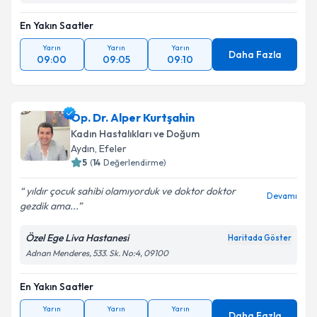
En Yakın Saatler
Yarın
Yarın
Yarın
Daha Fazla
09:00
09:05
09:10
Op. Dr. Alper Kurtşahin
Kadın Hastalıkları ve Doğum
Aydın
, Efeler
5
(
14
Değerlendirme)
yıldır çocuk sahibi olamıyorduk ve doktor doktor
Devamı
gezdik ama...
Özel Ege Liva Hastanesi
Haritada Göster
Adnan Menderes, 533. Sk. No:4, 09100
En Yakın Saatler
Yarın
Yarın
Yarın
Daha Fazla