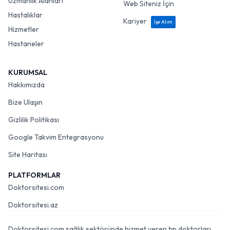
Uzmanlık Alanları
Web Siteniz İçin
Hastalıklar
Kariyer
İşe Alım
Hizmetler
Hastaneler
KURUMSAL
Hakkımızda
Bize Ulaşın
Gizlilik Politikası
Google Takvim Entegrasyonu
Site Haritası
PLATFORMLAR
Doktorsitesi.com
Doktorsitesi.az
Doktorsitesi.com sağlık sektöründe hizmet veren tıp doktorları,