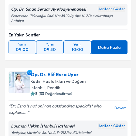
Op. Dr. Sinan Serdar Ay Muayenehanesi
Haritada Göster
Fener Mah. Tekelioğlu Cad. No: 35 29.Ay Apt. K: 2 D: 4 Muratpaşa
Antalya
En Yakın Saatler
Yarın
Yarın
Yarın
Daha Fazla
09:00
09:30
10:00
Op. Dr. Elif Esra Uyar
Kadın Hastalıkları ve Doğum
İstanbul
, Pendik
5
(
33
Değerlendirme)
Dr. Esra is not only an outstanding specialist who
Devamı
explains...
Lokman Hekim İstanbul Hastanesi
Haritada Göster
Yenişehir, Kardelen Sk. No:2, 34912 Pendik/İstanbul