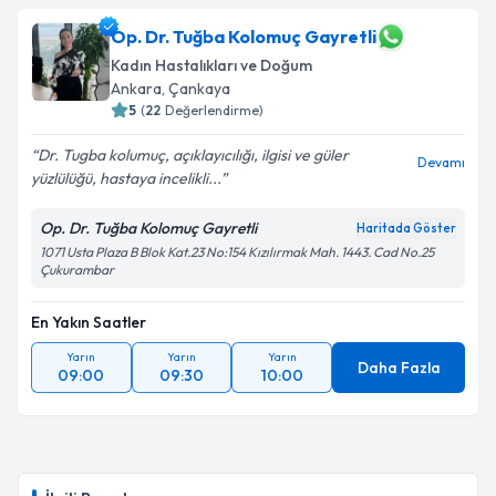
Op. Dr. Tuğba Kolomuç Gayretli
Kadın Hastalıkları ve Doğum
Ankara
, Çankaya
5
(
22
Değerlendirme)
Dr. Tugba kolumuç, açıklayıcılığı, ilgisi ve güler
Devamı
yüzlülüğü, hastaya incelikli...
Op. Dr. Tuğba Kolomuç Gayretli
Haritada Göster
1071 Usta Plaza B Blok Kat.23 No:154 Kızılırmak Mah. 1443. Cad No.25
Çukurambar
En Yakın Saatler
Yarın
Yarın
Yarın
Daha Fazla
09:00
09:30
10:00