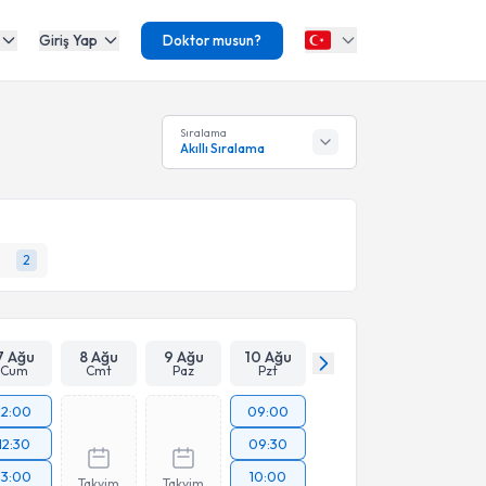
Giriş Yap
Doktor musun?
Sıralama
Akıllı Sıralama
2
7 Ağu
8 Ağu
9 Ağu
10 Ağu
Cum
Cmt
Paz
Pzt
12:00
09:00
12:30
09:30
13:00
10:00
Takvim
Takvim