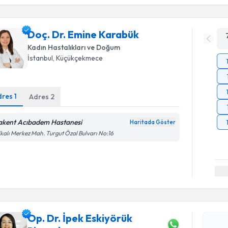
Doç. Dr. Emine Karabük
Kadın Hastalıkları ve Doğum
İstanbul
,
Küçükçekmece
dres
1
Adres
2
akent Acıbadem Hastanesi
Haritada Göster
kalı Merkez Mah. Turgut Özal Bulvarı No:16
Randevu T
Op. Dr. İp
oluşturun. 
Op. Dr. İpek Eskiyörük
hazırlandığ