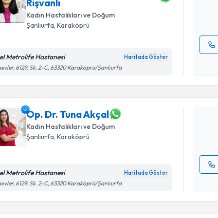
Rişvanlı
E-posta Ad
Kadın Hastalıkları ve Doğum
Şanlıurfa
,
Karaköprü
el Metrolife Hastanesi
Haritada Göster
Randevu T
Kişisel
evler, 6129. Sk. 2-C, 63320 Karaköprü/Şanlıurfa
okudum
işlenm
Op. Dr. Tu
bu uzmandan
posta ile bi
Op. Dr. Tuna Akçal
Kadın Hastalıkları ve Doğum
E-posta Ad
Şanlıurfa
,
Karaköprü
el Metrolife Hastanesi
Haritada Göster
Kişisel
evler, 6129. Sk. 2-C, 63320 Karaköprü/Şanlıurfa
okudum
Randevu T
işlenm