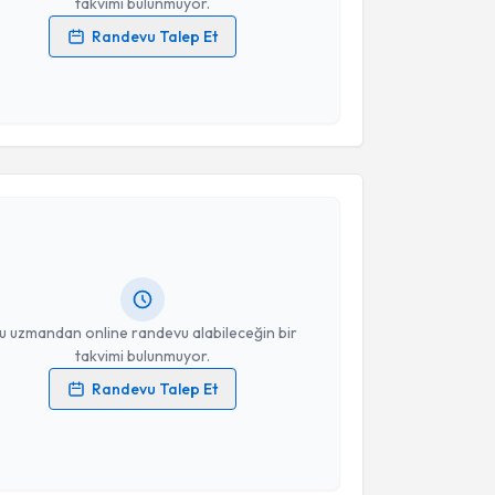
takvimi bulunmuyor.
Randevu Talep Et
 verilerimin işlenmesine ilişkin
Aydınlatma Metni
'ni
 ve kişisel verilerimin belirtilen kapsamda
esini kabul ediyorum.
akvimi Talebi
Takvim Talebini Gönder
erve SARIKAYA ERASLAN
için randevu takvimi talebi
Size bu uzmandan randevu almanız için bir takvim
ında e-posta ile bilgilendireceğiz.
resiniz
u uzmandan online randevu alabileceğin bir
takvimi bulunmuyor.
Randevu Talep Et
 verilerimin işlenmesine ilişkin
Aydınlatma Metni
'ni
 ve kişisel verilerimin belirtilen kapsamda
esini kabul ediyorum.