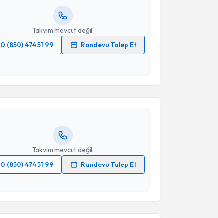
resiniz
Takvim mevcut değil.
0 (850) 474 51 99
Randevu Talep Et
akvimi Talebi
 verilerimin işlenmesine ilişkin
Aydınlatma Metni
'ni
 ve kişisel verilerimin belirtilen kapsamda
esini kabul ediyorum.
na Akçal
için randevu takvimi talebi oluşturun. Size
 randevu almanız için bir takvim hazırlandığında e-
Takvim Talebini Gönder
lgilendireceğiz.
resiniz
Takvim mevcut değil.
0 (850) 474 51 99
Randevu Talep Et
 verilerimin işlenmesine ilişkin
Aydınlatma Metni
'ni
 ve kişisel verilerimin belirtilen kapsamda
akvimi Talebi
esini kabul ediyorum.