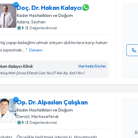
Doç. Dr. H
Doç. Dr. Hakan Kalaycı
Size bu uzm
Kadın Hastalıkları ve Doğum
hazırlandığ
Adana
,
Seyhan
5
(
5
Değerlendirme)
E-posta Ad
taj yapıp bebeğimi almak isteyen doktorlara karşı hakan
 sayesinde...
Devamı
Kişisel
okudum
kan Kalaycı Klinik
Haritada Göster
işlenm
tuluş Mah Şinasi Efendi Cad. No:27 Aslı Ap. Kat:1 No:1
Randevu T
Op. Dr. Al
Op. Dr. Alpaslan Çalışkan
oluşturun. 
Kadın Hastalıkları ve Doğum
hazırlandığ
Denizli
,
Merkezefendi
5
(
3
Değerlendirme)
E-posta Ad
B
haba. . Öncelikle belirtmek isterim ki, Hayatınızda