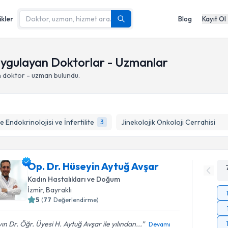
ikler
Blog
Kayıt Ol
Uygulayan Doktorlar - Uzmanlar
 doktor - uzman bulundu.
 Endokrinolojisi ve İnfertilite
Jinekolojik Onkoloji Cerrahisi
3
Op. Dr. Hüseyin Aytuğ Avşar
Kadın Hastalıkları ve Doğum
İzmir
,
Bayraklı
5
(
77
Değerlendirme)
ın Dr. Öğr. Üyesi H. Aytuğ Avşar ile yılından...
Devamı