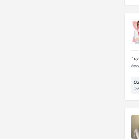
ay
bera
Öz
Tah