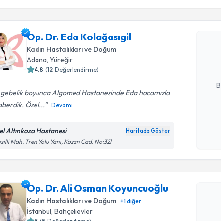
Randevu T
Op. Dr. Ed
Op. Dr. Eda Kolağasıgil
Size bu uzm
Kadın Hastalıkları ve Doğum
hazırlandığ
Adana
,
Yüreğir
4.8
(
12
Değerlendirme)
E-posta Ad
B
 gebelik boyunca Algomed Hastanesinde Eda hocamızla
berdik. Özel...
Devamı
Kişisel
okudum
el Altınkoza Hastanesi
Haritada Göster
işlenm
silli Mah. Tren Yolu Yanı, Kozan Cad. No:321
Randevu T
Op. Dr. Ali Osman Koyuncuoğlu
Op. Dr. A
Kadın Hastalıkları ve Doğum
+
1
diğer
oluşturun. 
İstanbul
,
Bahçelievler
hazırlandığ
5
(
5
Değerlendirme)