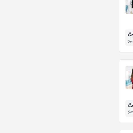
Öz
Şen
Öz
Şen