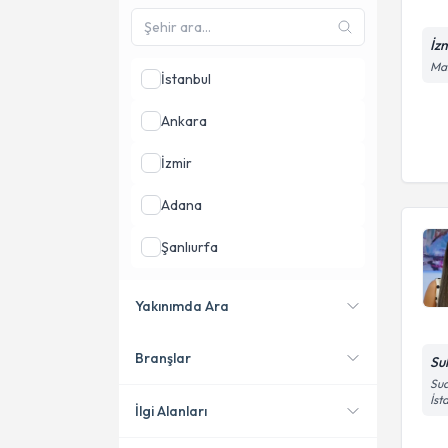
İz
Man
İstanbul
Ankara
İzmir
Adana
Şanlıurfa
Antalya
Yakınımda Ara
Gaziantep
Branşlar
Su
Konumuma yakın uzmanları
göster
Sua
İst
İlgi Alanları