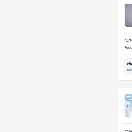
kür
hoca
Ha
Kur
Mer