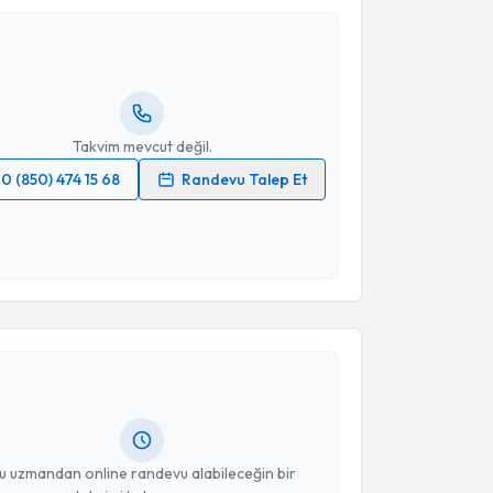
akan Kalaycı
için randevu takvimi talebi oluşturun.
Takvim Talebini Gönder
andan randevu almanız için bir takvim
ında e-posta ile bilgilendireceğiz.
resiniz
Takvim mevcut değil.
0 (850) 474 15 68
Randevu Talep Et
 verilerimin işlenmesine ilişkin
Aydınlatma Metni
'ni
 ve kişisel verilerimin belirtilen kapsamda
esini kabul ediyorum.
akvimi Talebi
Takvim Talebini Gönder
paslan Çalışkan
için randevu takvimi talebi
Size bu uzmandan randevu almanız için bir takvim
ında e-posta ile bilgilendireceğiz.
resiniz
u uzmandan online randevu alabileceğin bir