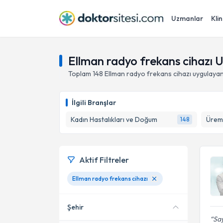
Uzmanlar
Klin
Ellman radyo frekans cihazı 
Toplam
148
Ellman radyo frekans cihazı
uygulayan
İlgili Branşlar
Kadın Hastalıkları ve Doğum
Üreme
148
Aktif Filtreler
Ellman radyo frekans cihazı
Şehir
Say