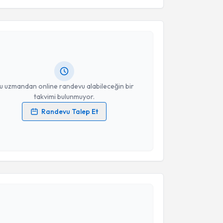
akvimi Talebi
Takvim Talebini Gönder
a Kolağasıgil
için randevu takvimi talebi oluşturun.
andan randevu almanız için bir takvim
ında e-posta ile bilgilendireceğiz.
resiniz
u uzmandan online randevu alabileceğin bir
takvimi bulunmuyor.
Randevu Talep Et
 verilerimin işlenmesine ilişkin
Aydınlatma Metni
'ni
 ve kişisel verilerimin belirtilen kapsamda
esini kabul ediyorum.
akvimi Talebi
Takvim Talebini Gönder
li Osman Koyuncuoğlu
için randevu takvimi talebi
Size bu uzmandan randevu almanız için bir takvim
ında e-posta ile bilgilendireceğiz.