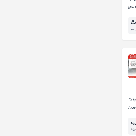
göre
Öz
sır
Mel
Haya
Me
Ken