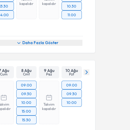
kapalıdır
kapalıdır
13:30
10:30
14:00
11:00
Daha Fazla Göster
7 Ağu
8 Ağu
9 Ağu
10 Ağu
Cum
Cmt
Paz
Pzt
09:00
09:00
09:30
09:30
10:00
10:00
Takvim
Takvim
palıdır
kapalıdır
15:00
15:30