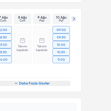
7 Ağu
8 Ağu
9 Ağu
10 Ağu
Cum
Cmt
Paz
Pzt
12:00
09:00
12:30
09:30
13:00
10:00
Takvim
Takvim
kapalıdır
kapalıdır
13:30
10:30
14:00
11:00
akvimi Talebi
Daha Fazla Göster
ek Eskiyörük Rişvanlı
için randevu takvimi talebi
Size bu uzmandan randevu almanız için bir takvim
ında e-posta ile bilgilendireceğiz.