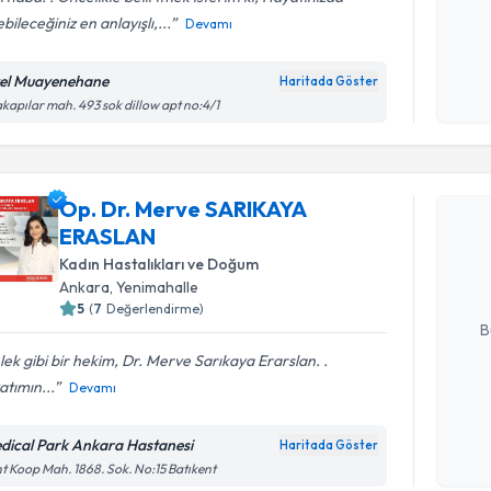
bileceğiniz en anlayışlı,...
Devamı
Kişisel
okudum
el Muayenehane
Haritada Göster
işlenm
akapılar mah. 493 sok dillow apt no:4/1
Randevu T
Op. Dr. Merve SARIKAYA
Op. Dr. M
ERASLAN
oluşturun. 
hazırlandığ
Kadın Hastalıkları ve Doğum
Ankara
,
Yenimahalle
E-posta Ad
5
(
7
Değerlendirme)
B
ek gibi bir hekim, Dr. Merve Sarıkaya Erarslan. .
tımın...
Devamı
Kişisel
okudum
dical Park Ankara Hastanesi
Haritada Göster
işlenm
t Koop Mah. 1868. Sok. No:15 Batıkent