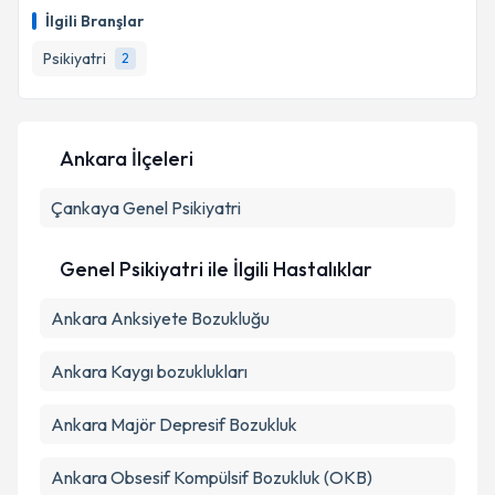
bilgilendireceğiz.
İlgili Branşlar
E-posta Adresiniz
Psikiyatri
2
Ankara İlçeleri
Kişisel verilerimin işlenmesine ilişkin
Aydınlatma
Metni
'ni okudum ve kişisel verilerimin belirtilen
Çankaya
Genel Psikiyatri
kapsamda işlenmesini kabul ediyorum.
Genel Psikiyatri ile İlgili Hastalıklar
Takvim Talebini Gönder
Ankara Anksiyete Bozukluğu
Ankara Kaygı bozuklukları
Ankara Majör Depresif Bozukluk
Ankara Obsesif Kompülsif Bozukluk (OKB)