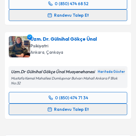
0 (850) 474 68 52
Randevu Takvimi Talebi
Randevu Talep Et
Doç. Dr. Taner Öznur
için randevu takvimi talebi
oluşturun. Size bu uzmandan randevu almanız için bir
Uzm. Dr. Gülnihal Gökçe Ünal
takvim hazırlandığında e-posta ile bilgilendireceğiz.
Psikiyatri
E-posta Adresiniz
Ankara
, Çankaya
Uzm.Dr Gülnihal Gökçe Ünal Muayenehanesi
Haritada Göster
Mustafa Kemal Mahallesi Dumlupınar Bulvarı Mahall Ankara F Blok
Kişisel verilerimin işlenmesine ilişkin
Aydınlatma
No:32
Metni
'ni okudum ve kişisel verilerimin belirtilen
kapsamda işlenmesini kabul ediyorum.
0 (850) 474 71 34
Randevu Takvimi Talebi
Randevu Talep Et
Takvim Talebini Gönder
Uzm. Dr. Gülnihal Gökçe Ünal
için randevu takvimi
talebi oluşturun. Size bu uzmandan randevu almanız
için bir takvim hazırlandığında e-posta ile