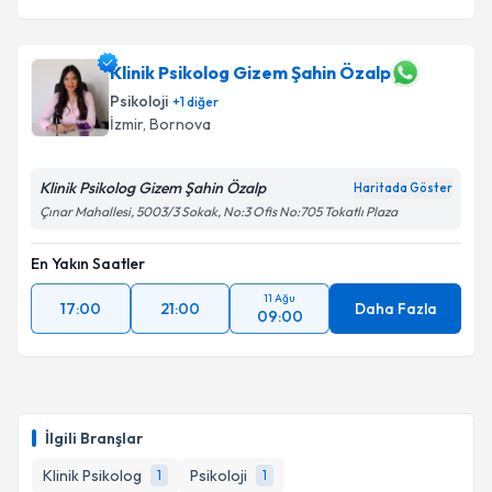
Klinik Psikolog Gizem Şahin Özalp
Psikoloji
+
1
diğer
İzmir
, Bornova
Klinik Psikolog Gizem Şahin Özalp
Haritada Göster
Çınar Mahallesi, 5003/3 Sokak, No:3 Ofis No:705 Tokatlı Plaza
En Yakın Saatler
11 Ağu
17:00
21:00
Daha Fazla
09:00
İlgili Branşlar
Klinik Psikolog
Psikoloji
1
1