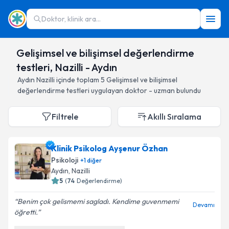
Doktor, klinik ara...
Gelişimsel ve bilişimsel değerlendirme
testleri, Nazilli - Aydın
Aydın
Nazilli
içinde toplam
5
Gelişimsel ve bilişimsel
değerlendirme testleri
uygulayan doktor - uzman bulundu
Filtrele
Akıllı Sıralama
Klinik Psikolog Ayşenur Özhan
Psikoloji
+
1
diğer
Aydın
, Nazilli
5
(
74
Değerlendirme)
Benim çok gelismemi sagladı. Kendime guvenmemi
Devamı
öğretti.