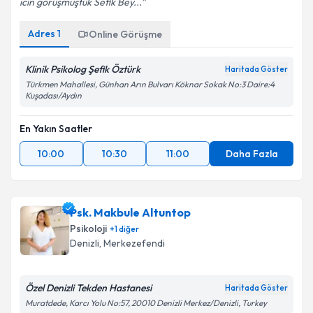
icin görüşmüştük Sefik Bey...
Adres
1
Online Görüşme
Klinik Psikolog Şefik Öztürk
Haritada Göster
Türkmen Mahallesi, Günhan Arın Bulvarı Köknar Sokak No:3 Daire:4
Kuşadası/Aydın
En Yakın Saatler
10:00
10:30
11:00
Daha Fazla
Psk. Makbule Altuntop
Psikoloji
+
1
diğer
Denizli
, Merkezefendi
Özel Denizli Tekden Hastanesi
Haritada Göster
Muratdede, Karcı Yolu No:57, 20010 Denizli Merkez/Denizli, Turkey