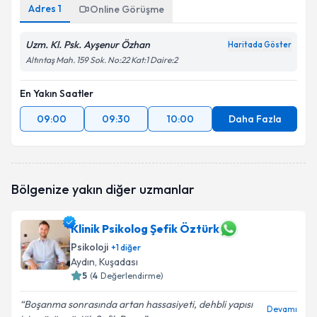
Adres
1
Online Görüşme
Uzm. Kl. Psk. Ayşenur Özhan
Haritada Göster
Altıntaş Mah. 159 Sok. No:22 Kat:1 Daire:2
En Yakın Saatler
09:00
09:30
10:00
Daha Fazla
Bölgenize yakın diğer uzmanlar
Klinik Psikolog Şefik Öztürk
Psikoloji
+
1
diğer
Aydın
, Kuşadası
5
(
4
Değerlendirme)
Boşanma sonrasında artan hassasiyeti, dehbli yapısı
Devamı