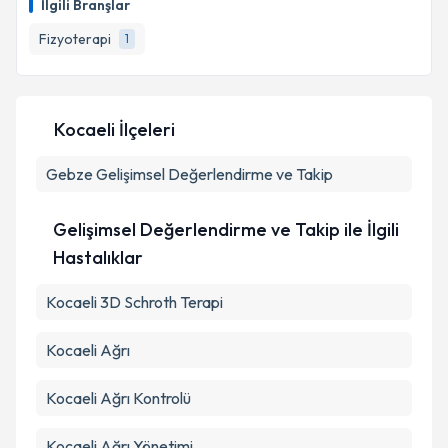
İlgili Branşlar
takvim hazırlandığında e-posta ile bilgilendireceğiz.
Fizyoterapi
1
E-posta Adresiniz
Kocaeli İlçeleri
Kişisel verilerimin işlenmesine ilişkin
Aydınlatma
Gebze
Gelişimsel Değerlendirme ve Takip
Metni
'ni okudum ve kişisel verilerimin belirtilen
kapsamda işlenmesini kabul ediyorum.
Gelişimsel Değerlendirme ve Takip ile İlgili
Takvim Talebini Gönder
Hastalıklar
Kocaeli 3D Schroth Terapi
Kocaeli Ağrı
Kocaeli Ağrı Kontrolü
Kocaeli Ağrı Yönetimi