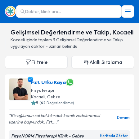
Doktor, klinik ara...
Gelişimsel Değerlendirme ve Takip, Kocaeli
Kocaeli
içinde toplam
3
Gelişimsel Değerlendirme ve Takip
uygulayan doktor - uzman bulundu
Filtrele
Akıllı Sıralama
Fzt. Utku Kaya
Fizyoterapi
Kocaeli
, Gebze
5
(
62
Değerlendirme)
Biz oğlumun sol kol kıkırdak kemik zedelenmesi
Devamı
üzerine başvurduk. Fzt....
FizyoNORM Fizyoterapi Klinik - Gebze
Haritada Göster