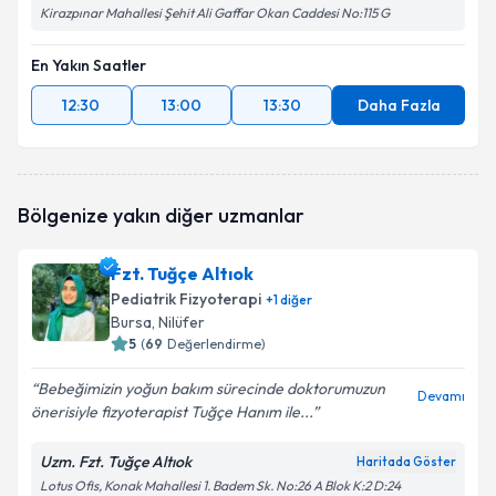
Kirazpınar Mahallesi Şehit Ali Gaffar Okan Caddesi No:115 G
En Yakın Saatler
12:30
13:00
13:30
Daha Fazla
Bölgenize yakın diğer uzmanlar
Fzt. Tuğçe Altıok
Pediatrik Fizyoterapi
+
1
diğer
Bursa
, Nilüfer
5
(
69
Değerlendirme)
Bebeğimizin yoğun bakım sürecinde doktorumuzun
Devamı
önerisiyle fizyoterapist Tuğçe Hanım ile...
Uzm. Fzt. Tuğçe Altıok
Haritada Göster
Lotus Ofis, Konak Mahallesi 1. Badem Sk. No:26 A Blok K:2 D:24