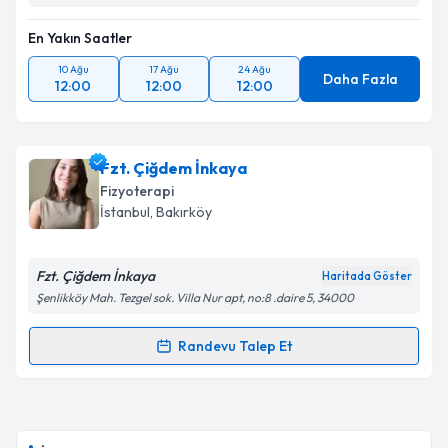
En Yakın Saatler
10 Ağu
17 Ağu
24 Ağu
Daha Fazla
12:00
12:00
12:00
Fzt. Çiğdem İnkaya
Fizyoterapi
İstanbul
, Bakırköy
Fzt. Çiğdem İnkaya
Haritada Göster
Şenlikköy Mah. Tezgel sok. Villa Nur apt, no:8 .daire 5, 34000
Randevu Talep Et
Randevu Takvimi Talebi
Fzt. Çiğdem İnkaya
için randevu takvimi talebi
oluşturun. Size bu uzmandan randevu almanız için bir