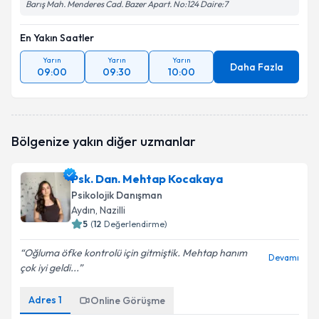
Barış Mah. Menderes Cad. Bazer Apart. No:124 Daire:7
En Yakın Saatler
Yarın
Yarın
Yarın
Daha Fazla
09:00
09:30
10:00
Bölgenize yakın diğer uzmanlar
Psk. Dan. Mehtap Kocakaya
Psikolojik Danışman
Aydın
, Nazilli
5
(
12
Değerlendirme)
Oğluma öfke kontrolü için gitmiştik. Mehtap hanım
Devamı
çok iyi geldi...
Adres
1
Online Görüşme