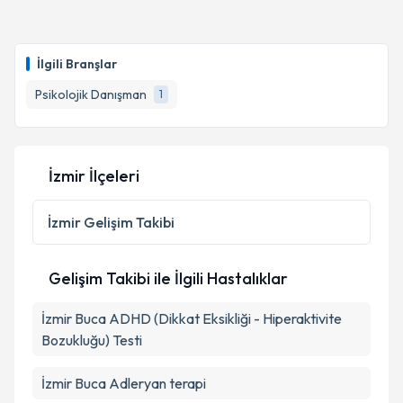
Psk. Dan. Gürbüz Kocakaya
için randevu takvimi
talebi oluşturun. Size bu uzmandan randevu almanız
İlgili Branşlar
için bir takvim hazırlandığında e-posta ile
bilgilendireceğiz.
Psikolojik Danışman
1
E-posta Adresiniz
İzmir İlçeleri
Kişisel verilerimin işlenmesine ilişkin
Aydınlatma
İzmir
Gelişim Takibi
Metni
'ni okudum ve kişisel verilerimin belirtilen
kapsamda işlenmesini kabul ediyorum.
Gelişim Takibi ile İlgili Hastalıklar
Takvim Talebini Gönder
İzmir Buca ADHD (Dikkat Eksikliği - Hiperaktivite
Bozukluğu) Testi
İzmir Buca Adleryan terapi