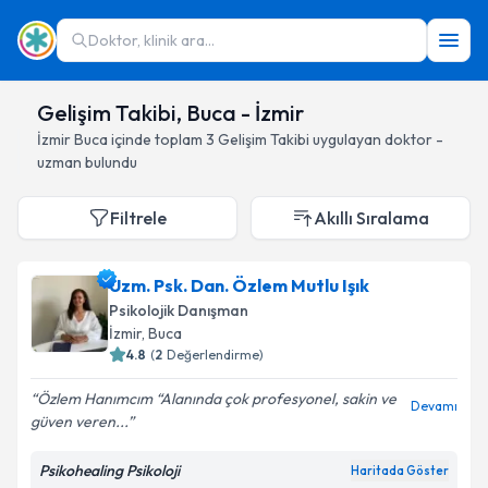
Doktor, klinik ara...
Gelişim Takibi, Buca - İzmir
İzmir
Buca
içinde toplam
3
Gelişim Takibi
uygulayan doktor -
uzman bulundu
Filtrele
Akıllı Sıralama
Uzm. Psk. Dan. Özlem Mutlu Işık
Psikolojik Danışman
İzmir
, Buca
4.8
(
2
Değerlendirme)
Özlem Hanımcım “Alanında çok profesyonel, sakin ve
Devamı
güven veren...
Psikohealing Psikoloji
Haritada Göster