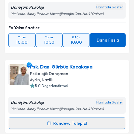
Dönüşüm Psikoloji
Haritada Göster
Yeni Mah. Albay İbrahim Karaoğlanoğlu Cad. No:41 Daire:4
En Yakın Saatler
Yarın
Yarın
8 Ağu
Daha Fazla
10:00
10:50
10:00
Psk. Dan. Gürbüz Kocakaya
Psikolojik Danışman
Aydın
, Nazilli
5
(
1
Değerlendirme)
Dönüşüm Psikoloji
Haritada Göster
Yeni Mah. Albay İbrahim Karaoğlanoğlu Cad. No:41 Daire:4
Randevu Talep Et
Randevu Takvimi Talebi